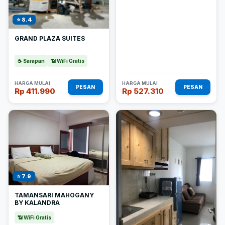
⭐ 8.4
GRAND PLAZA SUITES
☕ Sarapan
📶 WiFi Gratis
HARGA MULAI
HARGA MULAI
PESAN
PESAN
Rp 411.990
Rp 527.310
⭐ 7.9
TAMANSARI MAHOGANY
BY KALANDRA
📶 WiFi Gratis