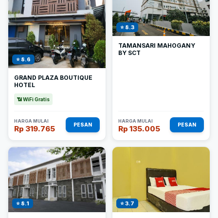
⭐ 8.3
TAMANSARI MAHOGANY
BY SCT
⭐ 8.6
GRAND PLAZA BOUTIQUE
HOTEL
📶 WiFi Gratis
HARGA MULAI
HARGA MULAI
PESAN
PESAN
Rp 319.765
Rp 135.005
⭐ 8.1
⭐ 3.7