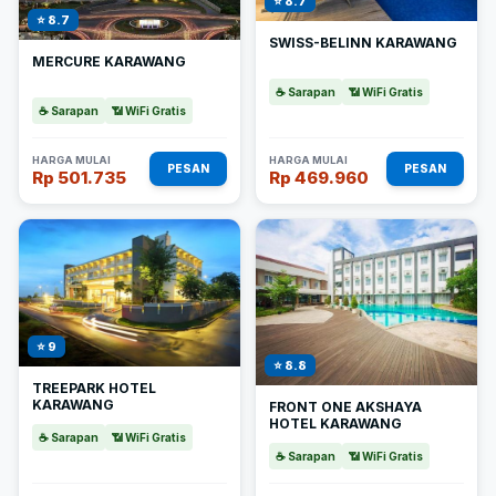
⭐ 8.7
⭐ 8.7
SWISS-BELINN KARAWANG
MERCURE KARAWANG
☕ Sarapan
📶 WiFi Gratis
☕ Sarapan
📶 WiFi Gratis
HARGA MULAI
HARGA MULAI
PESAN
PESAN
Rp 501.735
Rp 469.960
⭐ 9
⭐ 8.8
TREEPARK HOTEL
KARAWANG
FRONT ONE AKSHAYA
HOTEL KARAWANG
☕ Sarapan
📶 WiFi Gratis
☕ Sarapan
📶 WiFi Gratis