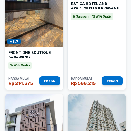
BATIQA HOTEL AND
APARTMENTS KARAWANG
☕ Sarapan
📶 WiFi Gratis
⭐ 8.7
FRONT ONE BOUTIQUE
KARAWANG
📶 WiFi Gratis
HARGA MULAI
HARGA MULAI
PESAN
PESAN
Rp 214.675
Rp 566.215