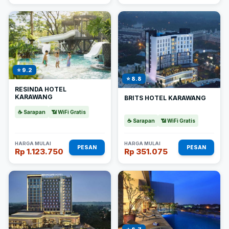
⭐ 9.2
⭐ 8.8
RESINDA HOTEL
KARAWANG
BRITS HOTEL KARAWANG
☕ Sarapan
📶 WiFi Gratis
☕ Sarapan
📶 WiFi Gratis
HARGA MULAI
HARGA MULAI
PESAN
PESAN
Rp 1.123.750
Rp 351.075