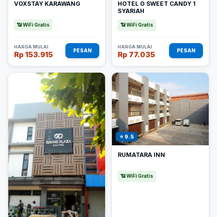
VOXSTAY KARAWANG
HOTEL O SWEET CANDY 1
SYARIAH
📶 WiFi Gratis
📶 WiFi Gratis
HARGA MULAI
HARGA MULAI
PESAN
PESAN
Rp 153.915
Rp 77.035
⭐ 9.5
RUMATARA INN
📶 WiFi Gratis