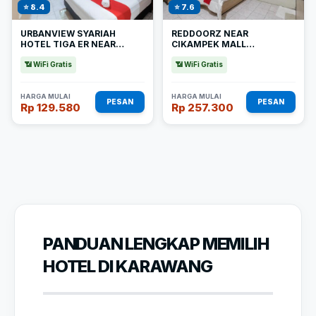
⭐ 8.4
⭐ 7.6
URBANVIEW SYARIAH
REDDOORZ NEAR
HOTEL TIGA ER NEAR
CIKAMPEK MALL
KARAWANG CENTRAL
KARAWANG
PLAZA
📶 WiFi Gratis
📶 WiFi Gratis
HARGA MULAI
HARGA MULAI
PESAN
PESAN
Rp 129.580
Rp 257.300
PANDUAN LENGKAP MEMILIH
HOTEL DI KARAWANG