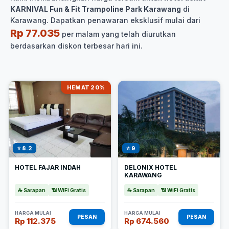
KARNIVAL Fun & Fit Trampoline Park Karawang
di
Karawang. Dapatkan penawaran eksklusif mulai dari
Rp 77.035
per malam yang telah diurutkan
berdasarkan diskon terbesar hari ini.
HEMAT 20%
⭐ 8.2
⭐ 9
HOTEL FAJAR INDAH
DELONIX HOTEL
KARAWANG
☕ Sarapan
📶 WiFi Gratis
☕ Sarapan
📶 WiFi Gratis
HARGA MULAI
HARGA MULAI
PESAN
PESAN
Rp 112.375
Rp 674.560