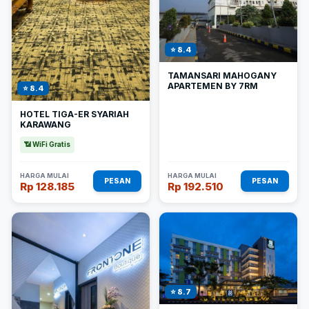
⭐ 8.4
TAMANSARI MAHOGANY
APARTEMEN BY 7RM
⭐ 8.4
HOTEL TIGA-ER SYARIAH
KARAWANG
📶 WiFi Gratis
HARGA MULAI
HARGA MULAI
PESAN
PESAN
Rp 128.185
Rp 192.510
⭐ 8.7