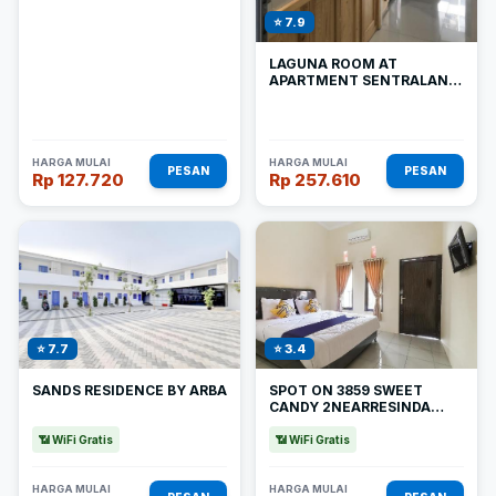
⭐ 7.9
LAGUNA ROOM AT
APARTMENT SENTRALAND
KARAWANG
HARGA MULAI
HARGA MULAI
PESAN
PESAN
Rp 127.720
Rp 257.610
⭐ 7.7
⭐ 3.4
SANDS RESIDENCE BY ARBA
SPOT ON 3859 SWEET
CANDY 2NEARRESINDA
PARK MALL
📶 WiFi Gratis
📶 WiFi Gratis
HARGA MULAI
HARGA MULAI