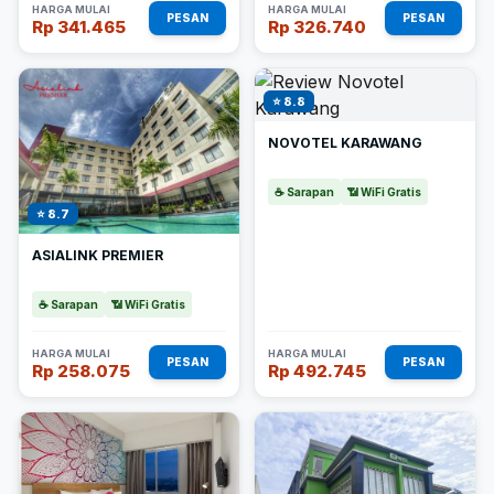
HARGA MULAI
HARGA MULAI
PESAN
PESAN
Rp 341.465
Rp 326.740
⭐ 8.8
NOVOTEL KARAWANG
☕ Sarapan
📶 WiFi Gratis
⭐ 8.7
ASIALINK PREMIER
☕ Sarapan
📶 WiFi Gratis
HARGA MULAI
HARGA MULAI
PESAN
PESAN
Rp 258.075
Rp 492.745