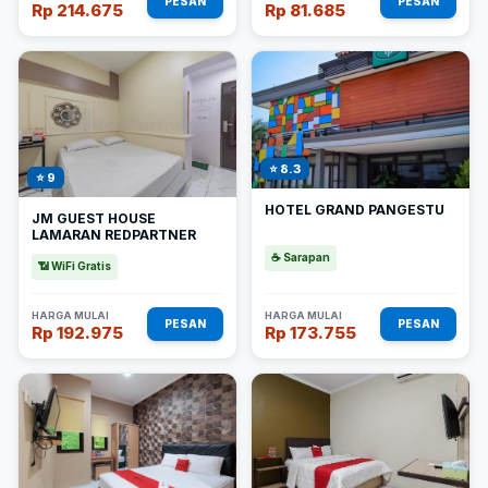
PESAN
PESAN
Rp 214.675
Rp 81.685
⭐ 8.3
⭐ 9
HOTEL GRAND PANGESTU
JM GUEST HOUSE
LAMARAN REDPARTNER
☕ Sarapan
📶 WiFi Gratis
HARGA MULAI
HARGA MULAI
PESAN
PESAN
Rp 192.975
Rp 173.755