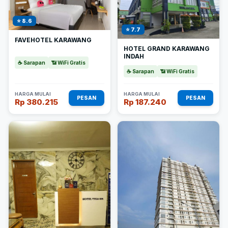
⭐ 8.6
⭐ 7.7
FAVEHOTEL KARAWANG
HOTEL GRAND KARAWANG
INDAH
☕ Sarapan
📶 WiFi Gratis
☕ Sarapan
📶 WiFi Gratis
HARGA MULAI
HARGA MULAI
PESAN
PESAN
Rp 380.215
Rp 187.240