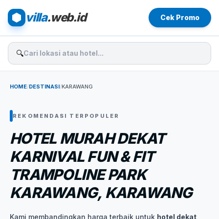
villa
.web.id
Cek Promo
🔍
HOME
/
DESTINASI
/
KARAWANG
REKOMENDASI TERPOPULER
HOTEL MURAH DEKAT
KARNIVAL FUN & FIT
TRAMPOLINE PARK
KARAWANG, KARAWANG
Kami membandingkan harga terbaik untuk
hotel dekat