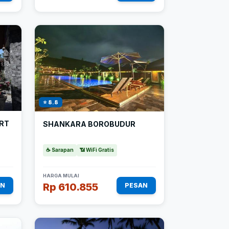
⭐ 8.8
RT
SHANKARA BOROBUDUR
☕ Sarapan
📶 WiFi Gratis
HARGA MULAI
Rp 610.855
AN
PESAN