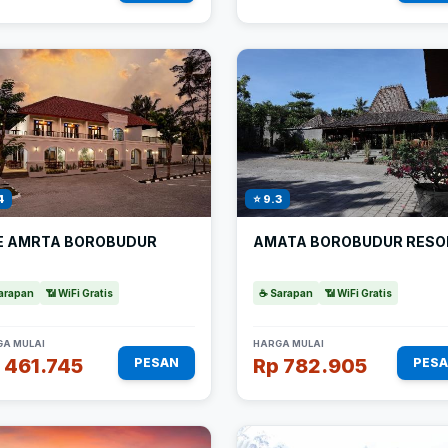
4
⭐ 9.3
E AMRTA BOROBUDUR
AMATA BOROBUDUR RESO
arapan
📶 WiFi Gratis
☕ Sarapan
📶 WiFi Gratis
A MULAI
HARGA MULAI
 461.745
Rp 782.905
PESAN
PES