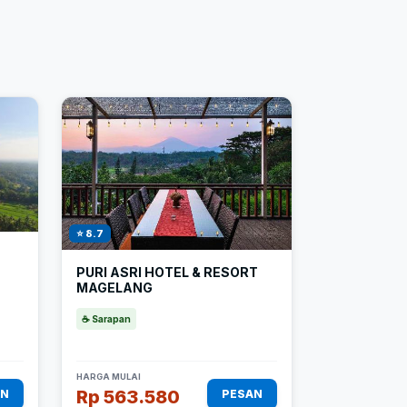
⭐ 8.7
PURI ASRI HOTEL & RESORT
MAGELANG
☕ Sarapan
HARGA MULAI
Rp 563.580
AN
PESAN