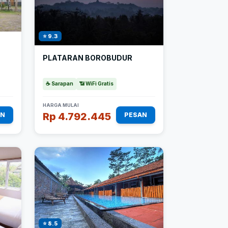
⭐ 9.3
PLATARAN BOROBUDUR
☕ Sarapan
📶 WiFi Gratis
HARGA MULAI
Rp 4.792.445
AN
PESAN
⭐ 8.5