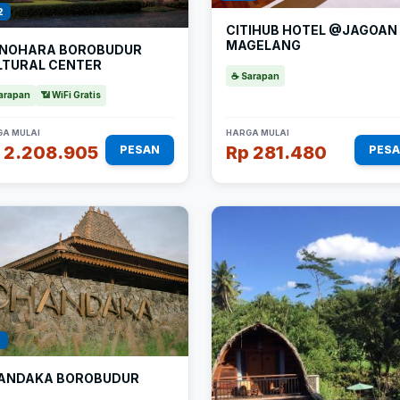
2
CITIHUB HOTEL @JAGOAN
MAGELANG
NOHARA BOROBUDUR
LTURAL CENTER
☕ Sarapan
arapan
📶 WiFi Gratis
A MULAI
HARGA MULAI
 2.208.905
Rp 281.480
PESAN
PES
1
ANDAKA BOROBUDUR