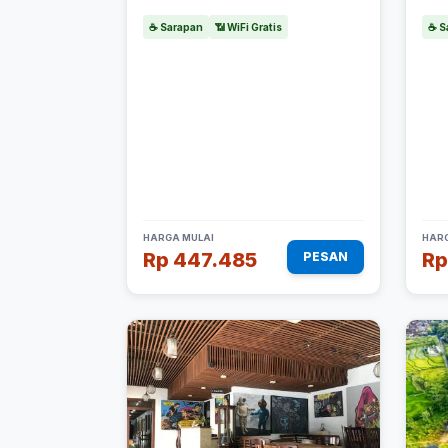
☕ Sarapan
📶 WiFi Gratis
☕ S
HARGA MULAI
HARG
Rp 447.485
Rp
PESAN