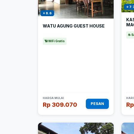
⭐ 7.
⭐ 8.6
KA
MA
WATU AGUNG GUEST HOUSE
☕ S
📶 WiFi Gratis
HARGA MULAI
HARG
Rp 309.070
Rp
PESAN