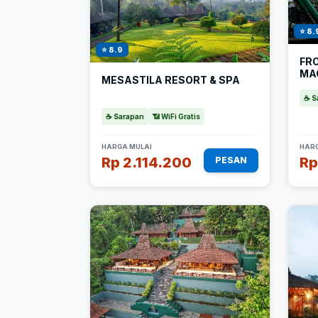
⭐ 8.
⭐ 8.9
FR
MA
MESASTILA RESORT & SPA
☕ S
☕ Sarapan
📶 WiFi Gratis
HARGA MULAI
HARG
Rp 2.114.200
Rp
PESAN