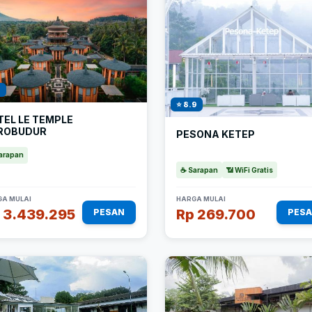
1
⭐ 8.9
TEL LE TEMPLE
ROBUDUR
PESONA KETEP
arapan
☕ Sarapan
📶 WiFi Gratis
A MULAI
HARGA MULAI
 3.439.295
Rp 269.700
PESAN
PES