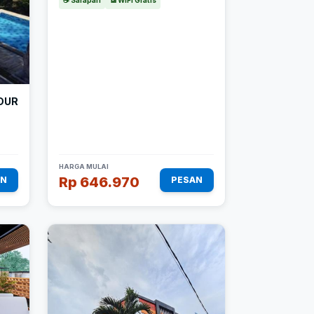
☕ Sarapan
📶 WiFi Gratis
DUR
HARGA MULAI
Rp 646.970
AN
PESAN