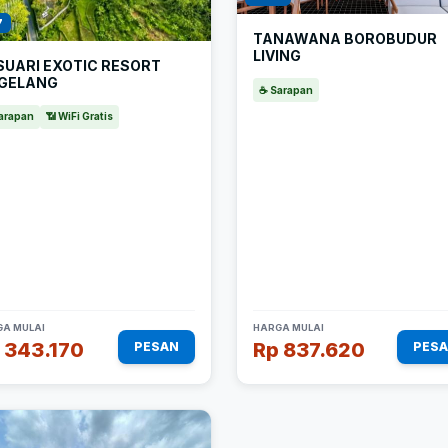
7
TANAWANA BOROBUDUR
LIVING
SUARI EXOTIC RESORT
GELANG
☕ Sarapan
arapan
📶 WiFi Gratis
A MULAI
HARGA MULAI
 343.170
Rp 837.620
PESAN
PES