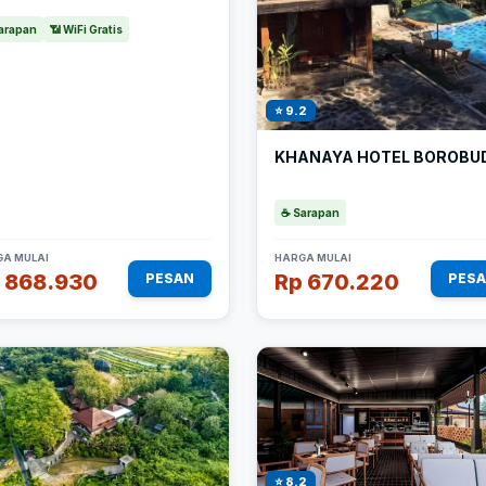
arapan
📶 WiFi Gratis
⭐ 9.2
KHANAYA HOTEL BOROBU
☕ Sarapan
A MULAI
HARGA MULAI
 868.930
Rp 670.220
PESAN
PES
⭐ 8.2