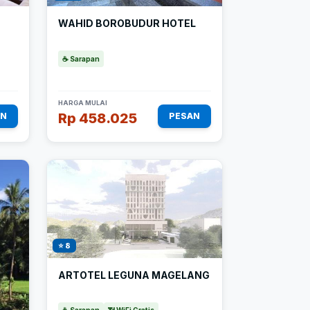
WAHID BOROBUDUR HOTEL
☕ Sarapan
HARGA MULAI
Rp 458.025
AN
PESAN
⭐ 8
ARTOTEL LEGUNA MAGELANG