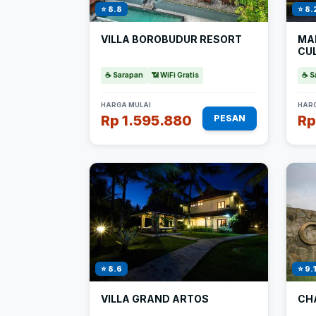
⭐ 8.8
⭐ 8.
VILLA BOROBUDUR RESORT
MA
CU
☕ Sarapan
📶 WiFi Gratis
☕ S
HARGA MULAI
HARG
Rp 1.595.880
Rp
PESAN
⭐ 8.6
⭐ 9.
VILLA GRAND ARTOS
CH