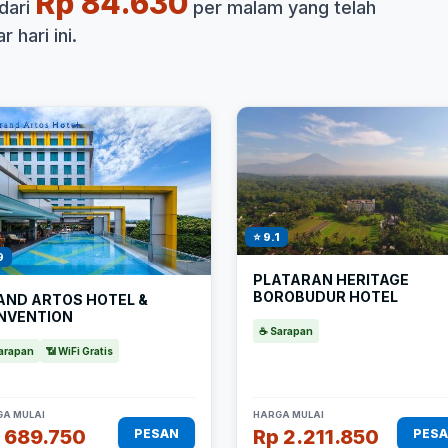
Rp 84.630
dari
per malam yang telah
 hari ini.
⭐ 9.1
9
PLATARAN HERITAGE
BOROBUDUR HOTEL
AND ARTOS HOTEL &
NVENTION
☕ Sarapan
arapan
📶 WiFi Gratis
A MULAI
HARGA MULAI
 689.750
Rp 2.211.850
PESAN
PES