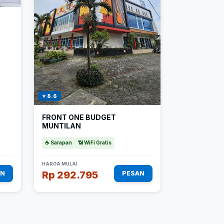
⭐ 8.6
FRONT ONE BUDGET
MUNTILAN
☕ Sarapan
📶 WiFi Gratis
HARGA MULAI
Rp 292.795
AN
PESAN