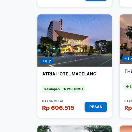
⭐ 8.
⭐ 8.7
TH
ATRIA HOTEL MAGELANG
☕ S
☕ Sarapan
📶 WiFi Gratis
HARGA MULAI
HARG
Rp 606.515
Rp
PESAN