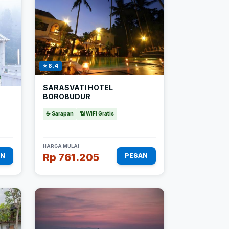
⭐ 8.4
SARASVATI HOTEL
BOROBUDUR
☕ Sarapan
📶 WiFi Gratis
HARGA MULAI
Rp 761.205
AN
PESAN