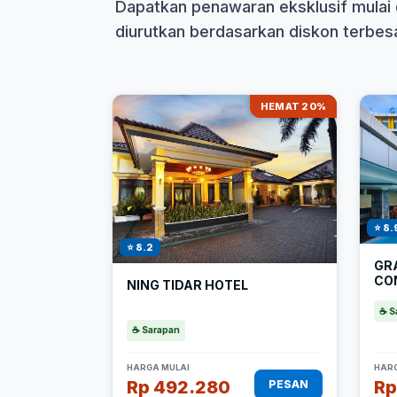
Dapatkan penawaran eksklusif mulai 
diurutkan berdasarkan diskon terbesar
HEMAT 20%
⭐ 8.
⭐ 8.2
GR
CO
NING TIDAR HOTEL
☕ S
☕ Sarapan
HARGA MULAI
HARG
Rp 492.280
Rp
PESAN