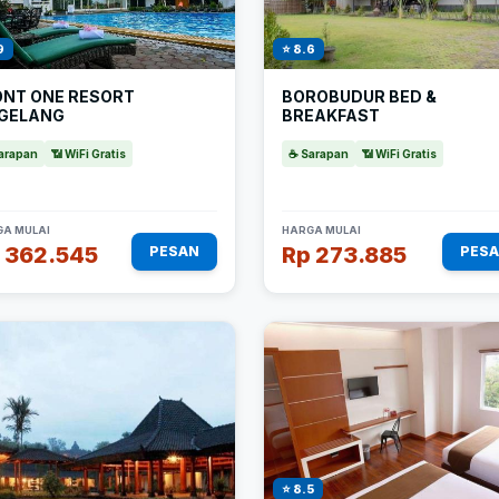
9
⭐ 8.6
ONT ONE RESORT
BOROBUDUR BED &
GELANG
BREAKFAST
arapan
📶 WiFi Gratis
☕ Sarapan
📶 WiFi Gratis
A MULAI
HARGA MULAI
 362.545
Rp 273.885
PESAN
PES
⭐ 8.5