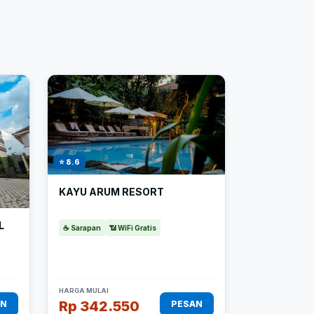
⭐ 8.6
KAYU ARUM RESORT
L
☕ Sarapan
📶 WiFi Gratis
HARGA MULAI
Rp 342.550
AN
PESAN