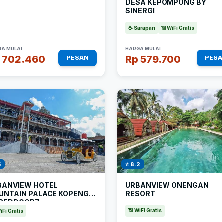
DESA KEPOMPONG BY
SINERGI
☕ Sarapan
📶 WiFi Gratis
A MULAI
HARGA MULAI
 702.460
Rp 579.700
PESAN
PES
⭐ 8.2
5
URBANVIEW ONENGAN
BANVIEW HOTEL
RESORT
UNTAIN PALACE KOPENG
 REDDOORZ
📶 WiFi Gratis
iFi Gratis