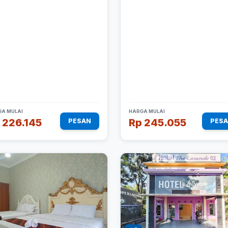
A MULAI
HARGA MULAI
 226.145
Rp 245.055
PESAN
PES