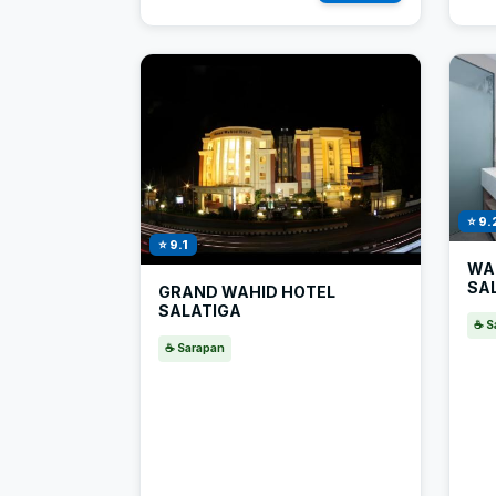
⭐ 9.
⭐ 9.1
WA
SA
GRAND WAHID HOTEL
SALATIGA
☕ S
☕ Sarapan