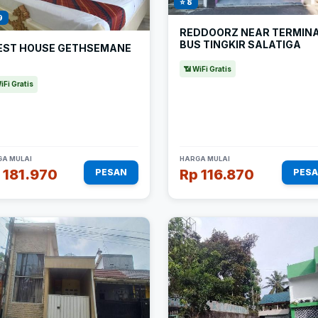
⭐ 8
9
REDDOORZ NEAR TERMIN
BUS TINGKIR SALATIGA
EST HOUSE GETHSEMANE
📶 WiFi Gratis
iFi Gratis
A MULAI
HARGA MULAI
 181.970
Rp 116.870
PESAN
PES