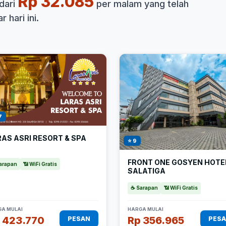
Rp 32.085
dari
per malam yang telah
 hari ini.
7
AS ASRI RESORT & SPA
⭐ 9
FRONT ONE GOSYEN HOTE
arapan
📶 WiFi Gratis
SALATIGA
☕ Sarapan
📶 WiFi Gratis
A MULAI
HARGA MULAI
 423.770
Rp 356.965
PESAN
PES