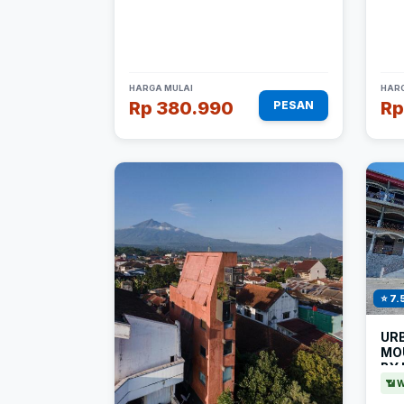
HARGA MULAI
HARG
Rp 380.990
Rp
PESAN
⭐ 7.
UR
MO
BY
📶 W