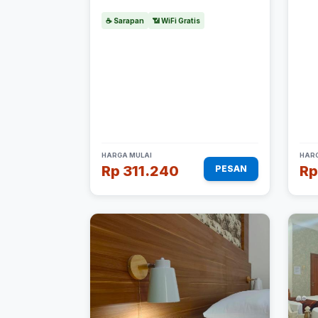
☕ Sarapan
📶 WiFi Gratis
HARGA MULAI
HARG
Rp 311.240
Rp
PESAN