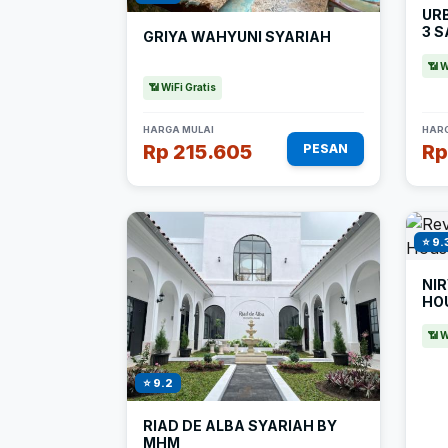
UR
3 
GRIYA WAHYUNI SYARIAH
📶 W
📶 WiFi Gratis
HARGA MULAI
HARG
Rp 215.605
Rp
PESAN
⭐ 9.
NI
HOU
📶 W
⭐ 9.2
RIAD DE ALBA SYARIAH BY
MHM