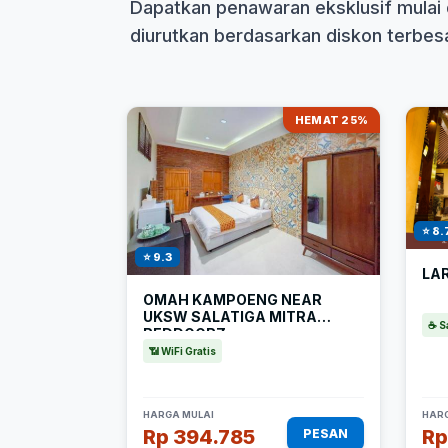
Dapatkan penawaran eksklusif mulai 
diurutkan berdasarkan diskon terbesar
HEMAT 25%
⭐ 8.
⭐ 9.3
LAR
OMAH KAMPOENG NEAR
UKSW SALATIGA MITRA
☕ S
REDDOORZ
📶 WiFi Gratis
HARGA MULAI
HARG
Rp 394.785
Rp
PESAN