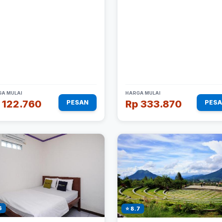
A MULAI
HARGA MULAI
 122.760
Rp 333.870
PESAN
PES
6
⭐ 8.7