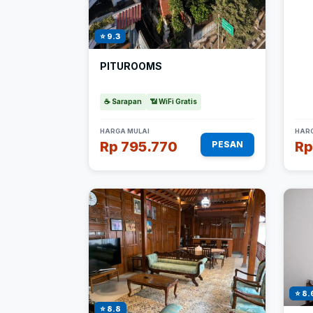
⭐ 9.3
PITUROOMS
☕ Sarapan
📶 WiFi Gratis
HARGA MULAI
HARG
Rp 795.770
Rp
PESAN
⭐ 8.
⭐ 8.8