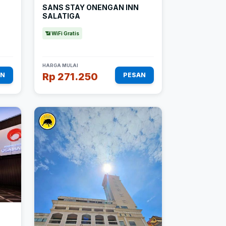
SANS STAY ONENGAN INN
SALATIGA
📶 WiFi Gratis
HARGA MULAI
Rp 271.250
AN
PESAN