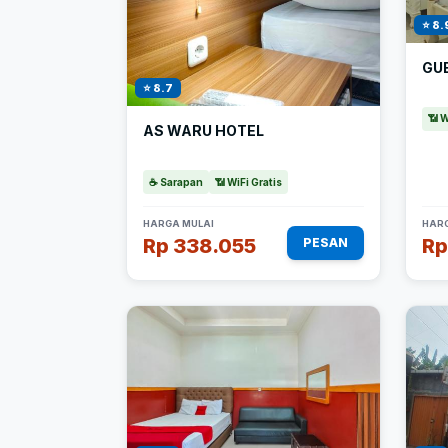
⭐ 8.
GU
⭐ 8.7
📶 W
AS WARU HOTEL
☕ Sarapan
📶 WiFi Gratis
HARGA MULAI
HARG
Rp 338.055
Rp
PESAN