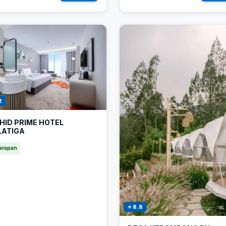
2
HID PRIME HOTEL
LATIGA
arapan
⭐ 8.8