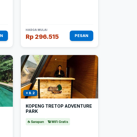
HARGA MULAI
Rp 296.515
AN
PESAN
⭐ 8.2
KOPENG TRETOP ADVENTURE
PARK
☕ Sarapan
📶 WiFi Gratis