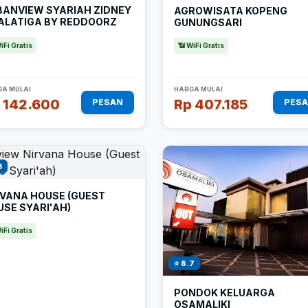
BANVIEW SYARIAH ZIDNEY
AGROWISATA KOPENG
SALATIGA BY REDDOORZ
GUNUNGSARI
iFi Gratis
📶 WiFi Gratis
A MULAI
HARGA MULAI
 142.600
Rp 407.185
PESAN
PES
3
RVANA HOUSE (GUEST
SE SYARI'AH)
iFi Gratis
⭐ 8.7
PONDOK KELUARGA
OSAMALIKI