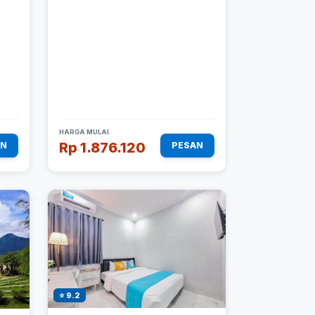
HARGA MULAI
Rp 1.876.120
AN
PESAN
⭐ 9.2