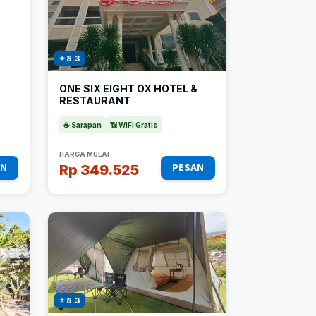
⭐ 8.3
ONE SIX EIGHT OX HOTEL &
RESTAURANT
☕ Sarapan
📶 WiFi Gratis
HARGA MULAI
Rp 349.525
AN
PESAN
⭐ 8.3