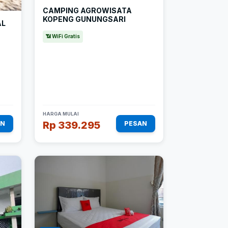
CAMPING AGROWISATA
KOPENG GUNUNGSARI
AL
📶 WiFi Gratis
HARGA MULAI
Rp 339.295
AN
PESAN