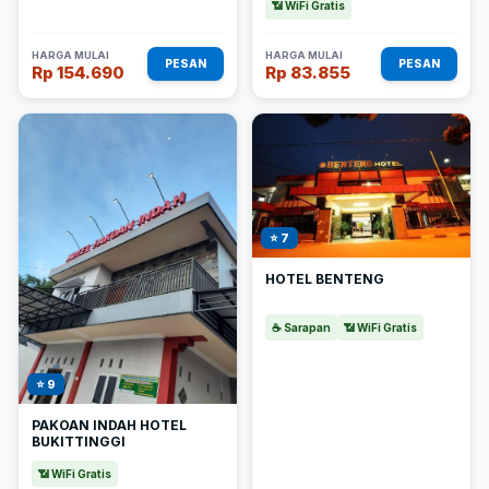
📶 WiFi Gratis
HARGA MULAI
HARGA MULAI
PESAN
PESAN
Rp 154.690
Rp 83.855
⭐ 7
HOTEL BENTENG
☕ Sarapan
📶 WiFi Gratis
⭐ 9
PAKOAN INDAH HOTEL
BUKITTINGGI
📶 WiFi Gratis