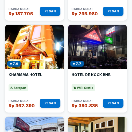
HARGA MULAI
HARGA MULAI
PESAN
PESAN
Rp 187.705
Rp 265.980
⭐ 7.9
⭐ 7.7
KHARISMA HOTEL
HOTEL DE KOCK BNB
☕ Sarapan
📶 WiFi Gratis
HARGA MULAI
HARGA MULAI
PESAN
PESAN
Rp 362.390
Rp 380.835