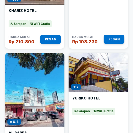
KHARIZ HOTEL
☕ Sarapan
📶 WiFi Gratis
HARGA MULAI
HARGA MULAI
PESAN
PESAN
Rp 210.800
Rp 103.230
⭐ 7
YURIKO HOTEL
☕ Sarapan
📶 WiFi Gratis
⭐ 8.6
AL.BARRA