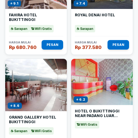
⭐ 9.1
⭐ 7.4
FAHIRA HOTEL
ROYAL DENAI HOTEL
BUKITTINGGI
☕ Sarapan
📶 WiFi Gratis
☕ Sarapan
HARGA MULAI
HARGA MULAI
PESAN
PESAN
Rp 680.760
Rp 377.580
⭐ 6.2
⭐ 8.6
HOTEL O BUKITTINGGI
NEAR PADANG LUAR
GRAND GALLERY HOTEL
FORMERLY NEW AEDO
BUKITTINGGI
📶 WiFi Gratis
☕ Sarapan
📶 WiFi Gratis