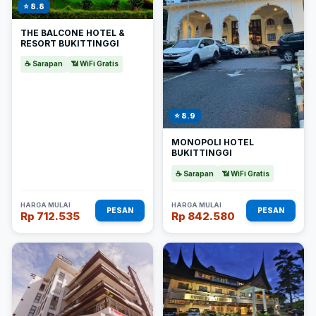
⭐ 8.8
THE BALCONE HOTEL &
RESORT BUKITTINGGI
☕ Sarapan
📶 WiFi Gratis
⭐ 8.9
MONOPOLI HOTEL
BUKITTINGGI
☕ Sarapan
📶 WiFi Gratis
HARGA MULAI
HARGA MULAI
PESAN
PESAN
Rp 712.535
Rp 842.580