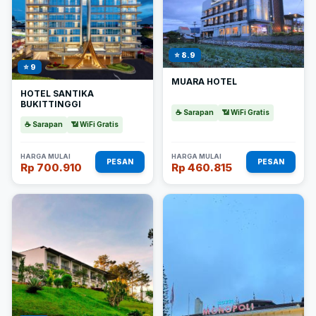
⭐ 8.9
⭐ 9
MUARA HOTEL
HOTEL SANTIKA
BUKITTINGGI
☕ Sarapan
📶 WiFi Gratis
☕ Sarapan
📶 WiFi Gratis
HARGA MULAI
HARGA MULAI
PESAN
PESAN
Rp 700.910
Rp 460.815