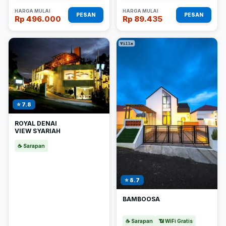
HARGA MULAI
HARGA MULAI
PESAN
PESAN
Rp 496.000
Rp 89.435
⭐ 7.8
ROYAL DENAI
VIEW SYARIAH
☕ Sarapan
⭐ 8.7
BAMBOOSA
☕ Sarapan
📶 WiFi Gratis