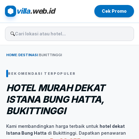
villa
.web.id
Cek Promo
🔍
HOME
/
DESTINASI
/
BUKITTINGGI
REKOMENDASI TERPOPULER
HOTEL MURAH DEKAT
ISTANA BUNG HATTA,
BUKITTINGGI
Kami membandingkan harga terbaik untuk
hotel dekat
Istana Bung Hatta
di Bukittinggi. Dapatkan penawaran