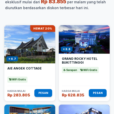
Rp 83.855
eksklusif mulai dari
per malam yang telah
diurutkan berdasarkan diskon terbesar hari ini.
HEMAT 20%
⭐ 8.8
GRAND ROCKY HOTEL
⭐ 8.7
BUKITTINGGI
AIE ANGEK COTTAGE
☕ Sarapan
📶 WiFi Gratis
📶 WiFi Gratis
HARGA MULAI
HARGA MULAI
PESAN
PESAN
Rp 283.805
Rp 628.835