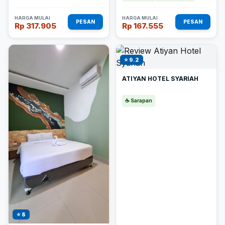
HARGA MULAI
HARGA MULAI
PESAN
PESAN
Rp 317.905
Rp 167.555
⭐ 9.2
ATIYAN HOTEL SYARIAH
☕ Sarapan
⭐ 8