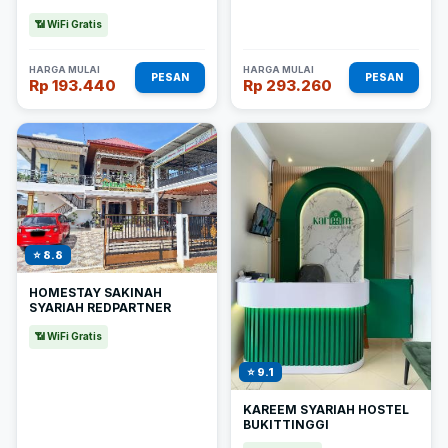
📶 WiFi Gratis
HARGA MULAI
HARGA MULAI
PESAN
PESAN
Rp 193.440
Rp 293.260
⭐ 8.8
HOMESTAY SAKINAH
SYARIAH REDPARTNER
📶 WiFi Gratis
⭐ 9.1
KAREEM SYARIAH HOSTEL
BUKITTINGGI