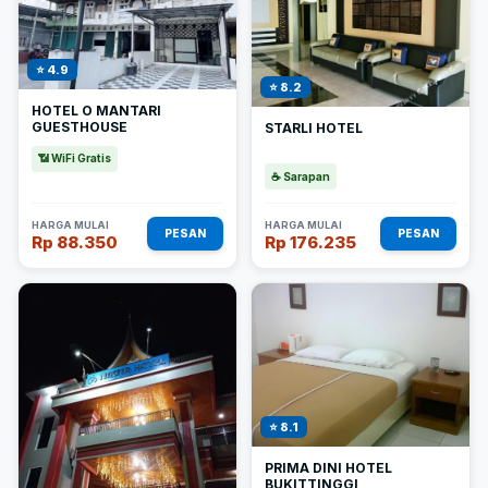
⭐ 4.9
⭐ 8.2
HOTEL O MANTARI
GUESTHOUSE
STARLI HOTEL
📶 WiFi Gratis
☕ Sarapan
HARGA MULAI
HARGA MULAI
PESAN
PESAN
Rp 88.350
Rp 176.235
⭐ 8.1
PRIMA DINI HOTEL
BUKITTINGGI