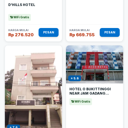
D'HILLS HOTEL
📶 WiFi Gratis
HARGA MULAI
HARGA MULAI
PESAN
PESAN
Rp 276.520
Rp 669.755
⭐ 5.6
HOTEL O BUKITTINGGI
NEAR JAM GADANG
FORMERLY HOTEL AEDO
📶 WiFi Gratis
⭐ 7.6