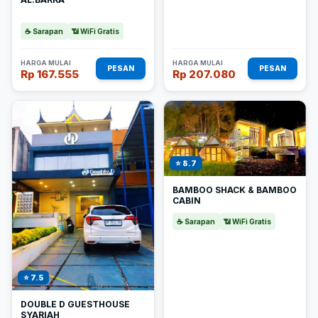
☕ Sarapan
📶 WiFi Gratis
HARGA MULAI
HARGA MULAI
PESAN
PESAN
Rp 167.555
Rp 207.080
⭐ 8.7
BAMBOO SHACK & BAMBOO
CABIN
☕ Sarapan
📶 WiFi Gratis
⭐ 7.5
DOUBLE D GUESTHOUSE
SYARIAH