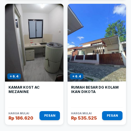
⭐ 6.4
⭐ 6.4
KAMAR KOST AC
RUMAH BESAR DG KOLAM
MEZANINE
IKAN DIKOTA
HARGA MULAI
HARGA MULAI
PESAN
PESAN
Rp 186.620
Rp 535.525