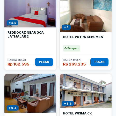
⭐ 8.5
⭐ 9
REDDOORZ NEAR GOA
JATIJAJAR 2
HOTEL PUTRA KEBUMEN
☕ Sarapan
HARGA MULAI
HARGA MULAI
PESAN
PESAN
Rp 162.595
Rp 269.235
⭐ 8.6
⭐ 9.4
HOTEL WISMA CK