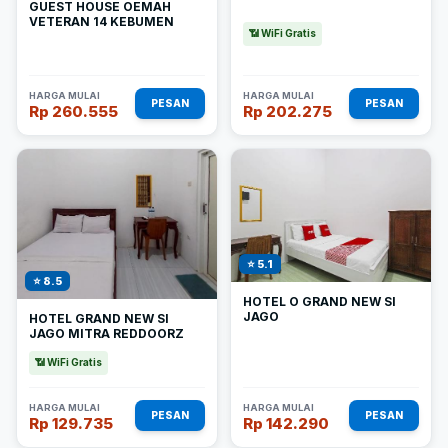
GUEST HOUSE OEMAH
VETERAN 14 KEBUMEN
📶 WiFi Gratis
HARGA MULAI
HARGA MULAI
PESAN
PESAN
Rp 260.555
Rp 202.275
⭐ 5.1
⭐ 8.5
HOTEL O GRAND NEW SI
JAGO
HOTEL GRAND NEW SI
JAGO MITRA REDDOORZ
📶 WiFi Gratis
HARGA MULAI
HARGA MULAI
PESAN
PESAN
Rp 129.735
Rp 142.290