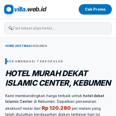
villa
.web.id
Cek Promo
🔍
HOME
/
DESTINASI
/
KEBUMEN
REKOMENDASI TERPOPULER
HOTEL MURAH DEKAT
ISLAMIC CENTER, KEBUMEN
Kami membandingkan harga terbaik untuk
hotel dekat
Islamic Center
di Kebumen. Dapatkan penawaran
Rp 120.280
eksklusif mulai dari
per malam yang
telah diurutkan berdasarkan diskon terbesar hari ini.