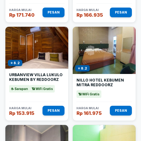
HARGA MULAI
HARGA MULAI
PESAN
PESAN
Rp 171.740
Rp 166.935
⭐ 8.2
⭐ 8.2
URBANVIEW VILLA LUKULO
KEBUMEN BY REDDOORZ
NILLO HOTEL KEBUMEN
MITRA REDDOORZ
☕ Sarapan
📶 WiFi Gratis
📶 WiFi Gratis
HARGA MULAI
HARGA MULAI
PESAN
PESAN
Rp 153.915
Rp 161.975