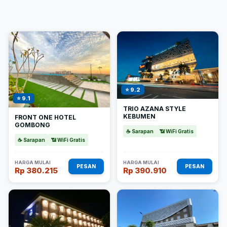
⭐ 9.2
⭐ 9.1
TRIO AZANA STYLE
KEBUMEN
FRONT ONE HOTEL
GOMBONG
☕ Sarapan
📶 WiFi Gratis
☕ Sarapan
📶 WiFi Gratis
HARGA MULAI
HARGA MULAI
PESAN
PESAN
Rp 380.215
Rp 390.910