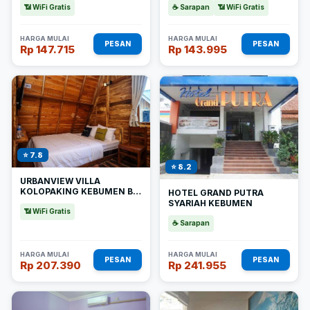
📶 WiFi Gratis
☕ Sarapan
📶 WiFi Gratis
HARGA MULAI
HARGA MULAI
PESAN
PESAN
Rp 147.715
Rp 143.995
⭐ 7.8
⭐ 8.2
URBANVIEW VILLA
KOLOPAKING KEBUMEN BY
HOTEL GRAND PUTRA
REDDOORZ
SYARIAH KEBUMEN
📶 WiFi Gratis
☕ Sarapan
HARGA MULAI
HARGA MULAI
PESAN
PESAN
Rp 207.390
Rp 241.955