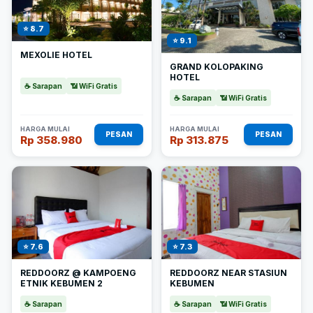
⭐ 8.7
⭐ 9.1
MEXOLIE HOTEL
GRAND KOLOPAKING
HOTEL
☕ Sarapan
📶 WiFi Gratis
☕ Sarapan
📶 WiFi Gratis
HARGA MULAI
HARGA MULAI
PESAN
PESAN
Rp 358.980
Rp 313.875
⭐ 7.6
⭐ 7.3
REDDOORZ @ KAMPOENG
REDDOORZ NEAR STASIUN
ETNIK KEBUMEN 2
KEBUMEN
☕ Sarapan
☕ Sarapan
📶 WiFi Gratis