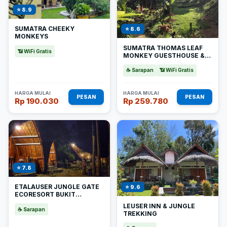
⭐ 8.9
SUMATRA CHEEKY
⭐ 8.6
MONKEYS
SUMATRA THOMAS LEAF
📶 WiFi Gratis
MONKEY GUESTHOUSE &
JUNGLE TREK
☕ Sarapan
📶 WiFi Gratis
HARGA MULAI
HARGA MULAI
PESAN
PESAN
Rp 190.030
Rp 259.780
⭐ 7.8
ETALAUSER JUNGLE GATE
⭐ 9.6
ECORESORT BUKIT
LAWANG
LEUSER INN & JUNGLE
☕ Sarapan
TREKKING