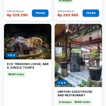
☕ Sarapan
HARGA MULAI
HARGA MULAI
PESAN
PESAN
Rp 328.290
Rp 263.965
⭐ 8.3
ECO TREKKING LODGE, BAR
& JUNGLE TOUR'S
📶 WiFi Gratis
⭐ 4.4
UMIYUKI GUESTHOUSE
AND RESTAURANT
☕ Sarapan
📶 WiFi Gratis