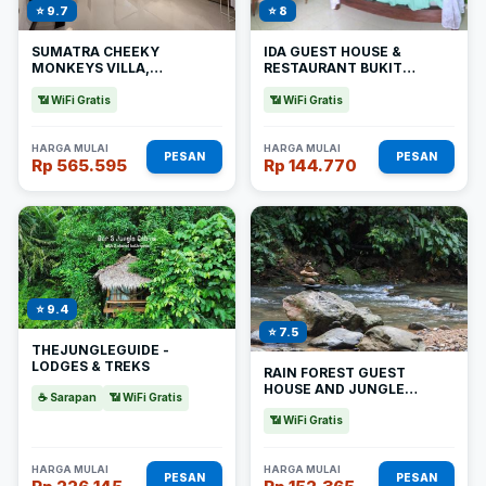
⭐ 9.7
⭐ 8
SUMATRA CHEEKY
IDA GUEST HOUSE &
MONKEYS VILLA,
RESTAURANT BUKIT
TREKKING AND TOURS
LAWANG REDPARTNER
📶 WiFi Gratis
📶 WiFi Gratis
HARGA MULAI
HARGA MULAI
PESAN
PESAN
Rp 565.595
Rp 144.770
⭐ 9.4
⭐ 7.5
THEJUNGLEGUIDE -
LODGES & TREKS
RAIN FOREST GUEST
HOUSE AND JUNGLE
☕ Sarapan
📶 WiFi Gratis
TREKKING
📶 WiFi Gratis
HARGA MULAI
HARGA MULAI
PESAN
PESAN