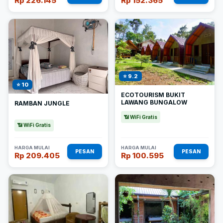
Rp 226.145
Rp 152.365
⭐ 9.2
⭐ 10
ECOTOURISM BUKIT
LAWANG BUNGALOW
RAMBAN JUNGLE
📶 WiFi Gratis
📶 WiFi Gratis
HARGA MULAI
HARGA MULAI
PESAN
PESAN
Rp 209.405
Rp 100.595