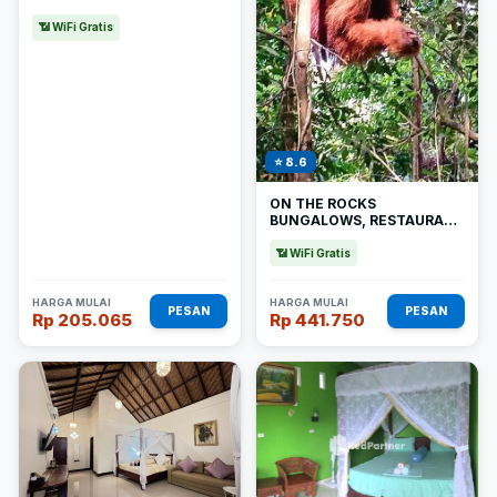
📶 WiFi Gratis
⭐ 8.6
ON THE ROCKS
BUNGALOWS, RESTAURANT
AND JUNGLE TREKKING
TOURS - FROM MAY TO
📶 WiFi Gratis
SEPTEMBER ONLY STAY
HERE
HARGA MULAI
HARGA MULAI
PESAN
PESAN
Rp 205.065
Rp 441.750