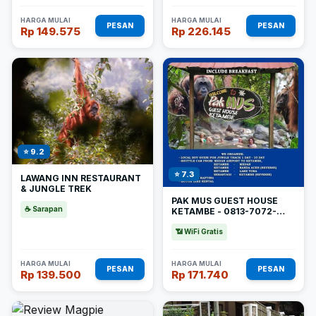
HARGA MULAI
HARGA MULAI
PESAN
PESAN
Rp 149.575
Rp 226.145
⭐ 9.2
⭐ 7.3
LAWANG INN RESTAURANT
& JUNGLE TREK
PAK MUS GUEST HOUSE
☕ Sarapan
KETAMBE - 0813-7072-
1793
📶 WiFi Gratis
HARGA MULAI
HARGA MULAI
PESAN
PESAN
Rp 139.500
Rp 171.740