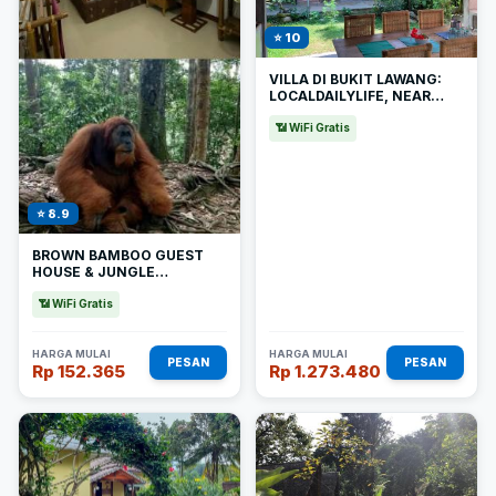
⭐ 10
VILLA DI BUKIT LAWANG:
LOCALDAILYLIFE, NEAR
JUNGLE
📶 WiFi Gratis
⭐ 8.9
BROWN BAMBOO GUEST
HOUSE & JUNGLE
TREKKING ORANG-UTAN
📶 WiFi Gratis
HARGA MULAI
HARGA MULAI
PESAN
PESAN
Rp 152.365
Rp 1.273.480