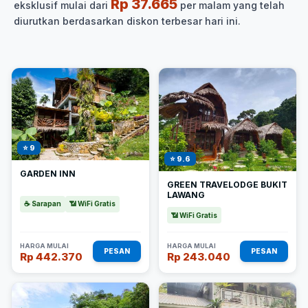
Rp 37.665
eksklusif mulai dari
per malam yang telah
diurutkan berdasarkan diskon terbesar hari ini.
⭐ 9
⭐ 9.6
GARDEN INN
GREEN TRAVELODGE BUKIT
LAWANG
☕ Sarapan
📶 WiFi Gratis
📶 WiFi Gratis
HARGA MULAI
HARGA MULAI
PESAN
PESAN
Rp 442.370
Rp 243.040