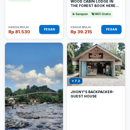
WOOD CABIN LODGE IN
THE FOREST BOOK HERE
TREKING WITH US
☕ Sarapan
📶 WiFi Gratis
HARGA MULAI
HARGA MULAI
PESAN
PESAN
Rp 81.530
Rp 39.215
⭐ 7.2
JHONY'S BACKPACKER-
GUEST HOUSE