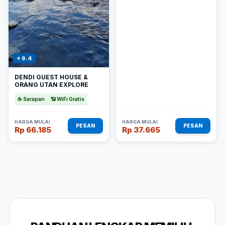
⭐ 9.4
DENDI GUEST HOUSE &
ORANG UTAN EXPLORE
☕ Sarapan
📶 WiFi Gratis
HARGA MULAI
HARGA MULAI
PESAN
PESAN
Rp 66.185
Rp 37.665