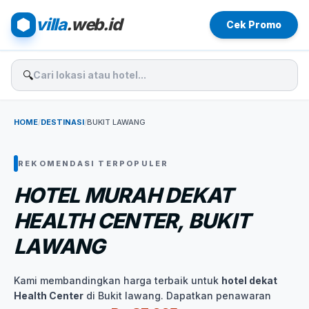
villa
.web.id
Cek Promo
🔍
HOME
/
DESTINASI
/
BUKIT LAWANG
REKOMENDASI TERPOPULER
HOTEL MURAH DEKAT
HEALTH CENTER, BUKIT
LAWANG
Kami membandingkan harga terbaik untuk
hotel dekat
Health Center
di Bukit lawang. Dapatkan penawaran