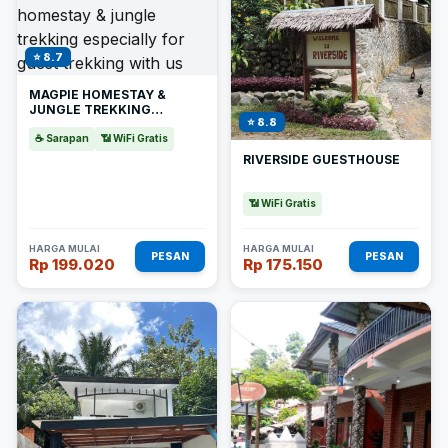
⭐ 8.7
MAGPIE HOMESTAY &
JUNGLE TREKKING
⭐ 8.8
ESPECIALLY FOR GUEST
TREKKING WITH US
☕ Sarapan
📶 WiFi Gratis
RIVERSIDE GUESTHOUSE
📶 WiFi Gratis
HARGA MULAI
HARGA MULAI
PESAN
PESAN
Rp 199.020
Rp 175.150