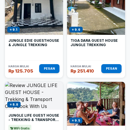
⭐ 9.1
⭐ 9.6
JUNGLE EDIE GUESTHOUSE
TIGA DARA GUEST HOUSE
& JUNGLE TREKKING
JUNGLE TREKKING
HARGA MULAI
HARGA MULAI
PESAN
PESAN
Rp 125.705
Rp 251.410
⭐ 8.8
JUNGLE LIFE GUEST HOUSE
- TREKKING & TRANSPORT
⭐ 9.5
ONLY BOOK WITH US
📶 WiFi Gratis