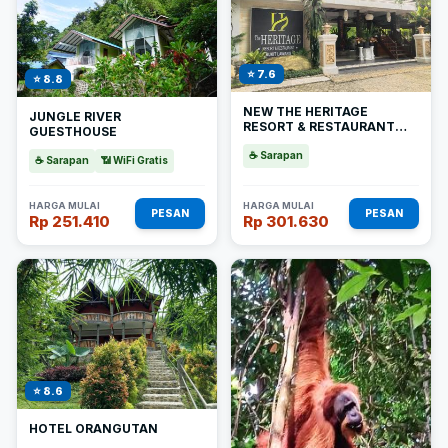
⭐ 7.6
⭐ 8.8
NEW THE HERITAGE
JUNGLE RIVER
RESORT & RESTAURANT
GUESTHOUSE
BUKIT LAWANG
☕ Sarapan
☕ Sarapan
📶 WiFi Gratis
HARGA MULAI
HARGA MULAI
PESAN
PESAN
Rp 251.410
Rp 301.630
⭐ 8.6
HOTEL ORANGUTAN