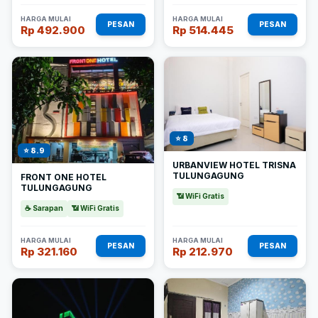
HARGA MULAI
HARGA MULAI
PESAN
PESAN
Rp 492.900
Rp 514.445
⭐ 8
⭐ 8.9
URBANVIEW HOTEL TRISNA
TULUNGAGUNG
FRONT ONE HOTEL
TULUNGAGUNG
📶 WiFi Gratis
☕ Sarapan
📶 WiFi Gratis
HARGA MULAI
HARGA MULAI
PESAN
PESAN
Rp 321.160
Rp 212.970