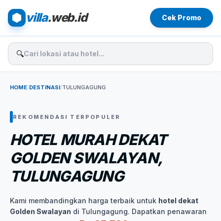
villa
.web.id
Cek Promo
🔍
HOME
/
DESTINASI
/
TULUNGAGUNG
REKOMENDASI TERPOPULER
HOTEL MURAH DEKAT
GOLDEN SWALAYAN,
TULUNGAGUNG
Kami membandingkan harga terbaik untuk
hotel dekat
Golden Swalayan
di Tulungagung. Dapatkan penawaran