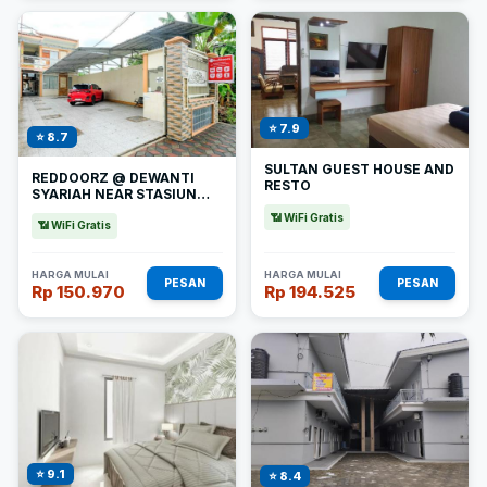
⭐ 7.9
⭐ 8.7
SULTAN GUEST HOUSE AND
REDDOORZ @ DEWANTI
RESTO
SYARIAH NEAR STASIUN
TULUNGAGUNG
📶 WiFi Gratis
📶 WiFi Gratis
HARGA MULAI
HARGA MULAI
PESAN
PESAN
Rp 150.970
Rp 194.525
⭐ 9.1
⭐ 8.4