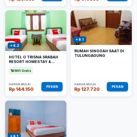
⭐ 8.1
⭐ 8.2
RUMAH SINGGAH SAAT DI
TULUNGAGUNG
HOTEL O TRISNA SRABAH
RESORT HOMESTAY &
RESTO
📶 WiFi Gratis
HARGA MULAI
HARGA MULAI
PESAN
PESAN
Rp 144.150
Rp 127.720
⭐ 6.1