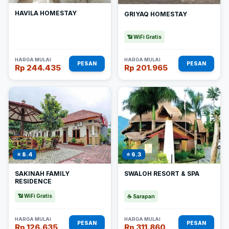
HAVILA HOMESTAY
GRIYAQ HOMESTAY
📶 WiFi Gratis
HARGA MULAI
HARGA MULAI
PESAN
PESAN
Rp 244.435
Rp 201.965
⭐ 8.4
⭐ 6.3
SAKINAH FAMILY
SWALOH RESORT & SPA
RESIDENCE
📶 WiFi Gratis
☕ Sarapan
HARGA MULAI
HARGA MULAI
PESAN
PESAN
Rp 126.635
Rp 311.860