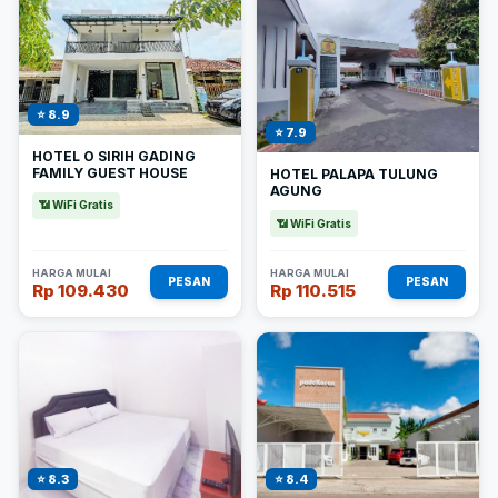
⭐ 8.9
⭐ 7.9
HOTEL O SIRIH GADING
FAMILY GUEST HOUSE
HOTEL PALAPA TULUNG
AGUNG
📶 WiFi Gratis
📶 WiFi Gratis
HARGA MULAI
HARGA MULAI
PESAN
PESAN
Rp 109.430
Rp 110.515
⭐ 8.3
⭐ 8.4