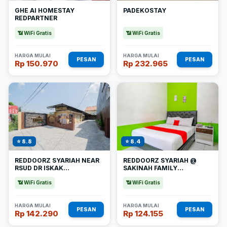
GHE AI HOMESTAY
PADEKOSTAY
REDPARTNER
📶 WiFi Gratis
📶 WiFi Gratis
HARGA MULAI
HARGA MULAI
PESAN
PESAN
Rp 150.970
Rp 232.965
⭐ 8.8
⭐ 8.4
REDDOORZ SYARIAH NEAR
REDDOORZ SYARIAH @
RSUD DR ISKAK
SAKINAH FAMILY
TULUNGAGUNG
TULUNGAGUNG
📶 WiFi Gratis
📶 WiFi Gratis
HARGA MULAI
HARGA MULAI
PESAN
PESAN
Rp 142.290
Rp 124.155