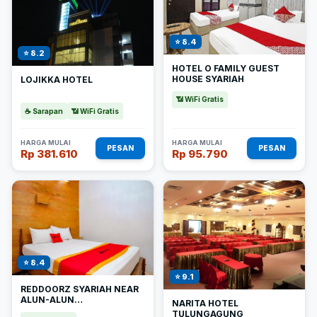
⭐ 8.4
⭐ 8.2
HOTEL O FAMILY GUEST
HOUSE SYARIAH
LOJIKKA HOTEL
📶 WiFi Gratis
☕ Sarapan
📶 WiFi Gratis
HARGA MULAI
HARGA MULAI
PESAN
PESAN
Rp 381.610
Rp 95.790
⭐ 8.4
⭐ 9.1
REDDOORZ SYARIAH NEAR
ALUN-ALUN
NARITA HOTEL
TULUNGAGUNG
TULUNGAGUNG