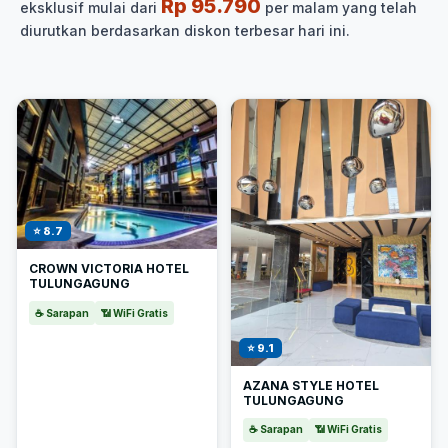
Rp 95.790
eksklusif mulai dari
per malam yang telah
diurutkan berdasarkan diskon terbesar hari ini.
⭐ 8.7
CROWN VICTORIA HOTEL
TULUNGAGUNG
☕ Sarapan
📶 WiFi Gratis
⭐ 9.1
AZANA STYLE HOTEL
TULUNGAGUNG
☕ Sarapan
📶 WiFi Gratis