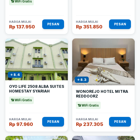
📶 WiFi Gratis
HARGA MULAI
HARGA MULAI
PESAN
PESAN
Rp 137.950
Rp 351.850
⭐ 8.4
⭐ 8.3
OYO LIFE 2508 ALBA SUITES
HOMESTAY SYARIAH
WONOREJO HOTEL MITRA
REDDOORZ
📶 WiFi Gratis
📶 WiFi Gratis
HARGA MULAI
HARGA MULAI
PESAN
PESAN
Rp 97.960
Rp 237.305