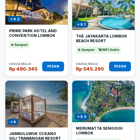
⭐ 9.2
⭐ 8.1
PRIME PARK HOTEL AND
CONVENTION LOMBOK
THE JAYAKARTA LOMBOK
BEACH RESORT
☕ Sarapan
☕ Sarapan
📶 WiFi Gratis
HARGA MULAI
HARGA MULAI
PESAN
PESAN
Rp 480.345
Rp 545.290
⭐ 8.5
⭐ 8
MERUMATTA SENGGIGI
LOMBOK
JAMBULUWUK OCEANO
GILI TRAWANGAN RESORT