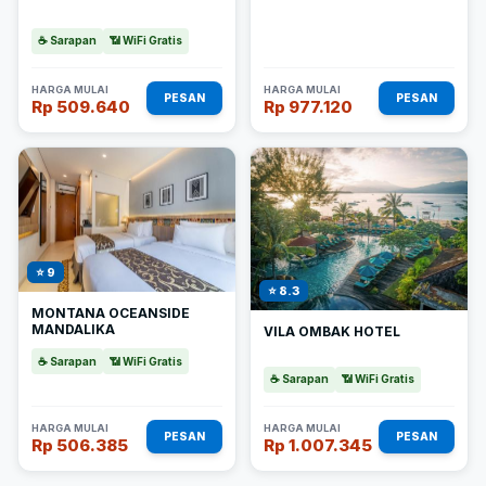
☕ Sarapan
📶 WiFi Gratis
HARGA MULAI
HARGA MULAI
PESAN
PESAN
Rp 509.640
Rp 977.120
⭐ 9
⭐ 8.3
MONTANA OCEANSIDE
MANDALIKA
VILA OMBAK HOTEL
☕ Sarapan
📶 WiFi Gratis
☕ Sarapan
📶 WiFi Gratis
HARGA MULAI
HARGA MULAI
PESAN
PESAN
Rp 506.385
Rp 1.007.345