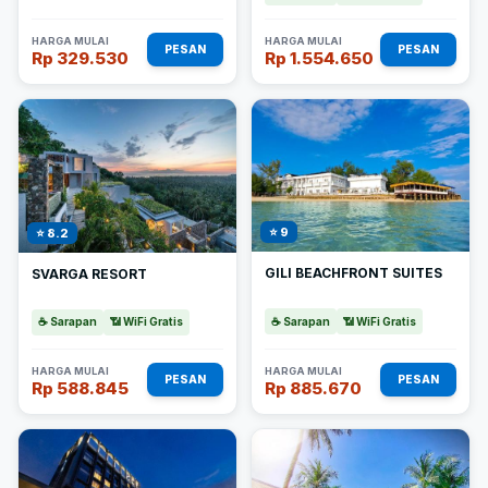
HARGA MULAI
HARGA MULAI
PESAN
PESAN
Rp 329.530
Rp 1.554.650
⭐ 9
⭐ 8.2
GILI BEACHFRONT SUITES
SVARGA RESORT
☕ Sarapan
📶 WiFi Gratis
☕ Sarapan
📶 WiFi Gratis
HARGA MULAI
HARGA MULAI
PESAN
PESAN
Rp 588.845
Rp 885.670