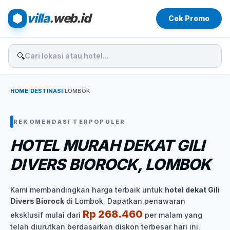
villa
.web.id
Cek Promo
🔍
HOME
/
DESTINASI
/
LOMBOK
REKOMENDASI TERPOPULER
HOTEL MURAH DEKAT GILI
DIVERS BIOROCK, LOMBOK
Kami membandingkan harga terbaik untuk
hotel dekat Gili
Divers Biorock
di Lombok. Dapatkan penawaran
Rp 268.460
eksklusif mulai dari
per malam yang
telah diurutkan berdasarkan diskon terbesar hari ini.