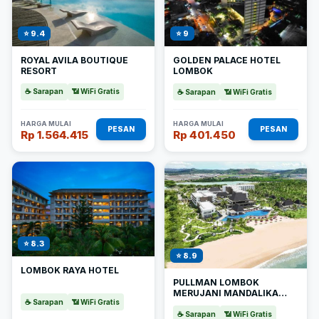
⭐ 9.4
⭐ 9
ROYAL AVILA BOUTIQUE
GOLDEN PALACE HOTEL
RESORT
LOMBOK
☕ Sarapan
📶 WiFi Gratis
☕ Sarapan
📶 WiFi Gratis
HARGA MULAI
HARGA MULAI
PESAN
PESAN
Rp 1.564.415
Rp 401.450
⭐ 8.3
⭐ 8.9
LOMBOK RAYA HOTEL
PULLMAN LOMBOK
MERUJANI MANDALIKA
☕ Sarapan
📶 WiFi Gratis
BEACH RESORT
☕ Sarapan
📶 WiFi Gratis