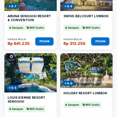
⭐ 8.7
⭐ 8.8
ARUNA SENGGIGI RESORT
SWISS-BELCOURT LOMBOK
& CONVENTION
☕ Sarapan
📶 WiFi Gratis
☕ Sarapan
📶 WiFi Gratis
HARGA MULAI
HARGA MULAI
PESAN
PESAN
Rp 641.235
Rp 313.255
⭐ 8.6
⭐ 8.5
HOLIDAY RESORT LOMBOK
LOUIS KIENNE RESORT
SENGGIGI
☕ Sarapan
📶 WiFi Gratis
☕ Sarapan
📶 WiFi Gratis