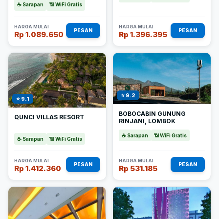
☕ Sarapan
📶 WiFi Gratis
HARGA MULAI
HARGA MULAI
PESAN
PESAN
Rp 1.089.650
Rp 1.396.395
⭐ 9.2
⭐ 9.1
BOBOCABIN GUNUNG
QUNCI VILLAS RESORT
RINJANI, LOMBOK
☕ Sarapan
📶 WiFi Gratis
☕ Sarapan
📶 WiFi Gratis
HARGA MULAI
HARGA MULAI
PESAN
PESAN
Rp 1.412.360
Rp 531.185