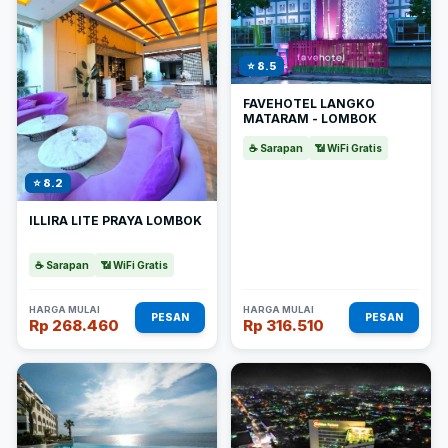
⭐ 8.5
FAVEHOTEL LANGKO
MATARAM - LOMBOK
☕ Sarapan
📶 WiFi Gratis
⭐ 8.2
ILLIRA LITE PRAYA LOMBOK
☕ Sarapan
📶 WiFi Gratis
HARGA MULAI
HARGA MULAI
PESAN
PESAN
Rp 268.460
Rp 316.510