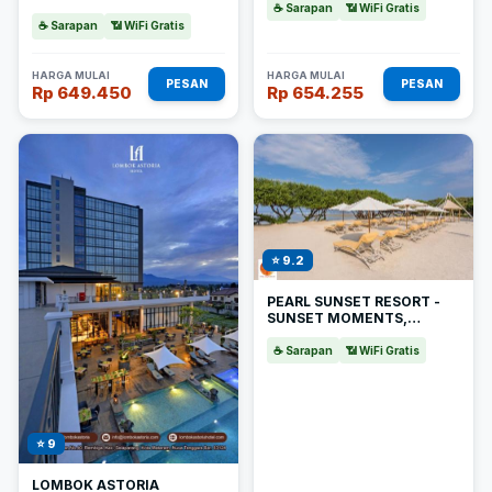
☕ Sarapan
📶 WiFi Gratis
☕ Sarapan
📶 WiFi Gratis
HARGA MULAI
HARGA MULAI
PESAN
PESAN
Rp 649.450
Rp 654.255
⭐ 9.2
PEARL SUNSET RESORT -
SUNSET MOMENTS,
ADULTS ONLY
☕ Sarapan
📶 WiFi Gratis
⭐ 9
LOMBOK ASTORIA