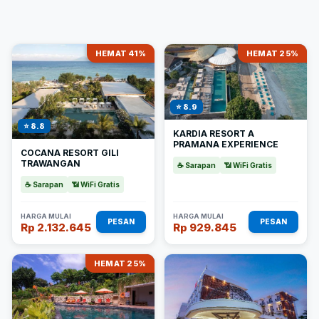
HEMAT 41%
HEMAT 25%
⭐ 8.9
⭐ 8.8
KARDIA RESORT A
PRAMANA EXPERIENCE
COCANA RESORT GILI
TRAWANGAN
☕ Sarapan
📶 WiFi Gratis
☕ Sarapan
📶 WiFi Gratis
HARGA MULAI
HARGA MULAI
PESAN
PESAN
Rp 2.132.645
Rp 929.845
HEMAT 25%