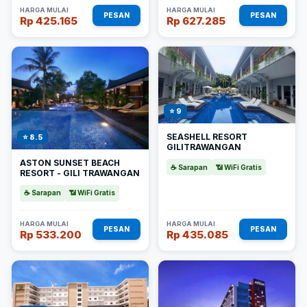
HARGA MULAI
HARGA MULAI
PESAN
PESAN
Rp 425.165
Rp 627.285
⭐ 9
SEASHELL RESORT
⭐ 8.5
GILITRAWANGAN
ASTON SUNSET BEACH
☕ Sarapan
📶 WiFi Gratis
RESORT - GILI TRAWANGAN
☕ Sarapan
📶 WiFi Gratis
HARGA MULAI
HARGA MULAI
PESAN
PESAN
Rp 533.200
Rp 435.085