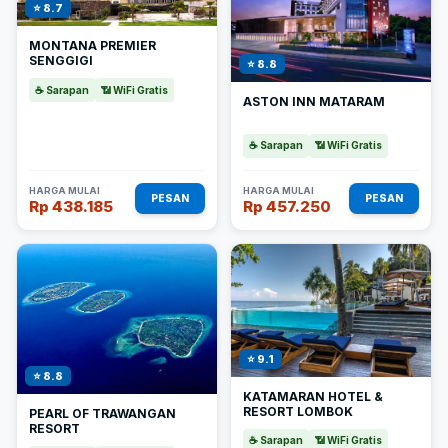
⭐ 8.7
MONTANA PREMIER
SENGGIGI
⭐ 8.8
☕ Sarapan
📶 WiFi Gratis
ASTON INN MATARAM
☕ Sarapan
📶 WiFi Gratis
HARGA MULAI
HARGA MULAI
PESAN
PESAN
Rp 438.185
Rp 457.250
⭐ 9.1
⭐ 8.8
KATAMARAN HOTEL &
RESORT LOMBOK
PEARL OF TRAWANGAN
RESORT
☕ Sarapan
📶 WiFi Gratis