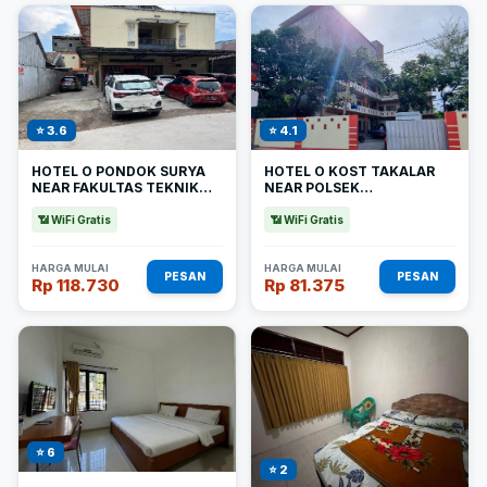
⭐ 3.6
⭐ 4.1
HOTEL O PONDOK SURYA
HOTEL O KOST TAKALAR
NEAR FAKULTAS TEKNIK
NEAR POLSEK
UNHAS GOWA
MAPPAKASUNGGU
(MAPSU)
📶 WiFi Gratis
📶 WiFi Gratis
HARGA MULAI
HARGA MULAI
PESAN
PESAN
Rp 118.730
Rp 81.375
⭐ 6
⭐ 2