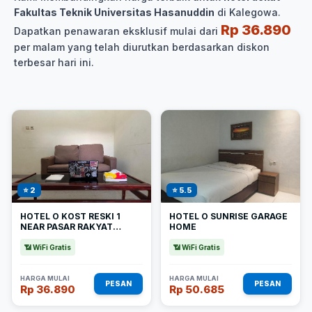
Fakultas Teknik Universitas Hasanuddin
di Kalegowa.
Rp 36.890
Dapatkan penawaran eksklusif mulai dari
per malam yang telah diurutkan berdasarkan diskon
terbesar hari ini.
⭐ 2
⭐ 5.5
HOTEL O KOST RESKI 1
HOTEL O SUNRISE GARAGE
NEAR PASAR RAKYAT
HOME
LIMBUNG
📶 WiFi Gratis
📶 WiFi Gratis
HARGA MULAI
HARGA MULAI
PESAN
PESAN
Rp 36.890
Rp 50.685