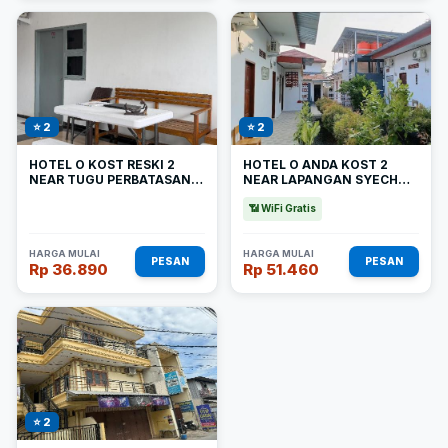
⭐ 2
⭐ 2
HOTEL O KOST RESKI 2
HOTEL O ANDA KOST 2
NEAR TUGU PERBATASAN
NEAR LAPANGAN SYECH
TAKALAR - GOWA
YUSUF DISCOVERY
📶 WiFi Gratis
HARGA MULAI
HARGA MULAI
PESAN
PESAN
Rp 36.890
Rp 51.460
⭐ 2