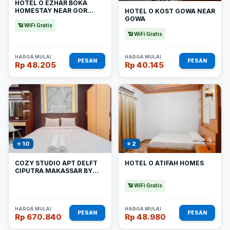
HOTEL O EZHAR BOKA
HOMESTAY NEAR GOR
HOTEL O KOST GOWA NEAR
SULIS BULUTANGKIS
GOWA
📶 WiFi Gratis
📶 WiFi Gratis
HARGA MULAI
HARGA MULAI
PESAN
PESAN
Rp 48.205
Rp 40.145
⭐ 10
⭐ 2
COZY STUDIO APT DELFT
HOTEL O ATIFAH HOMES
CIPUTRA MAKASSAR BY
TRAVELIO
📶 WiFi Gratis
HARGA MULAI
HARGA MULAI
PESAN
PESAN
Rp 670.840
Rp 48.980