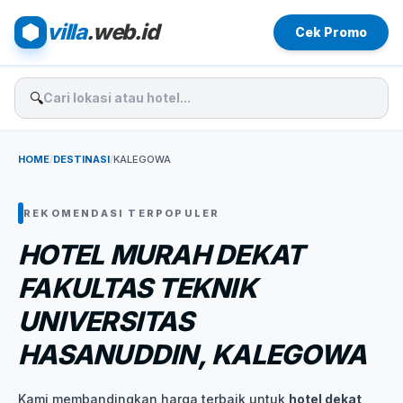
villa
.web.id
Cek Promo
🔍
HOME
/
DESTINASI
/
KALEGOWA
REKOMENDASI TERPOPULER
HOTEL MURAH DEKAT
FAKULTAS TEKNIK
UNIVERSITAS
HASANUDDIN, KALEGOWA
Kami membandingkan harga terbaik untuk
hotel dekat