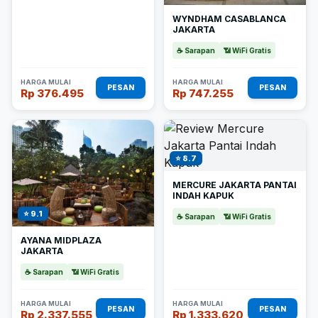
WYNDHAM CASABLANCA
JAKARTA
☕ Sarapan
📶 WiFi Gratis
HARGA MULAI
HARGA MULAI
PESAN
PESAN
Rp 376.495
Rp 747.255
⭐ 8.7
MERCURE JAKARTA PANTAI
INDAH KAPUK
⭐ 9.1
☕ Sarapan
📶 WiFi Gratis
AYANA MIDPLAZA
JAKARTA
☕ Sarapan
📶 WiFi Gratis
HARGA MULAI
HARGA MULAI
PESAN
PESAN
Rp 2.337.555
Rp 1.333.620