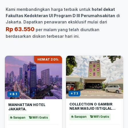
Kami membandingkan harga terbaik untuk
hotel dekat
Fakultas Kedokteran UI Program D III Perumahsakitan
di
Jakarta. Dapatkan penawaran eksklusif mulai dari
Rp 63.550
per malam yang telah diurutkan
berdasarkan diskon terbesar hari ini.
HEMAT 20%
⭐ 7.1
⭐ 8.1
COLLECTION O GAMBIR
MANHATTAN HOTEL
NEAR MASJID ISTIQLAL
JAKARTA.
FORMERLY ALEANDER
HOTEL
☕ Sarapan
📶 WiFi Gratis
☕ Sarapan
📶 WiFi Gratis