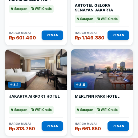
AIRPORT
ARTOTEL GELORA
☕ Sarapan
📶 WiFi Gratis
SENAYAN JAKARTA
☕ Sarapan
📶 WiFi Gratis
HARGA MULAI
HARGA MULAI
PESAN
PESAN
Rp 601.400
Rp 1.146.380
⭐ 8.1
⭐ 8.5
JAKARTA AIRPORT HOTEL
MERLYNN PARK HOTEL
☕ Sarapan
📶 WiFi Gratis
☕ Sarapan
📶 WiFi Gratis
HARGA MULAI
HARGA MULAI
PESAN
PESAN
Rp 813.750
Rp 661.850