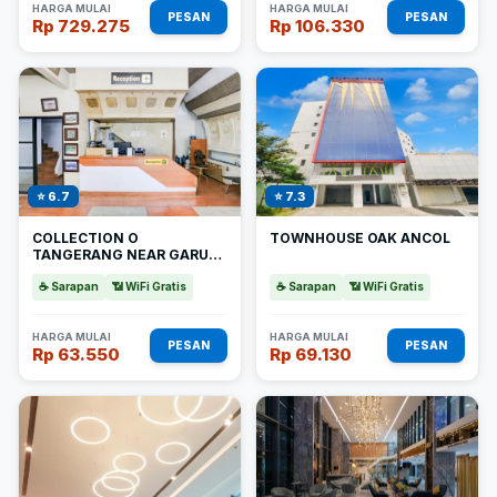
HARGA MULAI
HARGA MULAI
PESAN
PESAN
Rp 729.275
Rp 106.330
⭐ 6.7
⭐ 7.3
COLLECTION O
TOWNHOUSE OAK ANCOL
TANGERANG NEAR GARUDA
TRAINING CENTER
☕ Sarapan
📶 WiFi Gratis
☕ Sarapan
📶 WiFi Gratis
HARGA MULAI
HARGA MULAI
PESAN
PESAN
Rp 63.550
Rp 69.130