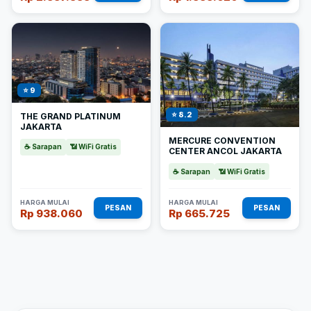
⭐ 9
⭐ 8.2
THE GRAND PLATINUM
JAKARTA
MERCURE CONVENTION
☕ Sarapan
📶 WiFi Gratis
CENTER ANCOL JAKARTA
☕ Sarapan
📶 WiFi Gratis
HARGA MULAI
HARGA MULAI
PESAN
PESAN
Rp 938.060
Rp 665.725