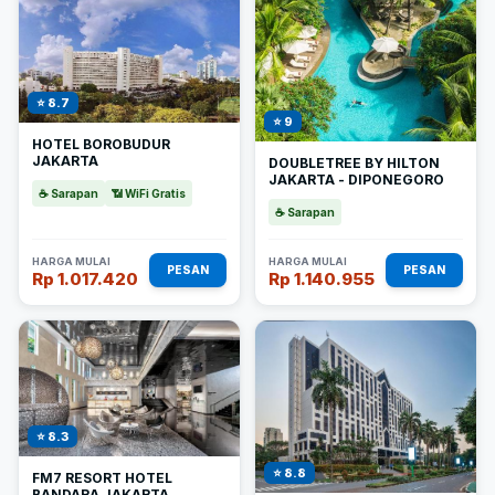
⭐ 8.7
⭐ 9
HOTEL BOROBUDUR
JAKARTA
DOUBLETREE BY HILTON
JAKARTA - DIPONEGORO
☕ Sarapan
📶 WiFi Gratis
☕ Sarapan
HARGA MULAI
HARGA MULAI
PESAN
PESAN
Rp 1.017.420
Rp 1.140.955
⭐ 8.3
⭐ 8.8
FM7 RESORT HOTEL
BANDARA JAKARTA