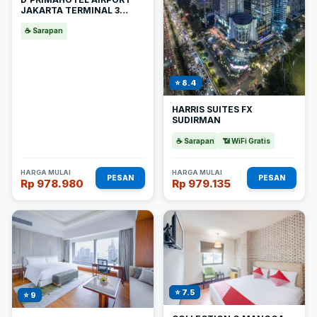
JAKARTA TERMINAL 3
WELLNESS CENTER
☕ Sarapan
⭐ 8.4
HARRIS SUITES FX
SUDIRMAN
☕ Sarapan
📶 WiFi Gratis
HARGA MULAI
HARGA MULAI
PESAN
PESAN
Rp 978.980
Rp 979.135
⭐ 7.5
⭐ 9