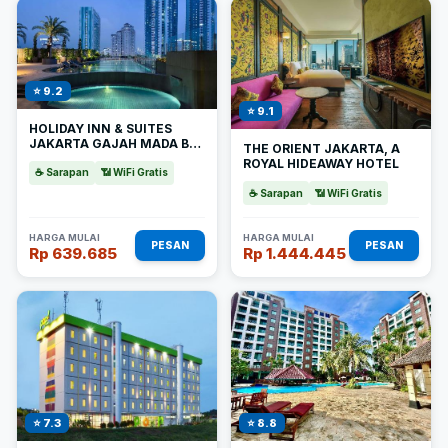
⭐ 9.2
⭐ 9.1
HOLIDAY INN & SUITES
JAKARTA GAJAH MADA BY
THE ORIENT JAKARTA, A
IHG
ROYAL HIDEAWAY HOTEL
☕ Sarapan
📶 WiFi Gratis
☕ Sarapan
📶 WiFi Gratis
HARGA MULAI
HARGA MULAI
PESAN
PESAN
Rp 639.685
Rp 1.444.445
⭐ 7.3
⭐ 8.8