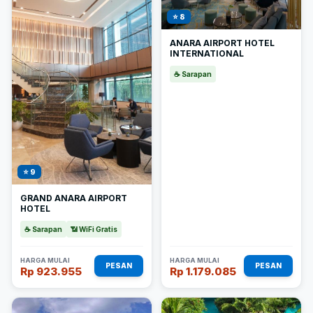
⭐ 8
ANARA AIRPORT HOTEL
INTERNATIONAL
☕ Sarapan
⭐ 9
GRAND ANARA AIRPORT
HOTEL
☕ Sarapan
📶 WiFi Gratis
HARGA MULAI
HARGA MULAI
PESAN
PESAN
Rp 923.955
Rp 1.179.085