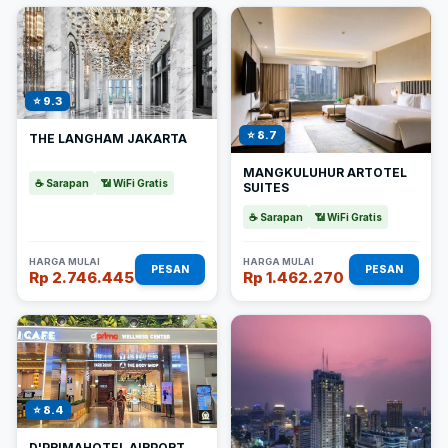
⭐ 9.3
⭐ 8.7
THE LANGHAM JAKARTA
MANGKULUHUR ARTOTEL
☕ Sarapan
📶 WiFi Gratis
SUITES
☕ Sarapan
📶 WiFi Gratis
HARGA MULAI
HARGA MULAI
PESAN
PESAN
Rp 2.746.445
Rp 1.462.270
⭐ 8.4
D'PRIMAHOTEL AIRPORT