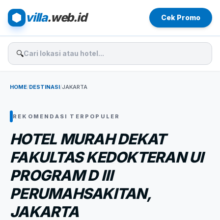
villa
.web.id
Cek Promo
🔍
HOME
/
DESTINASI
/
JAKARTA
REKOMENDASI TERPOPULER
HOTEL MURAH DEKAT
FAKULTAS KEDOKTERAN UI
PROGRAM D III
PERUMAHSAKITAN,
JAKARTA