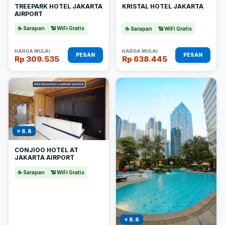
TREEPARK HOTEL JAKARTA
KRISTAL HOTEL JAKARTA
AIRPORT
☕ Sarapan
📶 WiFi Gratis
☕ Sarapan
📶 WiFi Gratis
HARGA MULAI
HARGA MULAI
PESAN
PESAN
Rp 309.535
Rp 638.445
⭐ 8.8
CONJIOO HOTEL AT
JAKARTA AIRPORT
☕ Sarapan
📶 WiFi Gratis
⭐ 8.6