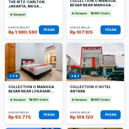
COLLECTION O MANGGA
THE RITZ-CARLTON
BESAR NEAR MANGGA
JAKARTA, MEGA
BESAR STATION
KUNINGAN
☕ Sarapan
📶 WiFi Gratis
☕ Sarapan
HARGA MULAI
HARGA MULAI
PESAN
PESAN
Rp 1.980.590
Rp 107.105
⭐ 7.5
⭐ 8.1
COLLECTION O MANGGA
COLLECTION O HOTEL
BESAR NEAR LOKASARI
ANTARA
SQUARE FORMERLY 45
RESIDENCE
☕ Sarapan
📶 WiFi Gratis
☕ Sarapan
📶 WiFi Gratis
HARGA MULAI
HARGA MULAI
PESAN
PESAN
Rp 93.775
Rp 109.120