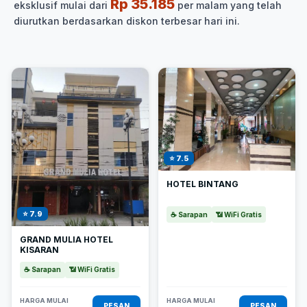
Rp 35.185
eksklusif mulai dari
per malam yang telah
diurutkan berdasarkan diskon terbesar hari ini.
⭐ 7.5
HOTEL BINTANG
⭐ 7.9
☕ Sarapan
📶 WiFi Gratis
GRAND MULIA HOTEL
KISARAN
☕ Sarapan
📶 WiFi Gratis
HARGA MULAI
HARGA MULAI
PESAN
PESAN