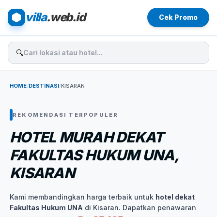
villa
.web.id
Cek Promo
🔍
HOME
/
DESTINASI
/
KISARAN
REKOMENDASI TERPOPULER
HOTEL MURAH DEKAT
FAKULTAS HUKUM UNA,
KISARAN
Kami membandingkan harga terbaik untuk
hotel dekat
Fakultas Hukum UNA
di Kisaran. Dapatkan penawaran