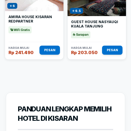
⭐ 6
⭐ 6.5
AMIRA HOUSE KISARAN
REDPARTNER
GUEST HOUSE NASYAUQI
KUALA TANJUNG
📶 WiFi Gratis
☕ Sarapan
HARGA MULAI
HARGA MULAI
PESAN
PESAN
Rp 241.490
Rp 203.050
PANDUAN LENGKAP MEMILIH
HOTEL DI KISARAN