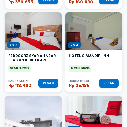
Rp 356.655
Rp 160.890
⭐ 7.9
⭐ 5.4
REDDOORZ SYARIAH NEAR
HOTEL O MANDIRI INN
STASIUN KERETA API
KISARAN
📶 WiFi Gratis
📶 WiFi Gratis
HARGA MULAI
HARGA MULAI
PESAN
PESAN
Rp 113.460
Rp 35.185