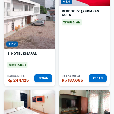
⭐ 5.9
REDDOORZ @ KISARAN
KOTA
📶 WiFi Gratis
⭐ 7.7
BI HOTEL KISARAN
📶 WiFi Gratis
HARGA MULAI
HARGA MULAI
PESAN
PESAN
Rp 244.125
Rp 187.085