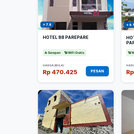
⭐ 7.8
⭐ 6.
HOTEL 88 PAREPARE
HO
PA
☕ Sarapan
📶 WiFi Gratis
📶 W
HARGA MULAI
HARG
Rp 470.425
Rp
PESAN