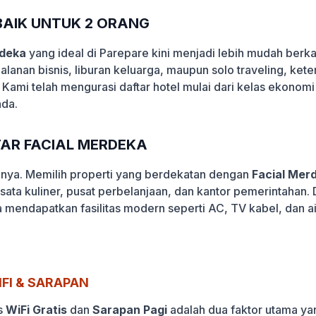
AIK UNTUK 2 ORANG
rdeka
yang ideal di Parepare kini menjadi lebih mudah berka
alanan bisnis, liburan keluarga, maupun solo traveling, ke
 Kami telah mengurasi daftar hotel mulai dari kelas ekonomi
nda.
ITAR FACIAL MERDEKA
lanya. Memilih properti yang berdekatan dengan
Facial Mer
wisata kuliner, pusat perbelanjaan, dan kantor pemerintaha
a mendapatkan fasilitas modern seperti AC, TV kabel, dan a
FI & SARAPAN
s
WiFi Gratis
dan
Sarapan Pagi
adalah dua faktor utama yan