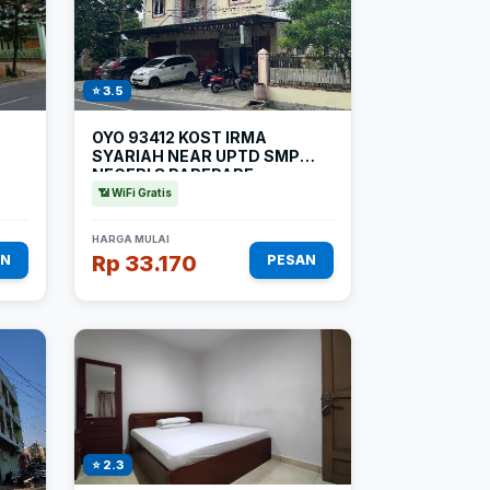
⭐ 3.5
OYO 93412 KOST IRMA
SYARIAH NEAR UPTD SMP
NEGERI 8 PAREPARE
📶 WiFi Gratis
HARGA MULAI
Rp 33.170
AN
PESAN
⭐ 2.3