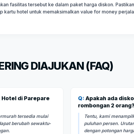
akan fasilitas tersebut ke dalam paket harga diskon. Pasti
ap kartu hotel untuk memaksimalkan value for money perjal
RING DIAJUKAN (FAQ)
 Hotel di Parepare
Q:
Apakah ada disko
rombongan 2 orang
rmurah tersedia mulai
Tentu, kami menampilk
 dapat berubah sewaktu-
puluhan persen. Urutan
ngan.
dengan potongan harga 