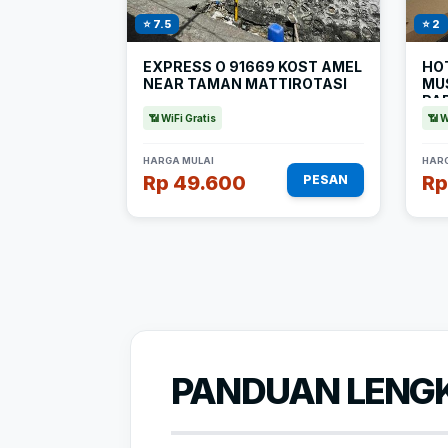
⭐ 7.5
⭐ 2
EXPRESS O 91669 KOST AMEL
HO
NEAR TAMAN MATTIROTASI
MU
PA
CH
📶 WiFi Gratis
📶 W
HARGA MULAI
HARG
Rp 49.600
Rp
PESAN
PANDUAN LENGK