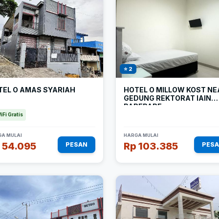
⭐ 2
TEL O AMAS SYARIAH
HOTEL O MILLOW KOST NE
GEDUNG REKTORAT IAIN
PAREPARE
iFi Gratis
A MULAI
HARGA MULAI
 54.095
Rp 103.385
PESAN
PES