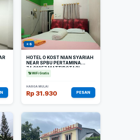
⭐ 6
AR
HOTEL O KOST NIAN SYARIAH
NEAR SPBU PERTAMINA
74.91657 MATTIROTASI
SIDRAP
📶 WiFi Gratis
HARGA MULAI
Rp 31.930
AN
PESAN