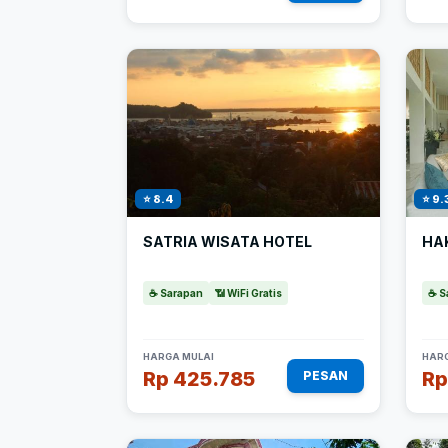
⭐ 8.4
⭐ 9.
SATRIA WISATA HOTEL
HA
☕ Sarapan
📶 WiFi Gratis
☕ S
HARGA MULAI
HARG
Rp 425.785
Rp
PESAN