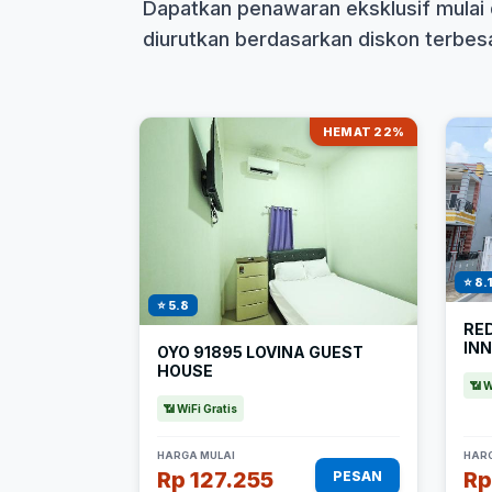
Dapatkan penawaran eksklusif mulai 
diurutkan berdasarkan diskon terbesar
HEMAT 22%
⭐ 8.
⭐ 5.8
RE
IN
OYO 91895 LOVINA GUEST
HOUSE
📶 W
📶 WiFi Gratis
HARGA MULAI
HARG
Rp 127.255
Rp
PESAN