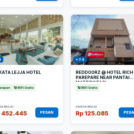
3
⭐ 7.6
KATA LEJJA HOTEL
REDDOORZ @ HOTEL RICH
PAREPARE NEAR PANTAI
MATTIROTASI
arapan
📶 WiFi Gratis
📶 WiFi Gratis
A MULAI
HARGA MULAI
 452.445
Rp 125.085
PESAN
PES