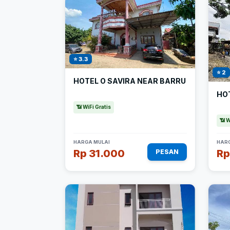
⭐ 3.3
⭐ 2
HOTEL O SAVIRA NEAR BARRU
HO
📶 WiFi Gratis
📶 W
HARGA MULAI
HARG
Rp 31.000
Rp
PESAN