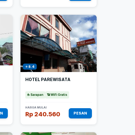
⭐ 8.4
HOTEL PAREWISATA
☕ Sarapan
📶 WiFi Gratis
HARGA MULAI
Rp 240.560
AN
PESAN