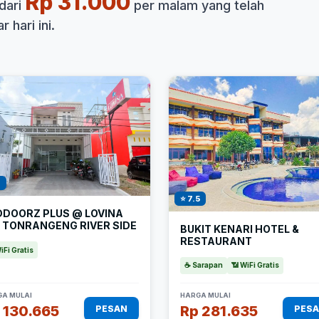
Rp 31.000
dari
per malam yang telah
 hari ini.
1
⭐ 7.5
DDOORZ PLUS @ LOVINA
N TONRANGENG RIVER SIDE
BUKIT KENARI HOTEL &
RESTAURANT
iFi Gratis
☕ Sarapan
📶 WiFi Gratis
A MULAI
HARGA MULAI
 130.665
Rp 281.635
PESAN
PES