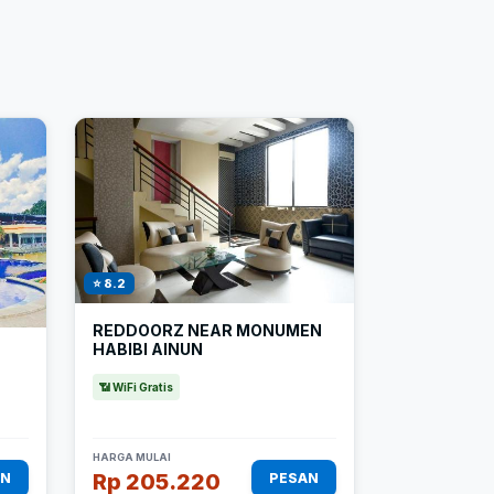
⭐ 8.2
REDDOORZ NEAR MONUMEN
HABIBI AINUN
📶 WiFi Gratis
HARGA MULAI
Rp 205.220
AN
PESAN