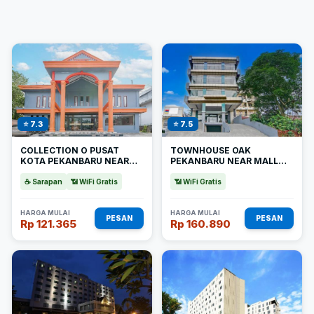
⭐ 7.3
⭐ 7.5
COLLECTION O PUSAT
TOWNHOUSE OAK
KOTA PEKANBARU NEAR
PEKANBARU NEAR MALL
MALL SKA FORMERLY
PEKANBARU FORMERLY
HOTEL OLGARIA
HOTEL GRAND SAHARA
☕ Sarapan
📶 WiFi Gratis
📶 WiFi Gratis
HARGA MULAI
HARGA MULAI
PESAN
PESAN
Rp 121.365
Rp 160.890