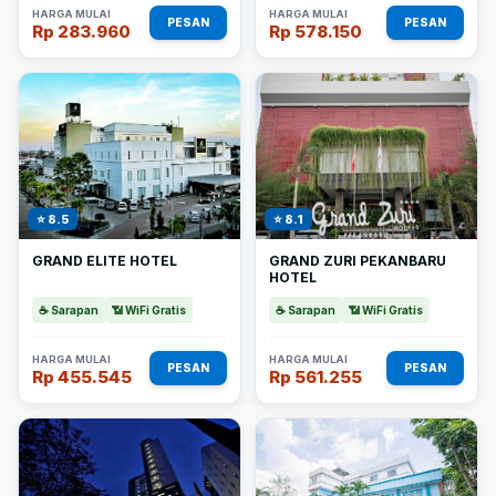
HARGA MULAI
HARGA MULAI
PESAN
PESAN
Rp 283.960
Rp 578.150
⭐ 8.5
⭐ 8.1
GRAND ELITE HOTEL
GRAND ZURI PEKANBARU
HOTEL
☕ Sarapan
📶 WiFi Gratis
☕ Sarapan
📶 WiFi Gratis
HARGA MULAI
HARGA MULAI
PESAN
PESAN
Rp 455.545
Rp 561.255