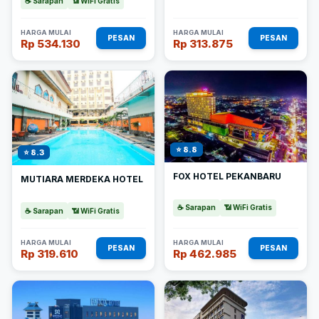
☕ Sarapan
📶 WiFi Gratis
HARGA MULAI
HARGA MULAI
PESAN
PESAN
Rp 534.130
Rp 313.875
⭐ 8.8
⭐ 8.3
FOX HOTEL PEKANBARU
MUTIARA MERDEKA HOTEL
☕ Sarapan
📶 WiFi Gratis
☕ Sarapan
📶 WiFi Gratis
HARGA MULAI
HARGA MULAI
PESAN
PESAN
Rp 319.610
Rp 462.985