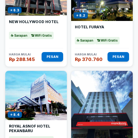
⭐ 8.3
⭐ 8.2
NEW HOLLYWOOD HOTEL
HOTEL FURAYA
☕ Sarapan
📶 WiFi Gratis
☕ Sarapan
📶 WiFi Gratis
HARGA MULAI
HARGA MULAI
PESAN
PESAN
Rp 288.145
Rp 370.760
⭐ 8.4
ROYAL ASNOF HOTEL
PEKANBARU