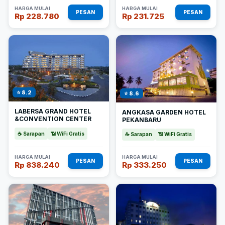
HARGA MULAI
HARGA MULAI
PESAN
PESAN
Rp 228.780
Rp 231.725
⭐ 8.2
⭐ 8.6
LABERSA GRAND HOTEL
ANGKASA GARDEN HOTEL
&CONVENTION CENTER
PEKANBARU
☕ Sarapan
📶 WiFi Gratis
☕ Sarapan
📶 WiFi Gratis
HARGA MULAI
HARGA MULAI
PESAN
PESAN
Rp 838.240
Rp 333.250