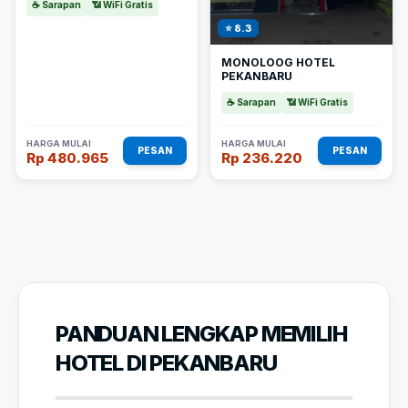
☕ Sarapan
📶 WiFi Gratis
⭐ 8.3
MONOLOOG HOTEL
PEKANBARU
☕ Sarapan
📶 WiFi Gratis
HARGA MULAI
HARGA MULAI
PESAN
PESAN
Rp 480.965
Rp 236.220
PANDUAN LENGKAP MEMILIH
HOTEL DI PEKANBARU