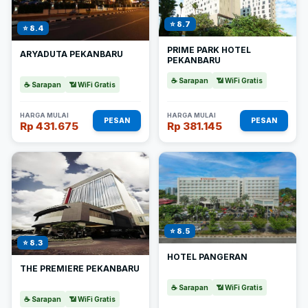
⭐ 8.7
⭐ 8.4
PRIME PARK HOTEL
ARYADUTA PEKANBARU
PEKANBARU
☕ Sarapan
📶 WiFi Gratis
☕ Sarapan
📶 WiFi Gratis
HARGA MULAI
HARGA MULAI
PESAN
PESAN
Rp 431.675
Rp 381.145
⭐ 8.5
⭐ 8.3
HOTEL PANGERAN
THE PREMIERE PEKANBARU
☕ Sarapan
📶 WiFi Gratis
☕ Sarapan
📶 WiFi Gratis