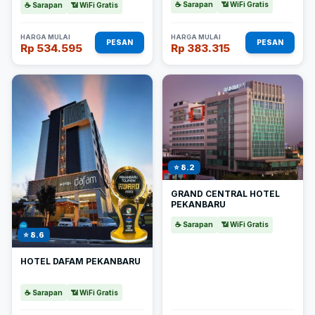
☕ Sarapan
📶 WiFi Gratis
☕ Sarapan
📶 WiFi Gratis
HARGA MULAI
HARGA MULAI
PESAN
PESAN
Rp 534.595
Rp 383.315
⭐ 8.2
GRAND CENTRAL HOTEL
PEKANBARU
☕ Sarapan
📶 WiFi Gratis
⭐ 8.6
HOTEL DAFAM PEKANBARU
☕ Sarapan
📶 WiFi Gratis