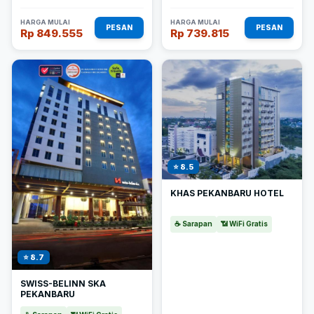
HARGA MULAI
HARGA MULAI
PESAN
PESAN
Rp 849.555
Rp 739.815
⭐ 8.5
KHAS PEKANBARU HOTEL
☕ Sarapan
📶 WiFi Gratis
⭐ 8.7
SWISS-BELINN SKA
PEKANBARU