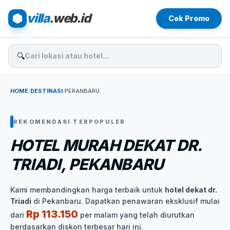
villa
.web.id
Cek Promo
🔍
HOME
/
DESTINASI
/
PEKANBARU
REKOMENDASI TERPOPULER
HOTEL MURAH DEKAT DR.
TRIADI, PEKANBARU
Kami membandingkan harga terbaik untuk
hotel dekat dr.
Triadi
di Pekanbaru. Dapatkan penawaran eksklusif mulai
Rp 113.150
dari
per malam yang telah diurutkan
berdasarkan diskon terbesar hari ini.