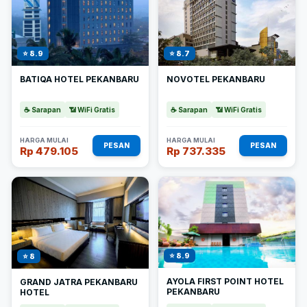
⭐ 8.9
⭐ 8.7
BATIQA HOTEL PEKANBARU
NOVOTEL PEKANBARU
☕ Sarapan
📶 WiFi Gratis
☕ Sarapan
📶 WiFi Gratis
HARGA MULAI
HARGA MULAI
PESAN
PESAN
Rp 479.105
Rp 737.335
⭐ 8.9
⭐ 8
AYOLA FIRST POINT HOTEL
GRAND JATRA PEKANBARU
PEKANBARU
HOTEL