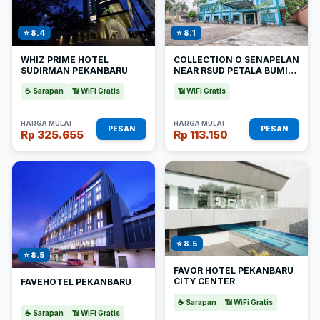
⭐ 8.4
⭐ 8.1
WHIZ PRIME HOTEL
COLLECTION O SENAPELAN
SUDIRMAN PEKANBARU
NEAR RSUD PETALA BUMI
FORMERLY DE TOWN
HOTEL
☕ Sarapan
📶 WiFi Gratis
📶 WiFi Gratis
HARGA MULAI
HARGA MULAI
PESAN
PESAN
Rp 325.655
Rp 113.150
⭐ 8.5
⭐ 8.5
FAVOR HOTEL PEKANBARU
CITY CENTER
FAVEHOTEL PEKANBARU
☕ Sarapan
📶 WiFi Gratis
☕ Sarapan
📶 WiFi Gratis