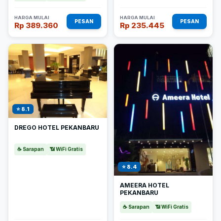
HARGA MULAI
HARGA MULAI
PESAN
PESAN
Rp 389.360
Rp 235.445
⭐ 8.1
DREGO HOTEL PEKANBARU
☕ Sarapan
📶 WiFi Gratis
⭐ 8.4
AMEERA HOTEL
PEKANBARU
☕ Sarapan
📶 WiFi Gratis