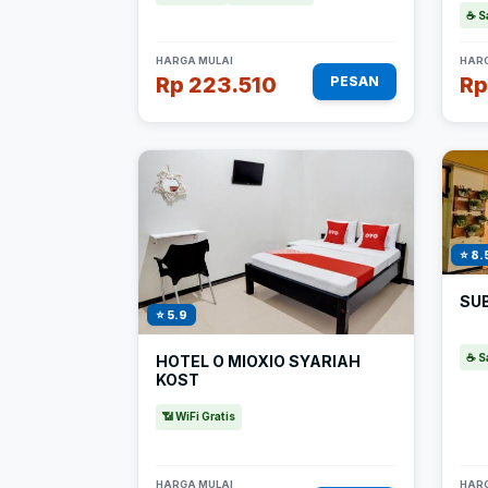
☕ S
HARGA MULAI
HARG
Rp 223.510
Rp
PESAN
⭐ 8.
SU
⭐ 5.9
☕ S
HOTEL O MIOXIO SYARIAH
KOST
📶 WiFi Gratis
HARGA MULAI
HARG