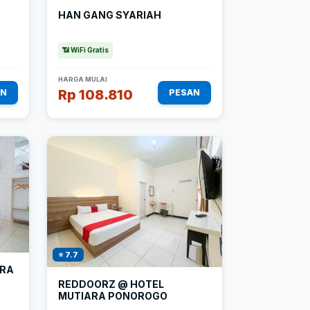
HAN GANG SYARIAH
📶 WiFi Gratis
HARGA MULAI
Rp 108.810
AN
PESAN
⭐ 7.7
URA
REDDOORZ @ HOTEL
MUTIARA PONOROGO