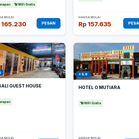
arapan
📶 WiFi Gratis
A MULAI
HARGA MULAI
 165.230
Rp 157.635
PESAN
PES
5
⭐ 5.9
BALI GUEST HOUSE
HOTEL O MUTIARA
arapan
📶 WiFi Gratis
A MULAI
HARGA MULAI