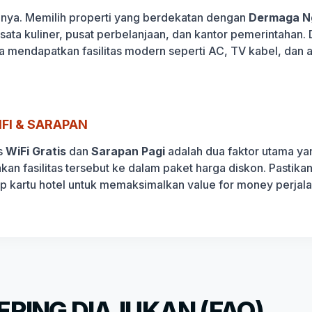
lanya. Memilih properti yang berdekatan dengan
Dermaga N
wisata kuliner, pusat perbelanjaan, dan kantor pemerintaha
sa mendapatkan fasilitas modern seperti AC, TV kabel, dan 
FI & SARAPAN
s
WiFi Gratis
dan
Sarapan Pagi
adalah dua faktor utama yan
akan fasilitas tersebut ke dalam paket harga diskon. Pasti
ap kartu hotel untuk memaksimalkan value for money perjal
RING DIAJUKAN (FAQ)