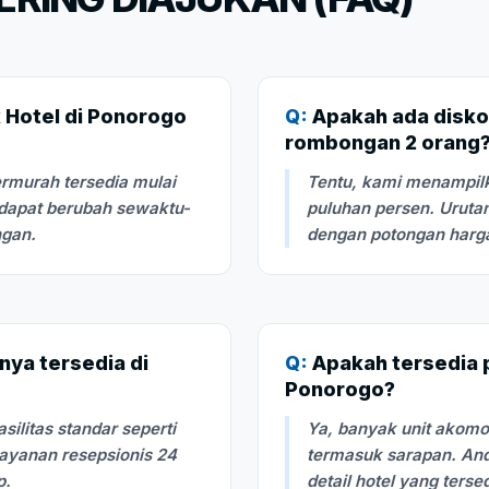
 Hotel di Ponorogo
Q:
Apakah ada disko
rombongan 2 orang
rmurah tersedia mulai
Tentu, kami menampilk
 dapat berubah sewaktu-
puluhan persen. Urutan
ngan.
dengan potongan harga 
nya tersedia di
Q:
Apakah tersedia pi
Ponorogo?
litas standar seperti
Ya, banyak unit akom
layanan resepsionis 24
termasuk sarapan. And
p.
detail hotel yang terse