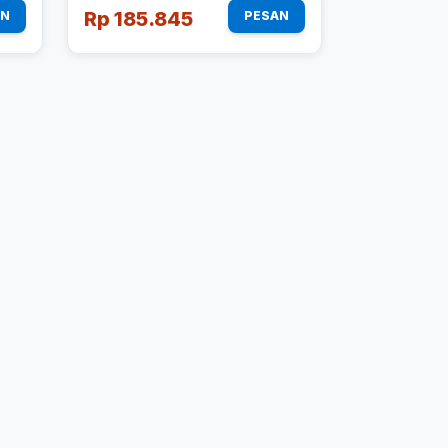
Rp 185.845
AN
PESAN