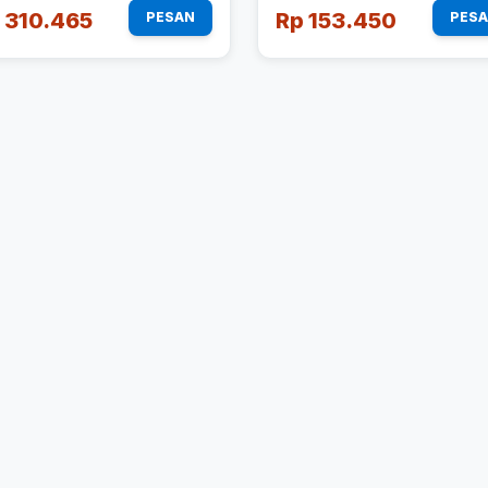
 310.465
Rp 153.450
PESAN
PES