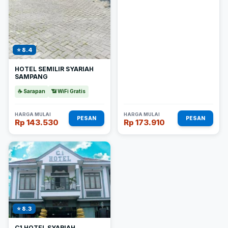
⭐ 8.4
HOTEL SEMILIR SYARIAH
SAMPANG
☕ Sarapan
📶 WiFi Gratis
HARGA MULAI
HARGA MULAI
PESAN
PESAN
Rp 143.530
Rp 173.910
⭐ 8.3
C1 HOTEL SYARIAH