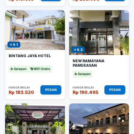
⭐ 9.1
⭐ 8.3
BINTANG JAYA HOTEL
NEW RAMAYANA
PAMEKASAN
☕ Sarapan
📶 WiFi Gratis
☕ Sarapan
HARGA MULAI
HARGA MULAI
PESAN
PESAN
Rp 183.520
Rp 190.495