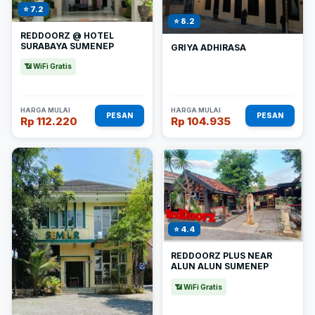
⭐ 7.2
⭐ 8.2
REDDOORZ @ HOTEL
SURABAYA SUMENEP
GRIYA ADHIRASA
📶 WiFi Gratis
HARGA MULAI
HARGA MULAI
PESAN
PESAN
Rp 112.220
Rp 104.935
⭐ 4.4
REDDOORZ PLUS NEAR
ALUN ALUN SUMENEP
📶 WiFi Gratis