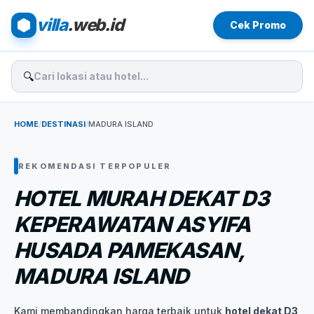
villa
.web.id
Cek Promo
🔍
HOME
/
DESTINASI
/
MADURA ISLAND
REKOMENDASI TERPOPULER
HOTEL MURAH DEKAT D3
KEPERAWATAN ASYIFA
HUSADA PAMEKASAN,
MADURA ISLAND
Kami membandingkan harga terbaik untuk
hotel dekat D3