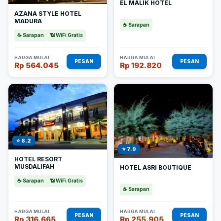
EL MALIK HOTEL
AZANA STYLE HOTEL
MADURA
☕ Sarapan
☕ Sarapan
📶 WiFi Gratis
HARGA MULAI
HARGA MULAI
PESAN
PESAN
Rp 564.045
Rp 192.820
⭐ 8.2
⭐ 7.9
HOTEL RESORT
MUSDALIFAH
HOTEL ASRI BOUTIQUE
☕ Sarapan
📶 WiFi Gratis
☕ Sarapan
HARGA MULAI
HARGA MULAI
PESAN
PESAN
Rp 316.665
Rp 255.905