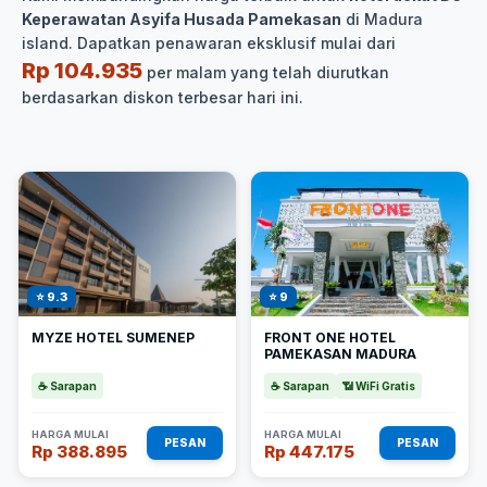
Keperawatan Asyifa Husada Pamekasan
di Madura
island. Dapatkan penawaran eksklusif mulai dari
Rp 104.935
per malam yang telah diurutkan
berdasarkan diskon terbesar hari ini.
⭐ 9.3
⭐ 9
MYZE HOTEL SUMENEP
FRONT ONE HOTEL
PAMEKASAN MADURA
☕ Sarapan
☕ Sarapan
📶 WiFi Gratis
HARGA MULAI
HARGA MULAI
PESAN
PESAN
Rp 388.895
Rp 447.175