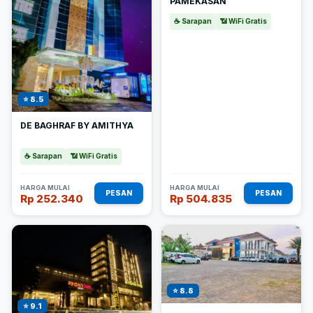
PAMEKASAN
☕ Sarapan
📶 WiFi Gratis
⭐ 8.5
DE BAGHRAF BY AMITHYA
☕ Sarapan
📶 WiFi Gratis
HARGA MULAI
HARGA MULAI
PESAN
PESAN
Rp 252.340
Rp 504.835
⭐ 8.8
⭐ 9.1