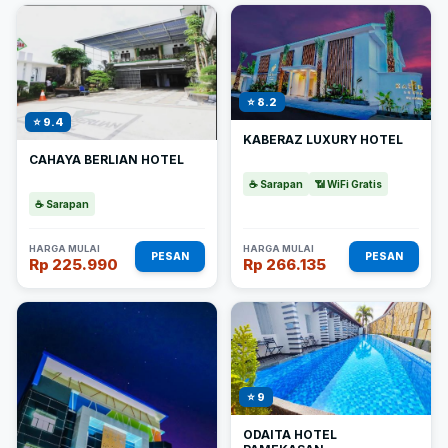
⭐ 8.2
⭐ 9.4
KABERAZ LUXURY HOTEL
CAHAYA BERLIAN HOTEL
☕ Sarapan
📶 WiFi Gratis
☕ Sarapan
HARGA MULAI
HARGA MULAI
PESAN
PESAN
Rp 225.990
Rp 266.135
⭐ 9
ODAITA HOTEL