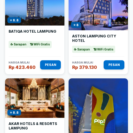
⭐ 8.8
⭐ 8
BATIQA HOTEL LAMPUNG
ASTON LAMPUNG CITY
HOTEL
☕ Sarapan
📶 WiFi Gratis
☕ Sarapan
📶 WiFi Gratis
HARGA MULAI
HARGA MULAI
PESAN
PESAN
Rp 423.460
Rp 379.130
⭐ 8.8
AKAR HOTELS & RESORTS
LAMPUNG