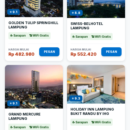
⭐ 9.1
⭐ 8.8
GOLDEN TULIP SPRINGHILL
SWISS-BELHOTEL
LAMPUNG
LAMPUNG
☕ Sarapan
📶 WiFi Gratis
☕ Sarapan
📶 WiFi Gratis
HARGA MULAI
HARGA MULAI
PESAN
PESAN
Rp 482.980
Rp 552.420
⭐ 9.3
⭐ 9.1
HOLIDAY INN LAMPUNG
BUKIT RANDU BY IHG
GRAND MERCURE
LAMPUNG
☕ Sarapan
📶 WiFi Gratis
☕ Sarapan
📶 WiFi Gratis