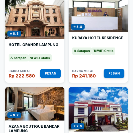
⭐ 8.8
⭐ 8.8
KURAYA HOTEL RESIDENCE
HOTEL GRANDE LAMPUNG
☕ Sarapan
📶 WiFi Gratis
☕ Sarapan
📶 WiFi Gratis
HARGA MULAI
HARGA MULAI
PESAN
PESAN
Rp 222.580
Rp 241.180
⭐ 9.2
AZANA BOUTIQUE BANDAR
⭐ 7.8
LAMPUNG