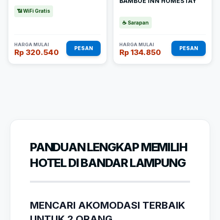
BAMBOE INN HOMESTAY
📶 WiFi Gratis
☕ Sarapan
HARGA MULAI
HARGA MULAI
PESAN
PESAN
Rp 320.540
Rp 134.850
PANDUAN LENGKAP MEMILIH
HOTEL DI BANDAR LAMPUNG
MENCARI AKOMODASI TERBAIK
UNTUK 2 ORANG