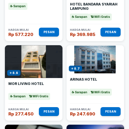
HOTEL BANDARA SYARIAH
☕ Sarapan
LAMPUNG
☕ Sarapan
📶 WiFi Gratis
HARGA MULAI
HARGA MULAI
PESAN
PESAN
Rp 577.220
Rp 369.985
⭐ 8.7
⭐ 8.8
ARINAS HOTEL
MOR LIVING HOTEL
☕ Sarapan
📶 WiFi Gratis
☕ Sarapan
📶 WiFi Gratis
HARGA MULAI
HARGA MULAI
PESAN
PESAN
Rp 277.450
Rp 247.690