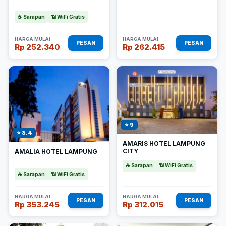
☕ Sarapan
📶 WiFi Gratis
HARGA MULAI
HARGA MULAI
PESAN
PESAN
Rp 252.340
Rp 262.415
⭐ 9
⭐ 8.4
AMARIS HOTEL LAMPUNG
CITY
AMALIA HOTEL LAMPUNG
☕ Sarapan
📶 WiFi Gratis
☕ Sarapan
📶 WiFi Gratis
HARGA MULAI
HARGA MULAI
PESAN
PESAN
Rp 353.245
Rp 312.015