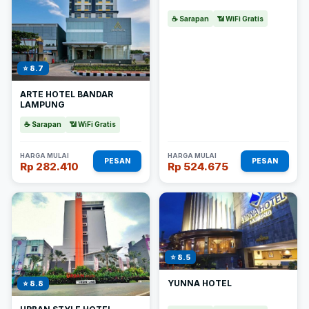
☕ Sarapan
📶 WiFi Gratis
⭐ 8.7
ARTE HOTEL BANDAR
LAMPUNG
☕ Sarapan
📶 WiFi Gratis
HARGA MULAI
HARGA MULAI
PESAN
PESAN
Rp 282.410
Rp 524.675
⭐ 8.5
YUNNA HOTEL
⭐ 8.8