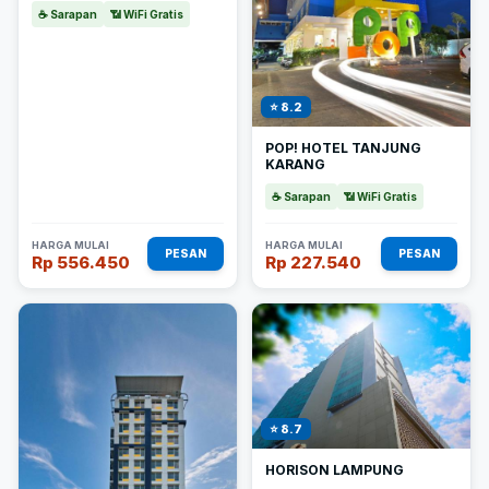
☕ Sarapan
📶 WiFi Gratis
⭐ 8.2
POP! HOTEL TANJUNG
KARANG
☕ Sarapan
📶 WiFi Gratis
HARGA MULAI
HARGA MULAI
PESAN
PESAN
Rp 556.450
Rp 227.540
⭐ 8.7
HORISON LAMPUNG