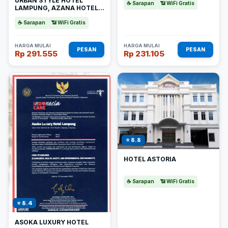
URBAN STYLE HOTEL
☕ Sarapan
📶 WiFi Gratis
LAMPUNG, AZANA HOTELS
COLLECTION
☕ Sarapan
📶 WiFi Gratis
HARGA MULAI
HARGA MULAI
PESAN
PESAN
Rp 291.555
Rp 231.105
⭐ 8.8
HOTEL ASTORIA
☕ Sarapan
📶 WiFi Gratis
⭐ 8.4
ASOKA LUXURY HOTEL