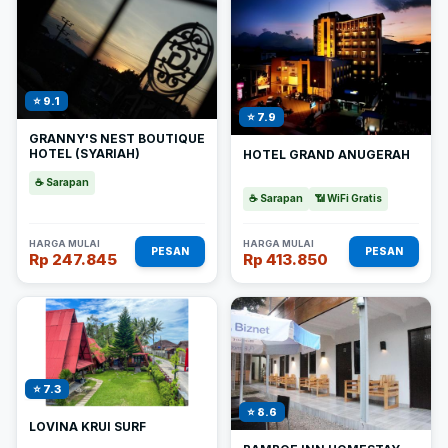
⭐ 9.1
⭐ 7.9
GRANNY'S NEST BOUTIQUE
HOTEL (SYARIAH)
HOTEL GRAND ANUGERAH
☕ Sarapan
☕ Sarapan
📶 WiFi Gratis
HARGA MULAI
HARGA MULAI
PESAN
PESAN
Rp 247.845
Rp 413.850
⭐ 7.3
⭐ 8.6
LOVINA KRUI SURF