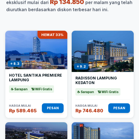
Rp 134.850
eksklusif mulai dari
per malam yang telah
diurutkan berdasarkan diskon terbesar hari ini.
HEMAT 33%
⭐ 8.3
⭐ 9.2
HOTEL SANTIKA PREMIERE
RADISSON LAMPUNG
LAMPUNG
KEDATON
☕ Sarapan
📶 WiFi Gratis
☕ Sarapan
📶 WiFi Gratis
HARGA MULAI
HARGA MULAI
PESAN
PESAN
Rp 589.465
Rp 746.480