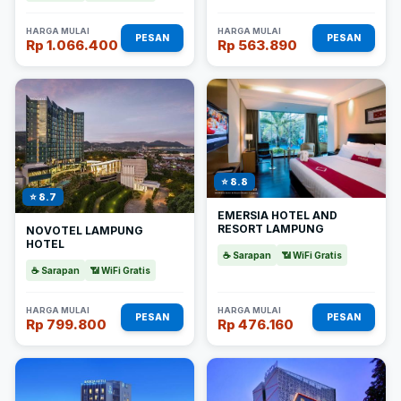
HARGA MULAI
HARGA MULAI
PESAN
PESAN
Rp 1.066.400
Rp 563.890
⭐ 8.8
⭐ 8.7
EMERSIA HOTEL AND
RESORT LAMPUNG
NOVOTEL LAMPUNG
HOTEL
☕ Sarapan
📶 WiFi Gratis
☕ Sarapan
📶 WiFi Gratis
HARGA MULAI
HARGA MULAI
PESAN
PESAN
Rp 799.800
Rp 476.160