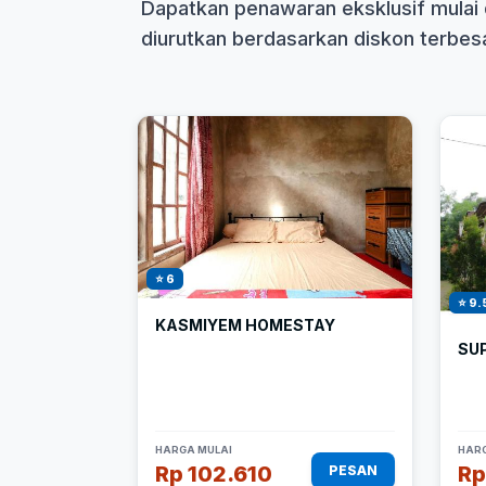
Dapatkan penawaran eksklusif mulai 
diurutkan berdasarkan diskon terbesar
⭐ 6
⭐ 9.
KASMIYEM HOMESTAY
SU
HARGA MULAI
HARG
Rp 102.610
Rp
PESAN