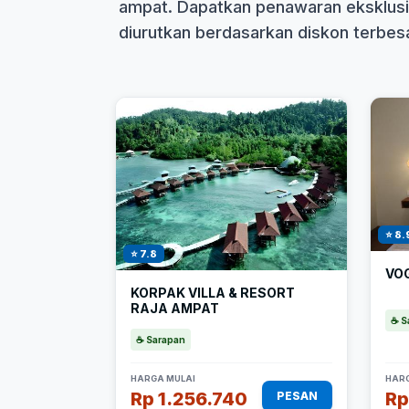
ampat. Dapatkan penawaran eksklusif
diurutkan berdasarkan diskon terbesar
⭐ 8.
⭐ 7.8
VO
KORPAK VILLA & RESORT
RAJA AMPAT
☕ S
☕ Sarapan
HARGA MULAI
HARG
Rp 1.256.740
Rp
PESAN