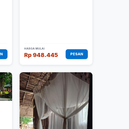
HARGA MULAI
Rp 948.445
AN
PESAN