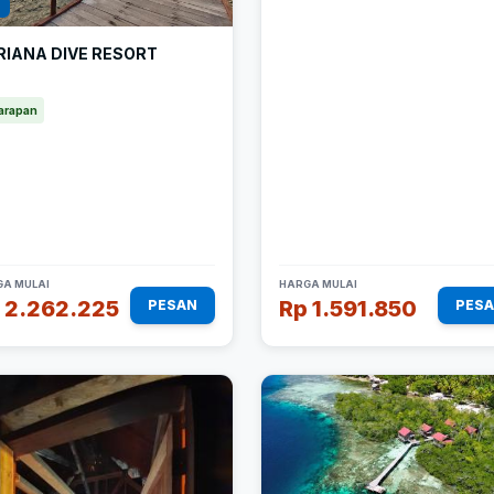
1
RIANA DIVE RESORT
arapan
A MULAI
HARGA MULAI
 2.262.225
Rp 1.591.850
PESAN
PES