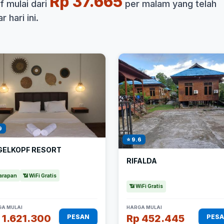
Rp 37.665
 mulai dari
per malam yang telah
 hari ini.
9
⭐ 9.6
GELKOPF RESORT
RIFALDA
arapan
📶 WiFi Gratis
📶 WiFi Gratis
A MULAI
HARGA MULAI
 1.621.300
Rp 452.445
PESAN
PES