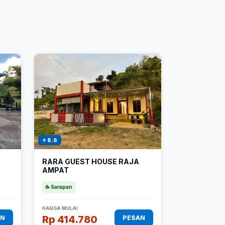
⭐ 8.6
RARA GUEST HOUSE RAJA
AMPAT
☕ Sarapan
HARGA MULAI
Rp 414.780
AN
PESAN