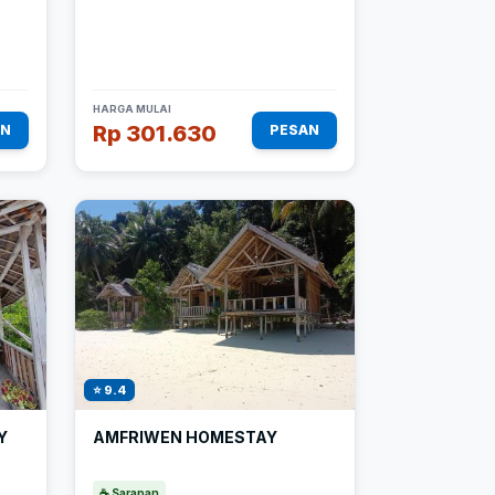
HARGA MULAI
Rp 301.630
AN
PESAN
⭐ 9.4
Y
AMFRIWEN HOMESTAY
☕ Sarapan