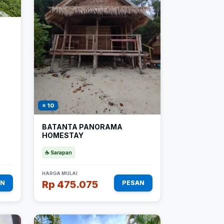
⭐ 10
BATANTA PANORAMA
HOMESTAY
☕ Sarapan
HARGA MULAI
Rp 475.075
AN
PESAN