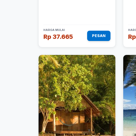
HARGA MULAI
HARG
Rp 37.665
Rp
PESAN