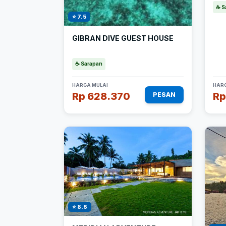
☕ S
⭐ 7.5
GIBRAN DIVE GUEST HOUSE
☕ Sarapan
HARGA MULAI
HARG
Rp 628.370
Rp
PESAN
⭐ 8.6