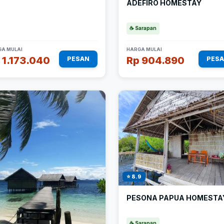
ADEFIRO HOMESTAY
☕ Sarapan
A MULAI
HARGA MULAI
 1.173.040
Rp 904.890
PESAN
PES
⭐ 8.9
PESONA PAPUA HOMESTA
☕ Sarapan