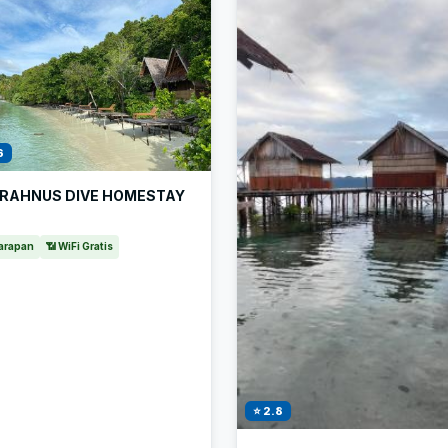
6
RAHNUS DIVE HOMESTAY
arapan
📶 WiFi Gratis
⭐ 2.8