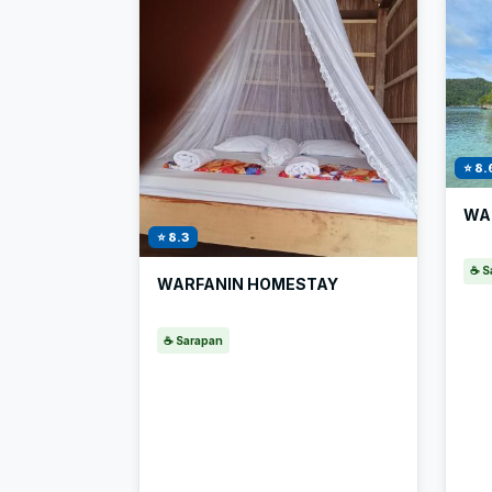
⭐ 8.
WA
⭐ 8.3
☕ S
WARFANIN HOMESTAY
☕ Sarapan