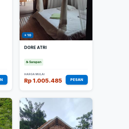
⭐ 10
DORE ATRI
☕ Sarapan
HARGA MULAI
Rp 1.005.485
AN
PESAN