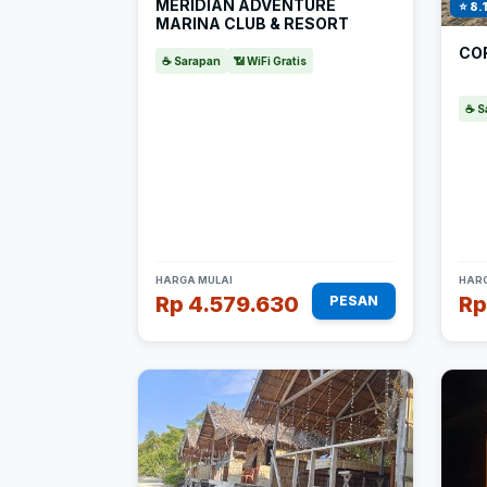
MERIDIAN ADVENTURE
⭐ 8.
MARINA CLUB & RESORT
CO
☕ Sarapan
📶 WiFi Gratis
☕ S
HARGA MULAI
HARG
Rp 4.579.630
Rp
PESAN