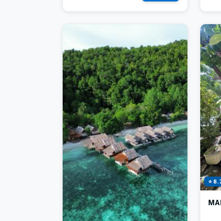
⭐ 8.
MA