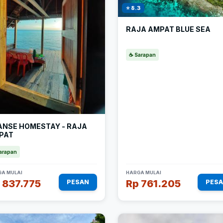
⭐ 8.3
RAJA AMPAT BLUE SEA
☕ Sarapan
ANSE HOMESTAY - RAJA
PAT
arapan
A MULAI
HARGA MULAI
 837.775
Rp 761.205
PESAN
PES