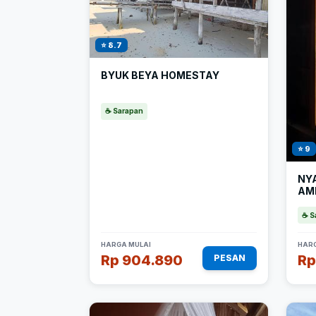
⭐ 8.7
BYUK BEYA HOMESTAY
☕ Sarapan
⭐ 9
NY
AM
☕ S
HARGA MULAI
HARG
Rp 904.890
Rp
PESAN