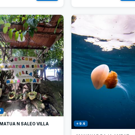
7
MATUA N SALEO VILLA
⭐ 9.6