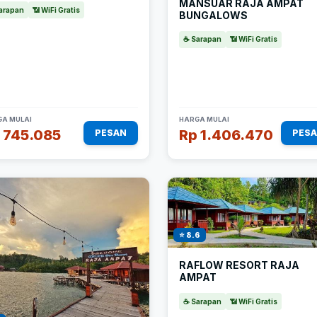
MANSUAR RAJA AMPAT
arapan
📶 WiFi Gratis
BUNGALOWS
☕ Sarapan
📶 WiFi Gratis
A MULAI
HARGA MULAI
 745.085
Rp 1.406.470
PESAN
PES
⭐ 8.6
RAFLOW RESORT RAJA
AMPAT
☕ Sarapan
📶 WiFi Gratis