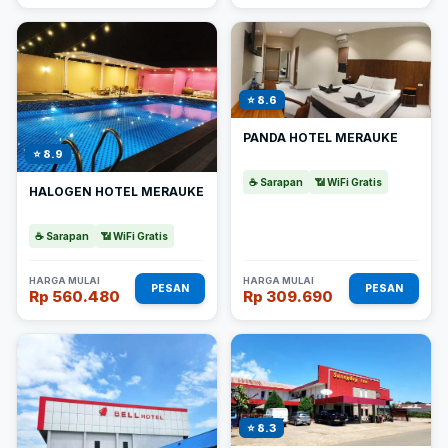
⭐ 8.6
PANDA HOTEL MERAUKE
⭐ 8.9
☕ Sarapan
📶 WiFi Gratis
HALOGEN HOTEL MERAUKE
☕ Sarapan
📶 WiFi Gratis
HARGA MULAI
HARGA MULAI
PESAN
PESAN
Rp 560.480
Rp 309.690
⭐ 8.3