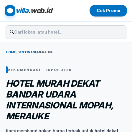
villa
.web.id
Cek Promo
🔍
HOME
/
DESTINASI
/
MERAUKE
REKOMENDASI TERPOPULER
HOTEL MURAH DEKAT
BANDAR UDARA
INTERNASIONAL MOPAH,
MERAUKE
Kami membandingkan harga terbaik untuk
hotel dekat