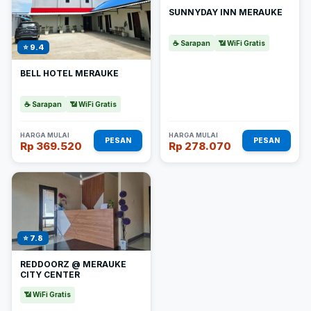
SUNNYDAY INN MERAUKE
☕ Sarapan
📶 WiFi Gratis
⭐ 9.4
BELL HOTEL MERAUKE
☕ Sarapan
📶 WiFi Gratis
HARGA MULAI
HARGA MULAI
PESAN
PESAN
Rp 369.520
Rp 278.070
⭐ 7.8
REDDOORZ @ MERAUKE
CITY CENTER
📶 WiFi Gratis