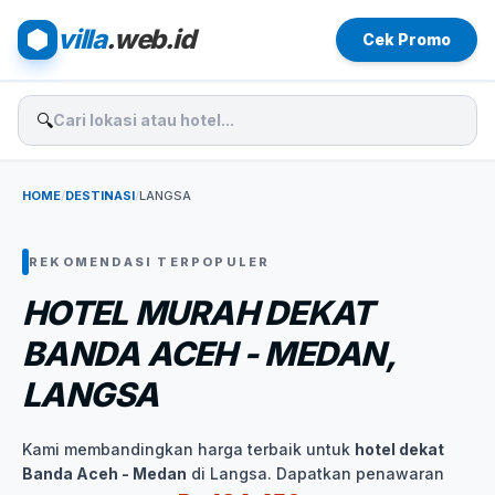
villa
.web.id
Cek Promo
🔍
HOME
/
DESTINASI
/
LANGSA
REKOMENDASI TERPOPULER
HOTEL MURAH DEKAT
BANDA ACEH - MEDAN,
LANGSA
Kami membandingkan harga terbaik untuk
hotel dekat
Banda Aceh - Medan
di Langsa. Dapatkan penawaran