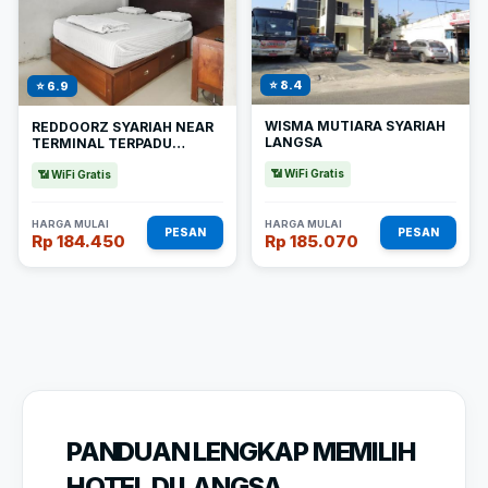
⭐ 8.4
⭐ 6.9
WISMA MUTIARA SYARIAH
REDDOORZ SYARIAH NEAR
LANGSA
TERMINAL TERPADU
LANGSA
📶 WiFi Gratis
📶 WiFi Gratis
HARGA MULAI
HARGA MULAI
PESAN
PESAN
Rp 184.450
Rp 185.070
PANDUAN LENGKAP MEMILIH
HOTEL DI LANGSA