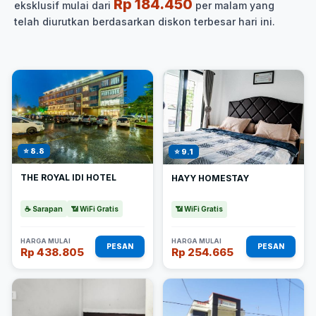
Rp 184.450
eksklusif mulai dari
per malam yang
telah diurutkan berdasarkan diskon terbesar hari ini.
⭐ 8.8
⭐ 9.1
THE ROYAL IDI HOTEL
HAYY HOMESTAY
☕ Sarapan
📶 WiFi Gratis
📶 WiFi Gratis
HARGA MULAI
HARGA MULAI
PESAN
PESAN
Rp 438.805
Rp 254.665