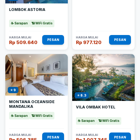
LOMBOK ASTORIA
☕ Sarapan
📶 WiFi Gratis
HARGA MULAI
HARGA MULAI
PESAN
PESAN
Rp 509.640
Rp 977.120
⭐ 9
⭐ 8.3
MONTANA OCEANSIDE
MANDALIKA
VILA OMBAK HOTEL
☕ Sarapan
📶 WiFi Gratis
☕ Sarapan
📶 WiFi Gratis
HARGA MULAI
HARGA MULAI
PESAN
PESAN
Rp 506.385
Rp 1.007.345