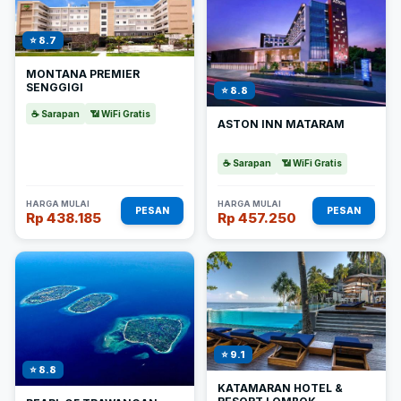
⭐ 8.7
MONTANA PREMIER
SENGGIGI
⭐ 8.8
☕ Sarapan
📶 WiFi Gratis
ASTON INN MATARAM
☕ Sarapan
📶 WiFi Gratis
HARGA MULAI
HARGA MULAI
PESAN
PESAN
Rp 438.185
Rp 457.250
⭐ 9.1
⭐ 8.8
KATAMARAN HOTEL &