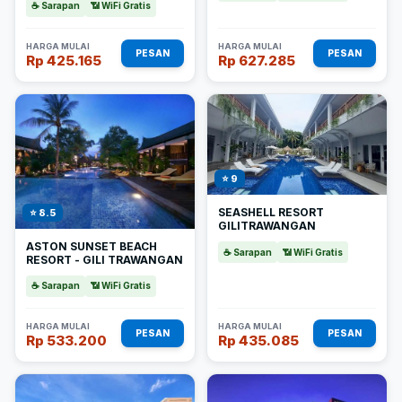
☕ Sarapan
📶 WiFi Gratis
HARGA MULAI
HARGA MULAI
PESAN
PESAN
Rp 425.165
Rp 627.285
⭐ 9
SEASHELL RESORT
⭐ 8.5
GILITRAWANGAN
ASTON SUNSET BEACH
☕ Sarapan
📶 WiFi Gratis
RESORT - GILI TRAWANGAN
☕ Sarapan
📶 WiFi Gratis
HARGA MULAI
HARGA MULAI
PESAN
PESAN
Rp 533.200
Rp 435.085