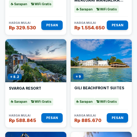
MERUJANI MANDALIKA
☕ Sarapan
📶 WiFi Gratis
BEACH RESORT
☕ Sarapan
📶 WiFi Gratis
HARGA MULAI
HARGA MULAI
PESAN
PESAN
Rp 329.530
Rp 1.554.650
⭐ 9
⭐ 8.2
GILI BEACHFRONT SUITES
SVARGA RESORT
☕ Sarapan
📶 WiFi Gratis
☕ Sarapan
📶 WiFi Gratis
HARGA MULAI
HARGA MULAI
PESAN
PESAN
Rp 588.845
Rp 885.670