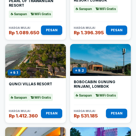
RESORT LOMBOK
PEARL OF TRAWANGAN
RESORT
☕ Sarapan
📶 WiFi Gratis
☕ Sarapan
📶 WiFi Gratis
HARGA MULAI
HARGA MULAI
PESAN
PESAN
Rp 1.089.650
Rp 1.396.395
⭐ 9.2
⭐ 9.1
BOBOCABIN GUNUNG
QUNCI VILLAS RESORT
RINJANI, LOMBOK
☕ Sarapan
📶 WiFi Gratis
☕ Sarapan
📶 WiFi Gratis
HARGA MULAI
HARGA MULAI
PESAN
PESAN
Rp 1.412.360
Rp 531.185