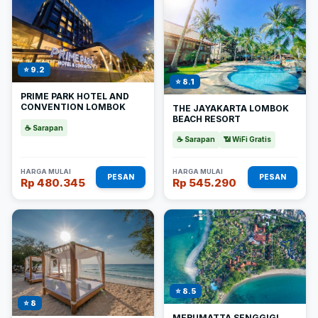
⭐ 9.2
⭐ 8.1
PRIME PARK HOTEL AND
CONVENTION LOMBOK
THE JAYAKARTA LOMBOK
BEACH RESORT
☕ Sarapan
☕ Sarapan
📶 WiFi Gratis
HARGA MULAI
HARGA MULAI
PESAN
PESAN
Rp 480.345
Rp 545.290
⭐ 8.5
⭐ 8
MERUMATTA SENGGIGI