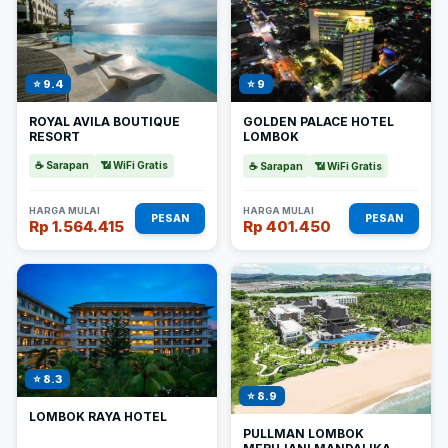
⭐ 9.4
⭐ 9
ROYAL AVILA BOUTIQUE
GOLDEN PALACE HOTEL
RESORT
LOMBOK
☕ Sarapan
📶 WiFi Gratis
☕ Sarapan
📶 WiFi Gratis
HARGA MULAI
HARGA MULAI
PESAN
PESAN
Rp 1.564.415
Rp 401.450
⭐ 8.3
⭐ 8.9
LOMBOK RAYA HOTEL
PULLMAN LOMBOK