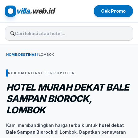
villa
.web.id
Cek Promo
🔍
HOME
/
DESTINASI
/
LOMBOK
REKOMENDASI TERPOPULER
HOTEL MURAH DEKAT BALE
SAMPAN BIOROCK,
LOMBOK
Kami membandingkan harga terbaik untuk
hotel dekat
Bale Sampan Biorock
di Lombok. Dapatkan penawaran