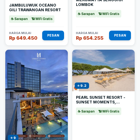
LOMBOK
JAMBULUWUK OCEANO
GILI TRAWANGAN RESORT
☕ Sarapan
📶 WiFi Gratis
☕ Sarapan
📶 WiFi Gratis
HARGA MULAI
HARGA MULAI
PESAN
PESAN
Rp 649.450
Rp 654.255
⭐ 9.2
PEARL SUNSET RESORT -
SUNSET MOMENTS,
ADULTS ONLY
☕ Sarapan
📶 WiFi Gratis
⭐ 9