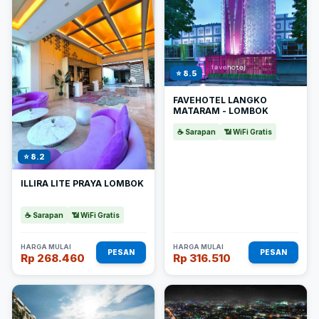
⭐ 8.5
FAVEHOTEL LANGKO
MATARAM - LOMBOK
☕ Sarapan
📶 WiFi Gratis
⭐ 8.2
ILLIRA LITE PRAYA LOMBOK
☕ Sarapan
📶 WiFi Gratis
HARGA MULAI
HARGA MULAI
PESAN
PESAN
Rp 268.460
Rp 316.510