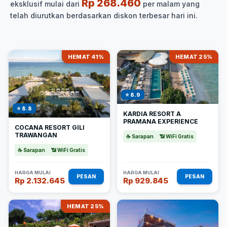
Rp 268.460
eksklusif mulai dari
per malam yang
telah diurutkan berdasarkan diskon terbesar hari ini.
HEMAT 41%
HEMAT 25%
⭐ 8.9
⭐ 8.8
KARDIA RESORT A
PRAMANA EXPERIENCE
COCANA RESORT GILI
TRAWANGAN
☕ Sarapan
📶 WiFi Gratis
☕ Sarapan
📶 WiFi Gratis
HARGA MULAI
HARGA MULAI
PESAN
PESAN
Rp 2.132.645
Rp 929.845
HEMAT 25%