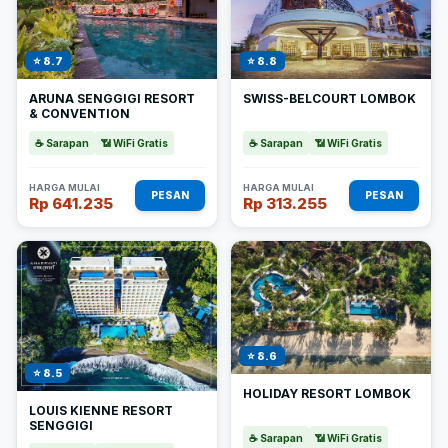
⭐ 8.7
⭐ 8.8
ARUNA SENGGIGI RESORT
SWISS-BELCOURT LOMBOK
& CONVENTION
☕ Sarapan
📶 WiFi Gratis
☕ Sarapan
📶 WiFi Gratis
HARGA MULAI
HARGA MULAI
PESAN
PESAN
Rp 641.235
Rp 313.255
⭐ 8.6
⭐ 8.5
HOLIDAY RESORT LOMBOK
LOUIS KIENNE RESORT
SENGGIGI
☕ Sarapan
📶 WiFi Gratis