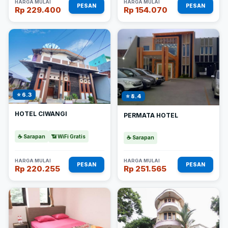
HARGA MULAI
HARGA MULAI
PESAN
PESAN
Rp 229.400
Rp 154.070
⭐ 6.3
⭐ 8.4
HOTEL CIWANGI
PERMATA HOTEL
☕ Sarapan
📶 WiFi Gratis
☕ Sarapan
HARGA MULAI
HARGA MULAI
PESAN
PESAN
Rp 220.255
Rp 251.565