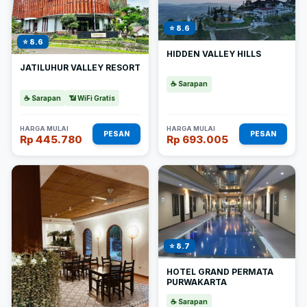
⭐ 8.6
⭐ 8.6
HIDDEN VALLEY HILLS
JATILUHUR VALLEY RESORT
☕ Sarapan
☕ Sarapan
📶 WiFi Gratis
HARGA MULAI
HARGA MULAI
PESAN
PESAN
Rp 445.780
Rp 693.005
⭐ 8.7
HOTEL GRAND PERMATA
PURWAKARTA
☕ Sarapan