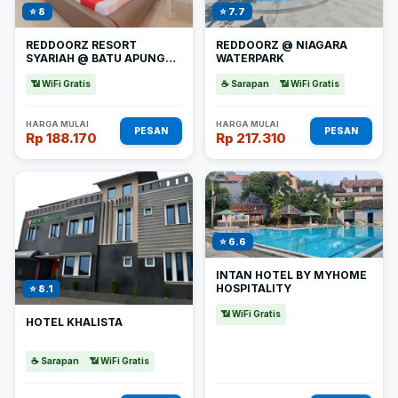
⭐ 8
⭐ 7.7
REDDOORZ RESORT
REDDOORZ @ NIAGARA
SYARIAH @ BATU APUNG
WATERPARK
PURWAKARTA
📶 WiFi Gratis
☕ Sarapan
📶 WiFi Gratis
HARGA MULAI
HARGA MULAI
PESAN
PESAN
Rp 188.170
Rp 217.310
⭐ 6.6
INTAN HOTEL BY MYHOME
HOSPITALITY
⭐ 8.1
📶 WiFi Gratis
HOTEL KHALISTA
☕ Sarapan
📶 WiFi Gratis