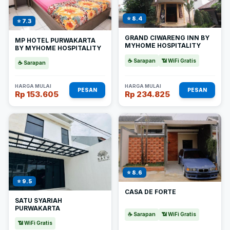
⭐ 8.4
⭐ 7.3
GRAND CIWARENG INN BY
MP HOTEL PURWAKARTA
MYHOME HOSPITALITY
BY MYHOME HOSPITALITY
☕ Sarapan
📶 WiFi Gratis
☕ Sarapan
HARGA MULAI
HARGA MULAI
PESAN
PESAN
Rp 153.605
Rp 234.825
⭐ 8.6
⭐ 9.5
CASA DE FORTE
SATU SYARIAH
PURWAKARTA
☕ Sarapan
📶 WiFi Gratis
📶 WiFi Gratis