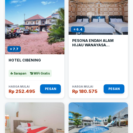
⭐ 6.4
PESONA ENDAH ALAM
HIJAU WANAYASA
⭐ 7.7
REDPARTNER
HOTEL CIBENING
☕ Sarapan
📶 WiFi Gratis
HARGA MULAI
HARGA MULAI
PESAN
PESAN
Rp 252.495
Rp 180.575