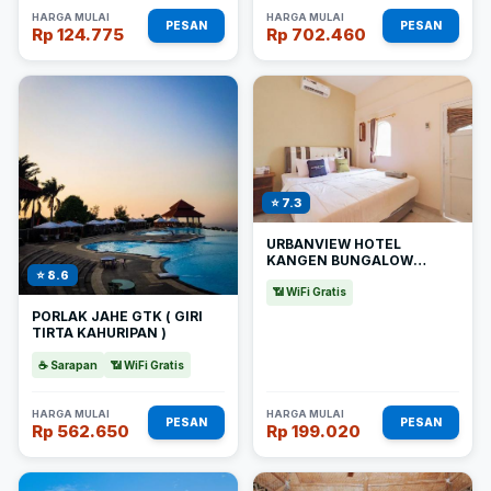
HARGA MULAI
HARGA MULAI
PESAN
PESAN
Rp 124.775
Rp 702.460
⭐ 7.3
URBANVIEW HOTEL
KANGEN BUNGALOW
⭐ 8.6
PURWAKARTA BY
REDDOORZ
📶 WiFi Gratis
PORLAK JAHE GTK ( GIRI
TIRTA KAHURIPAN )
☕ Sarapan
📶 WiFi Gratis
HARGA MULAI
HARGA MULAI
PESAN
PESAN
Rp 562.650
Rp 199.020