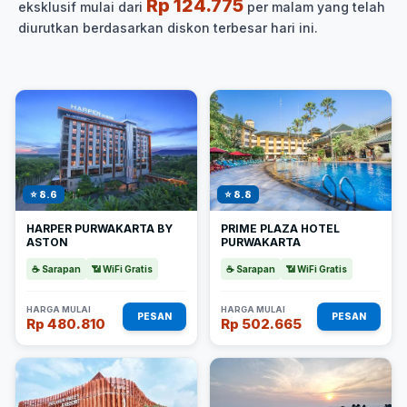
Rp 124.775
eksklusif mulai dari
per malam yang telah
diurutkan berdasarkan diskon terbesar hari ini.
⭐ 8.6
⭐ 8.8
HARPER PURWAKARTA BY
PRIME PLAZA HOTEL
ASTON
PURWAKARTA
☕ Sarapan
📶 WiFi Gratis
☕ Sarapan
📶 WiFi Gratis
HARGA MULAI
HARGA MULAI
PESAN
PESAN
Rp 480.810
Rp 502.665