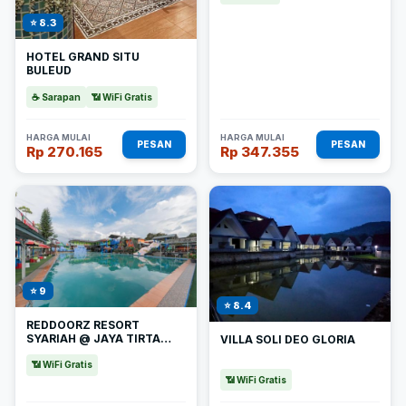
⭐ 8.3
HOTEL GRAND SITU
BULEUD
☕ Sarapan
📶 WiFi Gratis
HARGA MULAI
HARGA MULAI
PESAN
PESAN
Rp 270.165
Rp 347.355
⭐ 9
⭐ 8.4
REDDOORZ RESORT
SYARIAH @ JAYA TIRTA
VILLA SOLI DEO GLORIA
ABADI
📶 WiFi Gratis
📶 WiFi Gratis