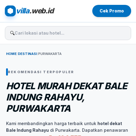
villa
.web.id
Cek Promo
🔍
HOME
/
DESTINASI
/
PURWAKARTA
REKOMENDASI TERPOPULER
HOTEL MURAH DEKAT BALE
INDUNG RAHAYU,
PURWAKARTA
Kami membandingkan harga terbaik untuk
hotel dekat
Bale Indung Rahayu
di Purwakarta. Dapatkan penawaran