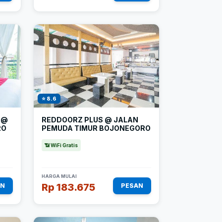
⭐ 8.6
 @
REDDOORZ PLUS @ JALAN
RO
PEMUDA TIMUR BOJONEGORO
📶 WiFi Gratis
HARGA MULAI
Rp 183.675
AN
PESAN