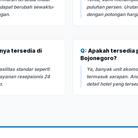
i dapat berubah sewaktu-
puluhan persen. Urutan
ngan.
dengan potongan harga 
nya tersedia di
Q:
Apakah tersedia pi
Bojonegoro?
litas standar seperti
Ya, banyak unit akom
layanan resepsionis 24
termasuk sarapan. And
p.
detail hotel yang terse