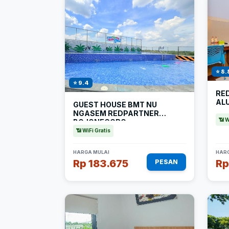
⭐ 8.
⭐ 9.4
RE
AL
GUEST HOUSE BMT NU
NGASEM REDPARTNER
📶 W
BOJONEGORO
📶 WiFi Gratis
HARGA MULAI
HARG
Rp 183.675
Rp
PESAN