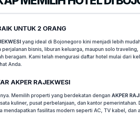
AP MEMILIH HOTEL DI BO
AIK UNTUK 2 ORANG
AJEKWESI
yang ideal di Bojonegoro kini menjadi lebih muda
 perjalanan bisnis, liburan keluarga, maupun solo travelin
lah beragam. Kami telah mengurasi daftar hotel mulai dari k
hat Anda.
ITAR AKPER RAJEKWESI
lanya. Memilih properti yang berdekatan dengan
AKPER RA
wisata kuliner, pusat perbelanjaan, dan kantor pemerintaha
sa mendapatkan fasilitas modern seperti AC, TV kabel, dan 