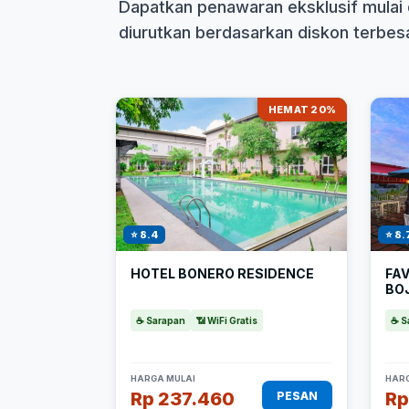
Dapatkan penawaran eksklusif mulai 
diurutkan berdasarkan diskon terbesar
HEMAT 20%
⭐ 8.4
⭐ 8.
HOTEL BONERO RESIDENCE
FA
BO
☕ Sarapan
📶 WiFi Gratis
☕ S
HARGA MULAI
HARG
Rp 237.460
Rp
PESAN