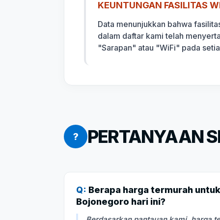
KEUNTUNGAN FASILITAS WI
Data menunjukkan bahwa fasilita
dalam daftar kami telah menyert
"Sarapan" atau "WiFi" pada seti
PERTANYAAN SE
?
Q:
Berapa harga termurah untuk 
Bojonegoro hari ini?
Berdasarkan pantauan kami, harga te