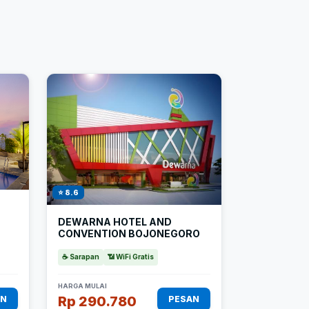
⭐ 8.6
DEWARNA HOTEL AND
CONVENTION BOJONEGORO
☕ Sarapan
📶 WiFi Gratis
HARGA MULAI
Rp 290.780
AN
PESAN