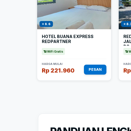
⭐ 8.6
⭐ 8.
HOTEL BUANA EXPRESS
RE
REDPARTNER
JA
BO
📶 WiFi Gratis
📶 W
HARGA MULAI
HARG
Rp 221.960
Rp
PESAN