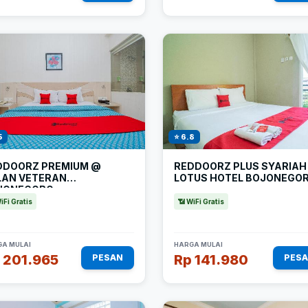
5
⭐ 6.8
DDOORZ PREMIUM @
REDDOORZ PLUS SYARIAH
LAN VETERAN
LOTUS HOTEL BOJONEGO
JONEGORO
iFi Gratis
📶 WiFi Gratis
A MULAI
HARGA MULAI
 201.965
Rp 141.980
PESAN
PES