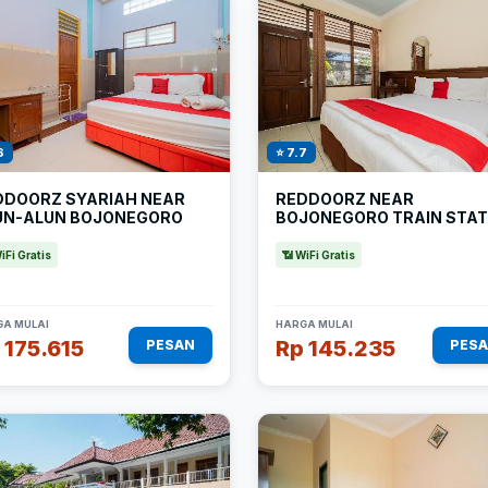
8
⭐ 7.7
DDOORZ SYARIAH NEAR
REDDOORZ NEAR
UN-ALUN BOJONEGORO
BOJONEGORO TRAIN STAT
iFi Gratis
📶 WiFi Gratis
A MULAI
HARGA MULAI
 175.615
Rp 145.235
PESAN
PES