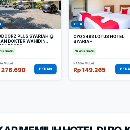
3
⭐ 5.4
DDOORZ PLUS SYARIAH @
OYO 2493 LOTUS HOTEL
LAN DOKTER WAHIDIN
SYARIAH
JONEGORO
iFi Gratis
📶 WiFi Gratis
A MULAI
HARGA MULAI
 278.690
Rp 149.265
PESAN
PES