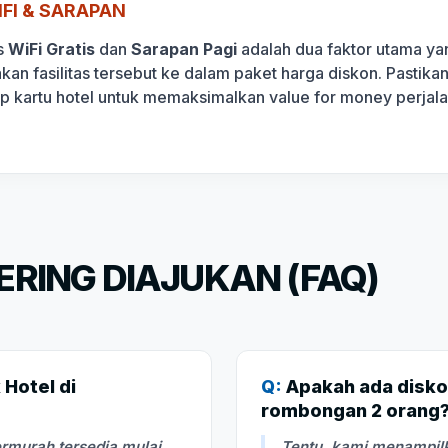
FI & SARAPAN
s
WiFi Gratis
dan
Sarapan Pagi
adalah dua faktor utama yan
akan fasilitas tersebut ke dalam paket harga diskon. Pasti
ap kartu hotel untuk memaksimalkan value for money perjal
RING DIAJUKAN (FAQ)
Hotel di
Q:
Apakah ada disko
rombongan 2 orang
rmurah tersedia mulai
Tentu, kami menampilk