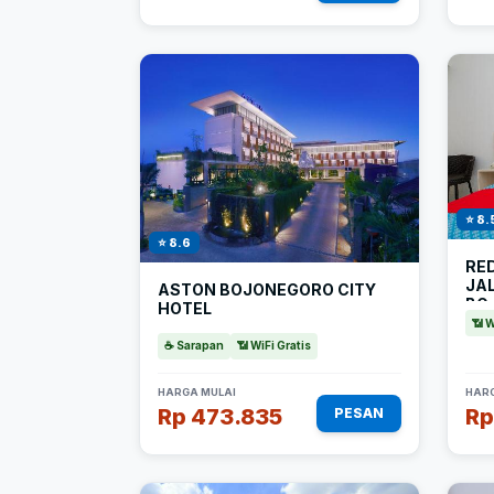
⭐ 8.
⭐ 8.6
RE
JA
ASTON BOJONEGORO CITY
BO
HOTEL
📶 W
☕ Sarapan
📶 WiFi Gratis
HARGA MULAI
HARG
Rp 473.835
Rp
PESAN