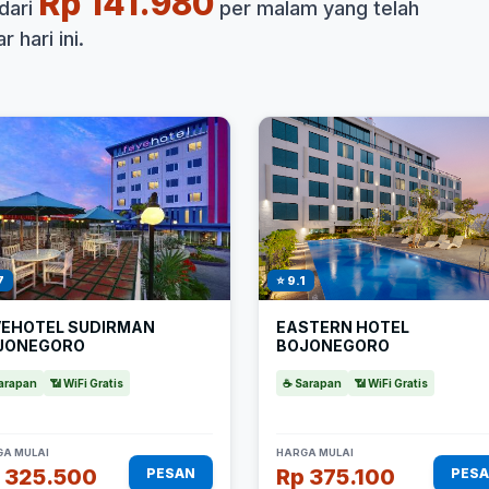
Rp 141.980
dari
per malam yang telah
 hari ini.
7
⭐ 9.1
VEHOTEL SUDIRMAN
EASTERN HOTEL
JONEGORO
BOJONEGORO
arapan
📶 WiFi Gratis
☕ Sarapan
📶 WiFi Gratis
A MULAI
HARGA MULAI
 325.500
Rp 375.100
PESAN
PES