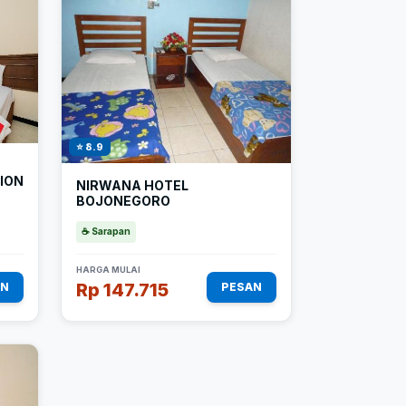
⭐ 8.9
ION
NIRWANA HOTEL
BOJONEGORO
☕ Sarapan
HARGA MULAI
Rp 147.715
AN
PESAN