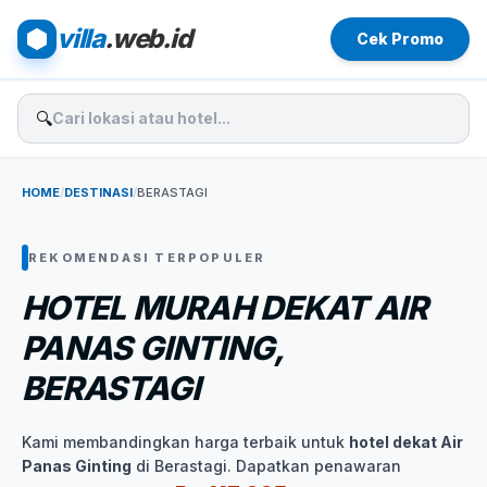
villa
.web.id
Cek Promo
🔍
HOME
/
DESTINASI
/
BERASTAGI
REKOMENDASI TERPOPULER
HOTEL MURAH DEKAT AIR
PANAS GINTING,
BERASTAGI
Kami membandingkan harga terbaik untuk
hotel dekat Air
Panas Ginting
di Berastagi. Dapatkan penawaran