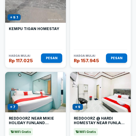
⭐ 9.1
KEMPU TIGAN HOMESTAY
HARGA MULAI
HARGA MULAI
PESAN
PESAN
Rp 117.025
Rp 157.945
⭐ 7
⭐ 9
REDDOORZ NEAR MIKIE
REDDOORZ @ HARDI
HOLIDAY FUNLAND
HOMESTAY NEAR FUNLAND
BERASTAGI
BERASTAGI
📶 WiFi Gratis
📶 WiFi Gratis