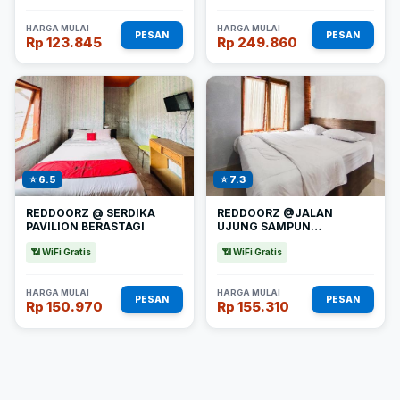
HARGA MULAI
HARGA MULAI
PESAN
PESAN
Rp 123.845
Rp 249.860
⭐ 6.5
⭐ 7.3
REDDOORZ @ SERDIKA
REDDOORZ @JALAN
PAVILION BERASTAGI
UJUNG SAMPUN
BERASTAGI
📶 WiFi Gratis
📶 WiFi Gratis
HARGA MULAI
HARGA MULAI
PESAN
PESAN
Rp 150.970
Rp 155.310