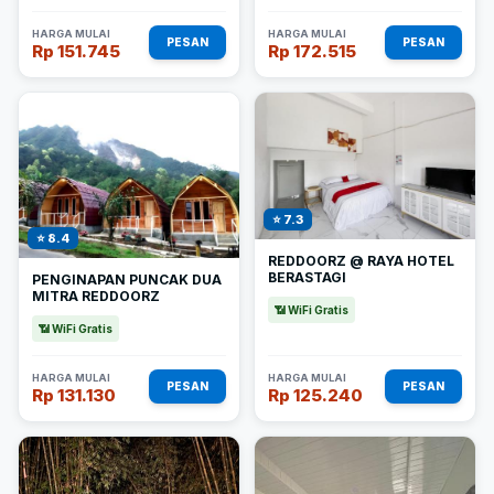
HARGA MULAI
HARGA MULAI
PESAN
PESAN
Rp 151.745
Rp 172.515
⭐ 7.3
⭐ 8.4
REDDOORZ @ RAYA HOTEL
BERASTAGI
PENGINAPAN PUNCAK DUA
MITRA REDDOORZ
📶 WiFi Gratis
📶 WiFi Gratis
HARGA MULAI
HARGA MULAI
PESAN
PESAN
Rp 131.130
Rp 125.240