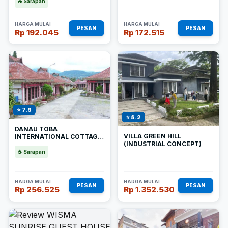
☕ Sarapan
HARGA MULAI
HARGA MULAI
PESAN
PESAN
Rp 192.045
Rp 172.515
⭐ 7.6
⭐ 8.2
DANAU TOBA
VILLA GREEN HILL
INTERNATIONAL COTTAGE
(INDUSTRIAL CONCEPT)
BERASTAGI
☕ Sarapan
HARGA MULAI
HARGA MULAI
PESAN
PESAN
Rp 256.525
Rp 1.352.530