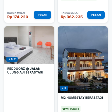
HARGA MULAI
HARGA MULAI
PESAN
PESAN
Rp 174.220
Rp 362.235
⭐ 8.7
REDDOORZ @ JALAN
UJUNG AJI BERASTAGI
⭐ 9
M2 HOMESTAY BERASTAGI
📶 WiFi Gratis