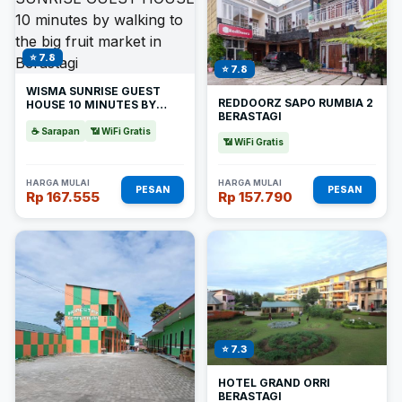
⭐ 7.8
⭐ 7.8
WISMA SUNRISE GUEST
REDDOORZ SAPO RUMBIA 2
HOUSE 10 MINUTES BY
BERASTAGI
WALKING TO THE BIG FRUIT
MARKET IN BERASTAGI
☕ Sarapan
📶 WiFi Gratis
📶 WiFi Gratis
HARGA MULAI
HARGA MULAI
PESAN
PESAN
Rp 167.555
Rp 157.790
⭐ 7.3
HOTEL GRAND ORRI
BERASTAGI