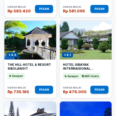
HARGA MULAI
HARGA MULAI
PESAN
PESAN
Rp 583.420
Rp 581.095
⭐ 8.5
⭐ 8.1
THE HILL HOTEL & RESORT
HOTEL SIBAYAK
SIBOLANGIT
INTERNASIONAL
BERASTAGI
☕ Sarapan
☕ Sarapan
📶 WiFi Gratis
HARGA MULAI
HARGA MULAI
PESAN
PESAN
Rp 735.165
Rp 476.005