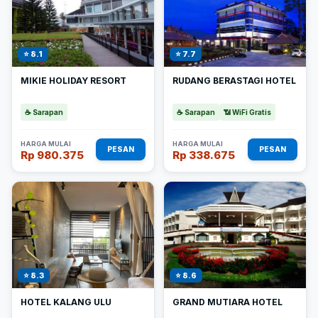
⭐ 8.1
⭐ 7.7
MIKIE HOLIDAY RESORT
RUDANG BERASTAGI HOTEL
☕ Sarapan
☕ Sarapan
📶 WiFi Gratis
HARGA MULAI
HARGA MULAI
PESAN
PESAN
Rp 980.375
Rp 338.675
⭐ 8.3
⭐ 8.6
HOTEL KALANG ULU
GRAND MUTIARA HOTEL