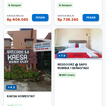
☕ Sarapan
☕ Sarapan
HARGA MULAI
HARGA MULAI
PESAN
PESAN
Rp 406.565
Rp 738.265
⭐ 7.9
REDDOORZ @ SAPO
RUMBIA 1 BERASTAGI
📶 WiFi Gratis
⭐ 9.2
KAESA HOMESTAY