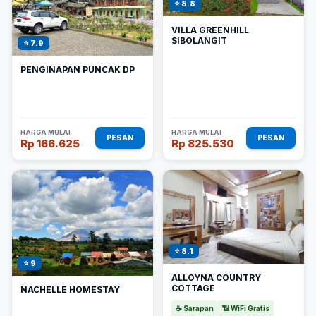
⭐ 8.8
VILLA GREENHILL
SIBOLANGIT
⭐ 7.9
PENGINAPAN PUNCAK DP
HARGA MULAI
HARGA MULAI
PESAN
PESAN
Rp 166.625
Rp 825.530
⭐ 8.1
⭐ 9
ALLOYNA COUNTRY
COTTAGE
NACHELLE HOMESTAY
☕ Sarapan
📶 WiFi Gratis