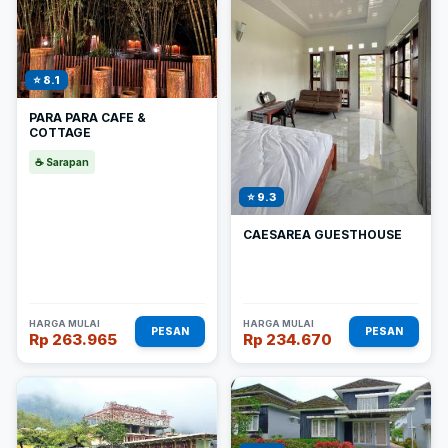
⭐ 8.1
PARA PARA CAFE &
COTTAGE
☕ Sarapan
⭐ 9.3
CAESAREA GUESTHOUSE
HARGA MULAI
HARGA MULAI
PESAN
PESAN
Rp 263.965
Rp 234.670