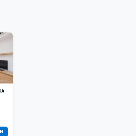
DA
AN