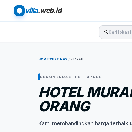
villa
.web.id
🔍
HOME
/
DESTINASI
/
BUARAN
REKOMENDASI TERPOPULER
HOTEL MURAH
ORANG
Kami membandingkan harga terbaik 