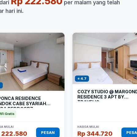
Rp 222.580
dari
per malam yang telah
 hari ini.
⭐ 4.7
1
COZY STUDIO @ MARGON
RESIDENCE 3 APT BY
PONCA RESIDENCE
TRAVELIO
NDOK CABE SYARIAH
TRA REDDOORZ
iFi Gratis
A MULAI
HARGA MULAI
 222.580
Rp 344.720
PESAN
PES