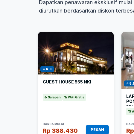
Dapatkan penawaran eksklusif mulai 
diurutkan berdasarkan diskon terbesar
⭐ 8.9
GUEST HOUSE 555 NKI
⭐ 9.
LA
☕ Sarapan
📶 WiFi Gratis
PO
MI
📶 W
HARGA MULAI
HARG
Rp 388.430
Rp
PESAN