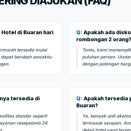
RING DIAJUKAN (FAQ)
Hotel di Buaran hari
Q:
Apakah ada disko
rombongan 2 orang
rmurah tersedia mulai
Tentu, kami menampilk
i dapat berubah sewaktu-
puluhan persen. Urutan
ngan.
dengan potongan harga 
nya tersedia di
Q:
Apakah tersedia pi
Buaran?
litas standar seperti
Ya, banyak unit akom
layanan resepsionis 24
termasuk sarapan. And
p.
detail hotel yang terse