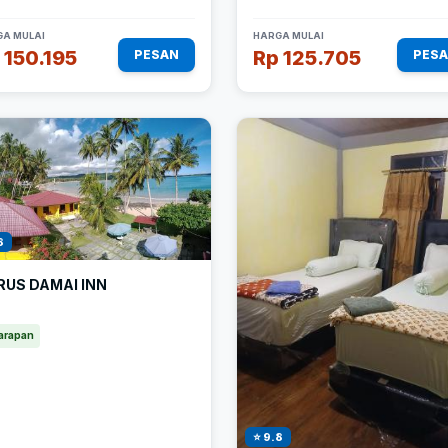
A MULAI
HARGA MULAI
 150.195
Rp 125.705
PESAN
PES
8
RUS DAMAI INN
arapan
⭐ 9.8