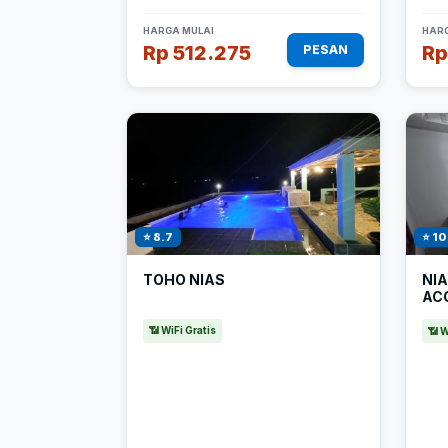
HARGA MULAI
HARG
Rp 512.275
Rp
PESAN
⭐ 8.7
⭐ 10
TOHO NIAS
NI
AC
📶 WiFi Gratis
📶 W