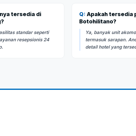
nya tersedia di
Q:
Apakah tersedia pi
g?
Botohilitano?
litas standar seperti
Ya, banyak unit akom
layanan resepsionis 24
termasuk sarapan. And
p.
detail hotel yang terse