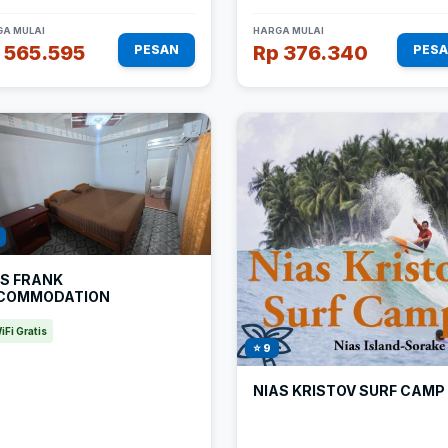
A MULAI
HARGA MULAI
 565.595
Rp 376.340
PESAN
PES
AS FRANK
COMMODATION
iFi Gratis
⭐ 9
NIAS KRISTOV SURF CAMP