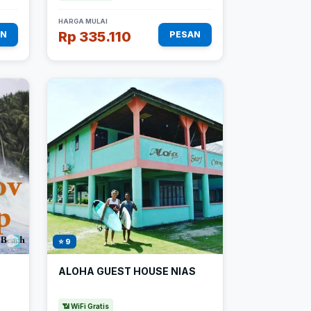
HARGA MULAI
Rp 335.110
AN
PESAN
⭐ 9
ALOHA GUEST HOUSE NIAS
📶 WiFi Gratis