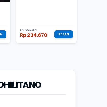
HARGA MULAI
Rp 234.670
AN
PESAN
OHILITANO