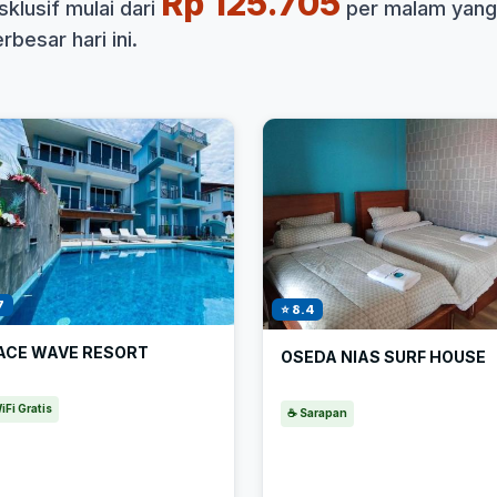
Rp 125.705
klusif mulai dari
per malam yang
besar hari ini.
7
⭐ 8.4
ACE WAVE RESORT
OSEDA NIAS SURF HOUSE
iFi Gratis
☕ Sarapan