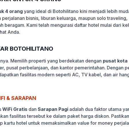
uk 4 orang
yang ideal di Botohilitano kini menjadi lebih m
 perjalanan bisnis, liburan keluarga, maupun solo travelin
lah beragam. Kami telah mengurasi daftar hotel mulai dari k
hat Anda.
ITAR BOTOHILITANO
lanya. Memilih properti yang berdekatan dengan
pusat kota
ner, pusat perbelanjaan, dan kantor pemerintahan. Dengan p
apatkan fasilitas modern seperti AC, TV kabel, dan air ha
FI & SARAPAN
s
WiFi Gratis
dan
Sarapan Pagi
adalah dua faktor utama yan
akan fasilitas tersebut ke dalam paket harga diskon. Pasti
p kartu hotel untuk memaksimalkan value for money perjala