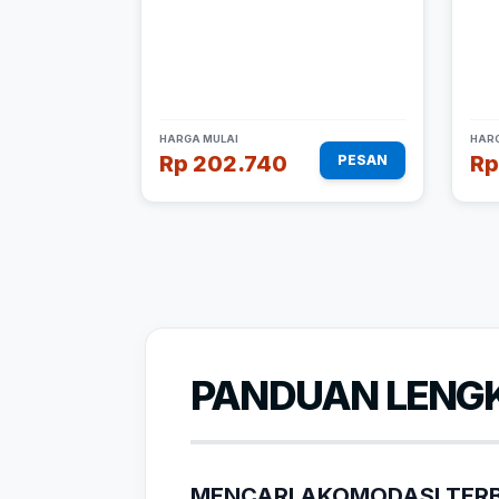
HARGA MULAI
HARG
Rp 202.740
Rp
PESAN
PANDUAN LENGK
MENCARI AKOMODASI TERB