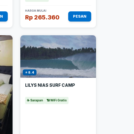
HARGA MULAI
Rp 265.360
AN
PESAN
⭐ 8.4
LILYS NIAS SURF CAMP
☕ Sarapan
📶 WiFi Gratis