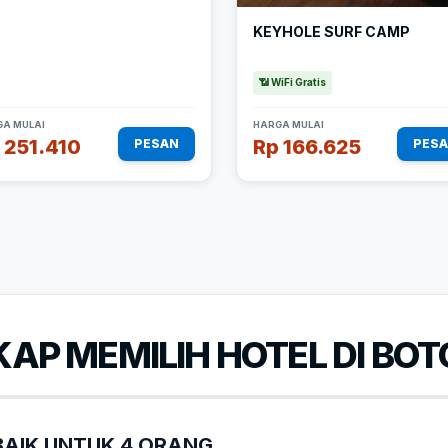
KEYHOLE SURF CAMP
📶 WiFi Gratis
A MULAI
HARGA MULAI
 251.410
Rp 166.625
PESAN
PES
AP MEMILIH HOTEL DI BOT
AIK UNTUK 4 ORANG