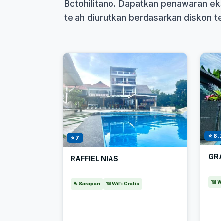
Botohilitano. Dapatkan penawaran eks
telah diurutkan berdasarkan diskon ter
⭐ 8.
⭐ 7
GR
RAFFIEL NIAS
📶 W
☕ Sarapan
📶 WiFi Gratis