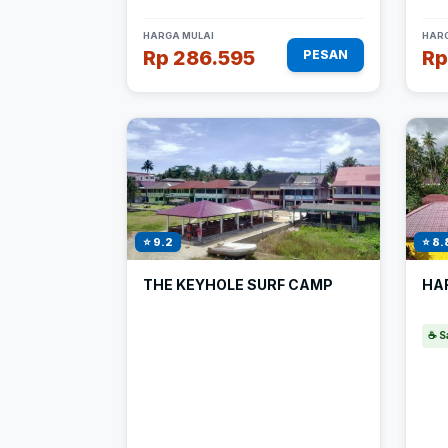
HARGA MULAI
HARG
Rp 286.595
Rp
PESAN
⭐ 9.2
⭐ 8.
THE KEYHOLE SURF CAMP
HA
☕ S