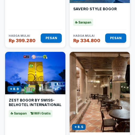
SAVERO STYLE BOGOR
☕ Sarapan
HARGA MULAI
HARGA MULAI
PESAN
PESAN
Rp 399.280
Rp 334.800
⭐ 8.9
ZEST BOGOR BY SWISS-
BELHOTEL INTERNATIONAL
☕ Sarapan
📶 WiFi Gratis
⭐ 8.5