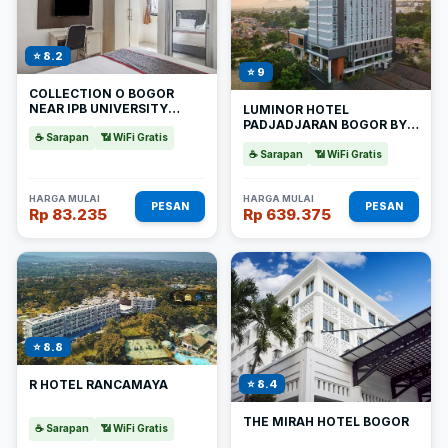
⭐ 8.2
⭐ 9
COLLECTION O BOGOR
NEAR IPB UNIVERSITY
LUMINOR HOTEL
FORMERLY YASMIN
PADJADJARAN BOGOR BY
☕ Sarapan
📶 WiFi Gratis
WH
☕ Sarapan
📶 WiFi Gratis
HARGA MULAI
HARGA MULAI
PESAN
PESAN
Rp 83.235
Rp 639.375
⭐ 8.8
R HOTEL RANCAMAYA
⭐ 8.4
THE MIRAH HOTEL BOGOR
☕ Sarapan
📶 WiFi Gratis