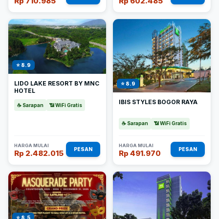
Rp 710.985
Rp 602.485
⭐ 8.9
LIDO LAKE RESORT BY MNC
⭐ 8.9
HOTEL
IBIS STYLES BOGOR RAYA
☕ Sarapan
📶 WiFi Gratis
☕ Sarapan
📶 WiFi Gratis
HARGA MULAI
HARGA MULAI
PESAN
PESAN
Rp 2.482.015
Rp 491.970
⭐ 8.5