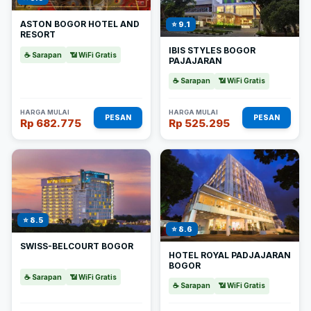
ASTON BOGOR HOTEL AND
⭐ 9.1
RESORT
IBIS STYLES BOGOR
☕ Sarapan
📶 WiFi Gratis
PAJAJARAN
☕ Sarapan
📶 WiFi Gratis
HARGA MULAI
HARGA MULAI
PESAN
PESAN
Rp 682.775
Rp 525.295
⭐ 8.5
⭐ 8.6
SWISS-BELCOURT BOGOR
HOTEL ROYAL PADJAJARAN
BOGOR
☕ Sarapan
📶 WiFi Gratis
☕ Sarapan
📶 WiFi Gratis