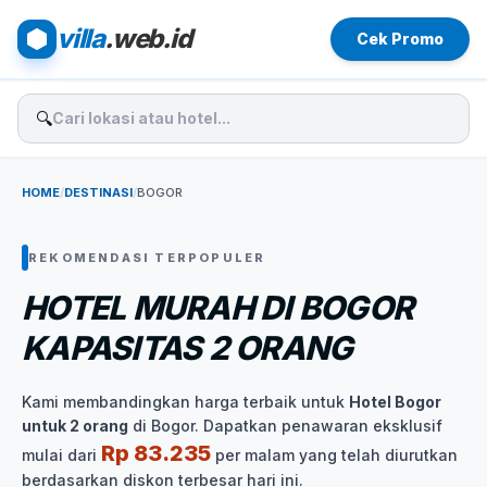
villa
.web.id
Cek Promo
🔍
HOME
/
DESTINASI
/
BOGOR
REKOMENDASI TERPOPULER
HOTEL MURAH DI BOGOR
KAPASITAS 2 ORANG
Kami membandingkan harga terbaik untuk
Hotel Bogor
untuk 2 orang
di Bogor. Dapatkan penawaran eksklusif
Rp 83.235
mulai dari
per malam yang telah diurutkan
berdasarkan diskon terbesar hari ini.