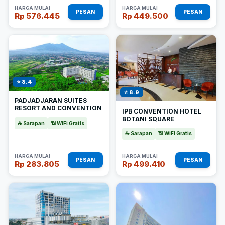
HARGA MULAI
HARGA MULAI
PESAN
PESAN
Rp 576.445
Rp 449.500
⭐ 8.4
⭐ 8.9
PADJADJARAN SUITES
RESORT AND CONVENTION
IPB CONVENTION HOTEL
BOTANI SQUARE
☕ Sarapan
📶 WiFi Gratis
☕ Sarapan
📶 WiFi Gratis
HARGA MULAI
HARGA MULAI
PESAN
PESAN
Rp 283.805
Rp 499.410