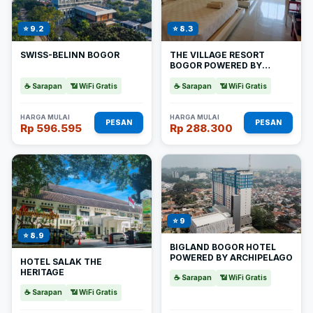
⭐ 9.2
⭐ 8.3
SWISS-BELINN BOGOR
THE VILLAGE RESORT
BOGOR POWERED BY
ARCHIPELAGO
☕ Sarapan
📶 WiFi Gratis
☕ Sarapan
📶 WiFi Gratis
HARGA MULAI
HARGA MULAI
PESAN
PESAN
Rp 596.595
Rp 288.300
⭐ 9
⭐ 8.9
BIGLAND BOGOR HOTEL
POWERED BY ARCHIPELAGO
HOTEL SALAK THE
HERITAGE
☕ Sarapan
📶 WiFi Gratis
☕ Sarapan
📶 WiFi Gratis