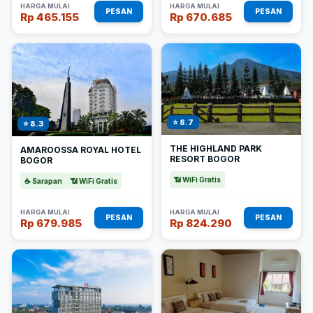
HARGA MULAI
HARGA MULAI
PESAN
PESAN
Rp 465.155
Rp 670.685
⭐ 8.7
⭐ 8.3
THE HIGHLAND PARK
AMAROOSSA ROYAL HOTEL
RESORT BOGOR
BOGOR
📶 WiFi Gratis
☕ Sarapan
📶 WiFi Gratis
HARGA MULAI
HARGA MULAI
PESAN
PESAN
Rp 679.985
Rp 824.290