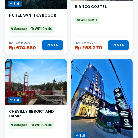
⭐ 8.6
BIANCO COSTEL
HOTEL SANTIKA BOGOR
📶 WiFi Gratis
☕ Sarapan
📶 WiFi Gratis
HARGA MULAI
HARGA MULAI
PESAN
PESAN
Rp 674.560
Rp 253.270
⭐ 8.5
CHEVILLY RESORT AND
CAMP
☕ Sarapan
📶 WiFi Gratis
⭐ 8.8