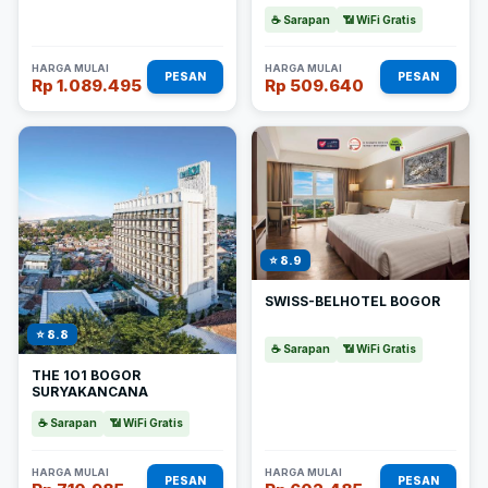
☕ Sarapan
📶 WiFi Gratis
HARGA MULAI
HARGA MULAI
PESAN
PESAN
Rp 1.089.495
Rp 509.640
⭐ 8.9
SWISS-BELHOTEL BOGOR
⭐ 8.8
☕ Sarapan
📶 WiFi Gratis
THE 1O1 BOGOR
SURYAKANCANA
☕ Sarapan
📶 WiFi Gratis
HARGA MULAI
HARGA MULAI
PESAN
PESAN