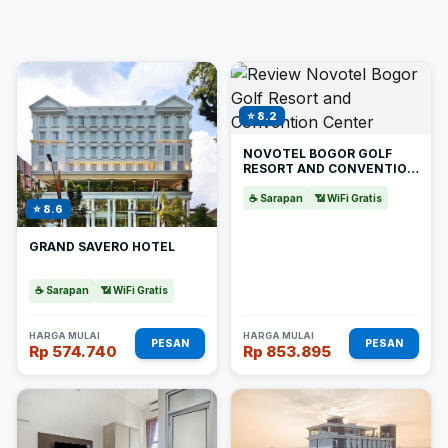
⭐ 8.2
NOVOTEL BOGOR GOLF
RESORT AND CONVENTION
CENTER
☕ Sarapan
📶 WiFi Gratis
⭐ 8.6
GRAND SAVERO HOTEL
☕ Sarapan
📶 WiFi Gratis
HARGA MULAI
HARGA MULAI
PESAN
PESAN
Rp 574.740
Rp 853.895