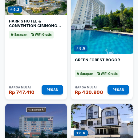
⭐ 9.2
HARRIS HOTEL &
CONVENTION CIBINONG
CITY MALL BOGOR
☕ Sarapan
📶 WiFi Gratis
⭐ 8.5
GREEN FOREST BOGOR
☕ Sarapan
📶 WiFi Gratis
HARGA MULAI
HARGA MULAI
PESAN
PESAN
Rp 747.410
Rp 430.900
⭐ 8.6