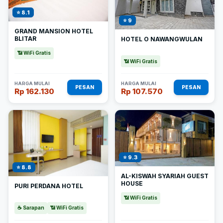
⭐ 8.1
⭐ 9
GRAND MANSION HOTEL
BLITAR
HOTEL O NAWANGWULAN
📶 WiFi Gratis
📶 WiFi Gratis
HARGA MULAI
HARGA MULAI
PESAN
PESAN
Rp 162.130
Rp 107.570
⭐ 9.3
⭐ 8.8
AL-KISWAH SYARIAH GUEST
HOUSE
PURI PERDANA HOTEL
📶 WiFi Gratis
☕ Sarapan
📶 WiFi Gratis