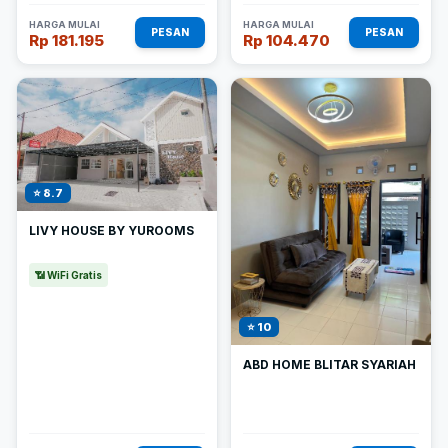
HARGA MULAI
HARGA MULAI
PESAN
PESAN
Rp 181.195
Rp 104.470
⭐ 8.7
LIVY HOUSE BY YUROOMS
📶 WiFi Gratis
⭐ 10
ABD HOME BLITAR SYARIAH