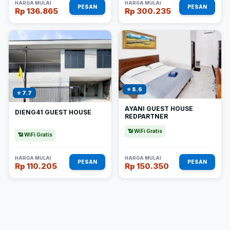
HARGA MULAI
HARGA MULAI
PESAN
PESAN
Rp 136.865
Rp 300.235
⭐ 8.6
⭐ 7.7
AYANI GUEST HOUSE
DIENG41 GUEST HOUSE
REDPARTNER
📶 WiFi Gratis
📶 WiFi Gratis
HARGA MULAI
HARGA MULAI
PESAN
PESAN
Rp 110.205
Rp 150.350