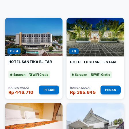
⭐ 9.4
⭐ 9
HOTEL SANTIKA BLITAR
HOTEL TUGU SRI LESTARI
☕ Sarapan
📶 WiFi Gratis
☕ Sarapan
📶 WiFi Gratis
HARGA MULAI
HARGA MULAI
PESAN
PESAN
Rp 446.710
Rp 365.645