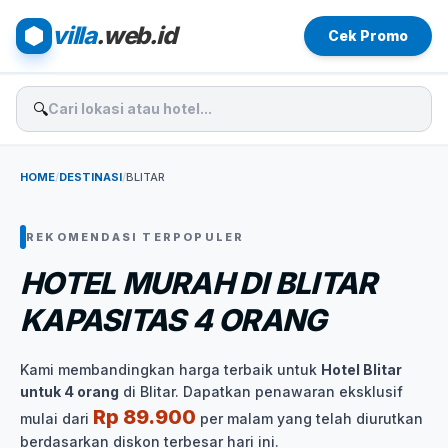
villa
.web.id
Cek Promo
🔍
HOME
/
DESTINASI
/
BLITAR
REKOMENDASI TERPOPULER
HOTEL MURAH DI BLITAR
KAPASITAS 4 ORANG
Kami membandingkan harga terbaik untuk
Hotel Blitar
untuk 4 orang
di Blitar. Dapatkan penawaran eksklusif
Rp 89.900
mulai dari
per malam yang telah diurutkan
berdasarkan diskon terbesar hari ini.