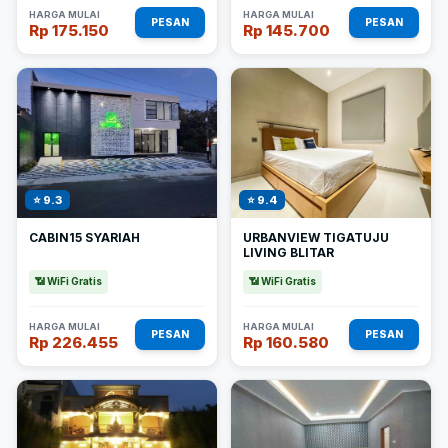
HARGA MULAI
HARGA MULAI
PESAN
PESAN
Rp 175.150
Rp 145.700
⭐ 9.3
⭐ 9.4
CABIN15 SYARIAH
URBANVIEW TIGATUJU
LIVING BLITAR
📶 WiFi Gratis
📶 WiFi Gratis
HARGA MULAI
HARGA MULAI
PESAN
PESAN
Rp 226.455
Rp 160.580