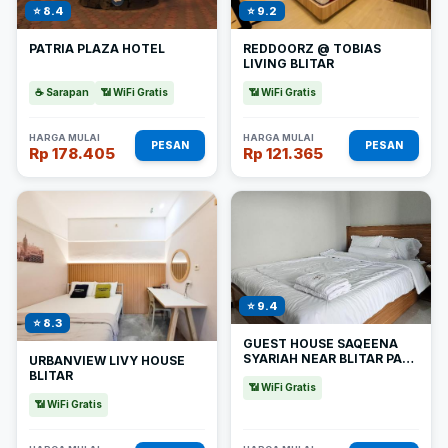
⭐ 8.4
⭐ 9.2
PATRIA PLAZA HOTEL
REDDOORZ @ TOBIAS
LIVING BLITAR
☕ Sarapan
📶 WiFi Gratis
📶 WiFi Gratis
HARGA MULAI
HARGA MULAI
PESAN
PESAN
Rp 178.405
Rp 121.365
⭐ 9.4
⭐ 8.3
GUEST HOUSE SAQEENA
SYARIAH NEAR BLITAR PARK
URBANVIEW LIVY HOUSE
REDPARTNER
BLITAR
📶 WiFi Gratis
📶 WiFi Gratis