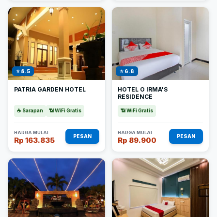
⭐ 8.5
⭐ 6.8
PATRIA GARDEN HOTEL
HOTEL O IRMA'S
RESIDENCE
☕ Sarapan
📶 WiFi Gratis
📶 WiFi Gratis
HARGA MULAI
HARGA MULAI
PESAN
PESAN
Rp 163.835
Rp 89.900