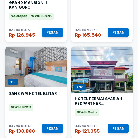
GRAND MANSION II
KANIGORO
☕ Sarapan
📶 WiFi Gratis
HARGA MULAI
HARGA MULAI
PESAN
PESAN
Rp 126.945
Rp 165.540
⭐ 9
⭐ 10
SANS WM HOTEL BLITAR
HOTEL PERMAI SYARIAH
REDPARTNER
📶 WiFi Gratis
SANANWETAN BLITAR
📶 WiFi Gratis
HARGA MULAI
HARGA MULAI
PESAN
PESAN
Rp 138.880
Rp 121.055