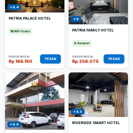
⭐ 8.4
PATRIA PALACE HOTEL
⭐ 9
PATRIA FAMILY HOTEL
📶 WiFi Gratis
☕ Sarapan
HARGA MULAI
HARGA MULAI
PESAN
PESAN
Rp 166.160
Rp 258.075
⭐ 8.5
RIVERSIDE SMART HOTEL
⭐ 8.6