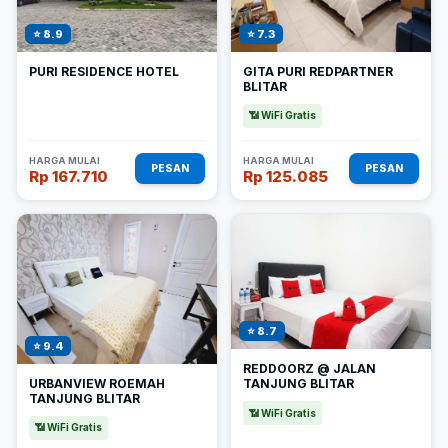
⭐ 8.9
⭐ 7.3
PURI RESIDENCE HOTEL
GITA PURI REDPARTNER
BLITAR
📶 WiFi Gratis
HARGA MULAI
HARGA MULAI
PESAN
PESAN
Rp 167.710
Rp 125.085
⭐ 8.7
⭐ 9.4
REDDOORZ @ JALAN
URBANVIEW ROEMAH
TANJUNG BLITAR
TANJUNG BLITAR
📶 WiFi Gratis
📶 WiFi Gratis