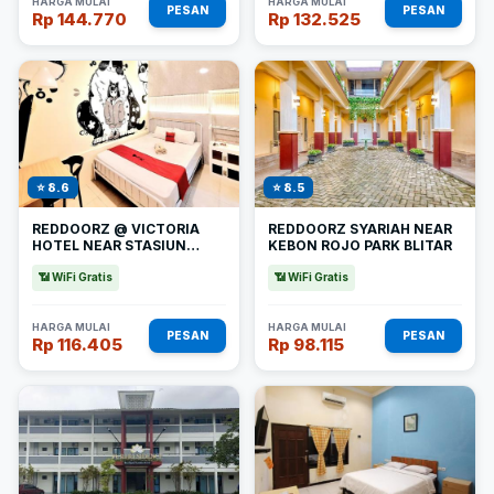
HARGA MULAI
HARGA MULAI
PESAN
PESAN
Rp 144.770
Rp 132.525
⭐ 8.6
⭐ 8.5
REDDOORZ @ VICTORIA
REDDOORZ SYARIAH NEAR
HOTEL NEAR STASIUN
KEBON ROJO PARK BLITAR
BLITAR
📶 WiFi Gratis
📶 WiFi Gratis
HARGA MULAI
HARGA MULAI
PESAN
PESAN
Rp 116.405
Rp 98.115