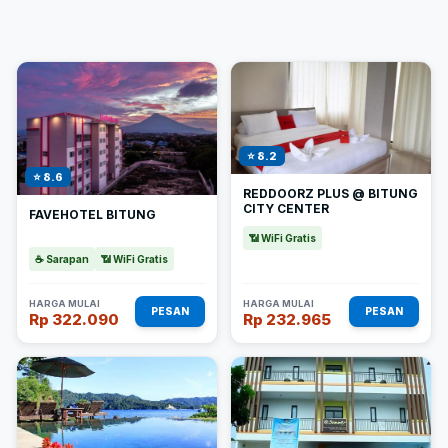
⭐ 8.2
⭐ 8.6
REDDOORZ PLUS @ BITUNG
CITY CENTER
FAVEHOTEL BITUNG
📶 WiFi Gratis
☕ Sarapan
📶 WiFi Gratis
HARGA MULAI
HARGA MULAI
PESAN
PESAN
Rp 322.090
Rp 232.965