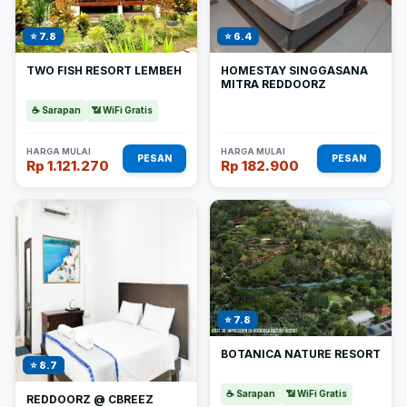
⭐ 7.8
⭐ 6.4
TWO FISH RESORT LEMBEH
HOMESTAY SINGGASANA
MITRA REDDOORZ
☕ Sarapan
📶 WiFi Gratis
HARGA MULAI
HARGA MULAI
PESAN
PESAN
Rp 1.121.270
Rp 182.900
⭐ 7.8
BOTANICA NATURE RESORT
⭐ 8.7
☕ Sarapan
📶 WiFi Gratis
REDDOORZ @ CBREEZ