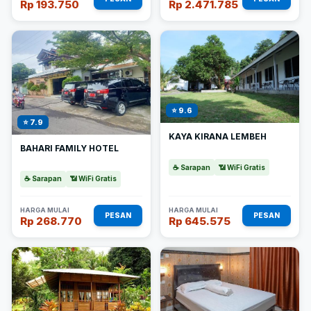
Rp 193.750
Rp 2.471.785
⭐ 9.6
⭐ 7.9
KAYA KIRANA LEMBEH
BAHARI FAMILY HOTEL
☕ Sarapan
📶 WiFi Gratis
☕ Sarapan
📶 WiFi Gratis
HARGA MULAI
HARGA MULAI
PESAN
PESAN
Rp 268.770
Rp 645.575