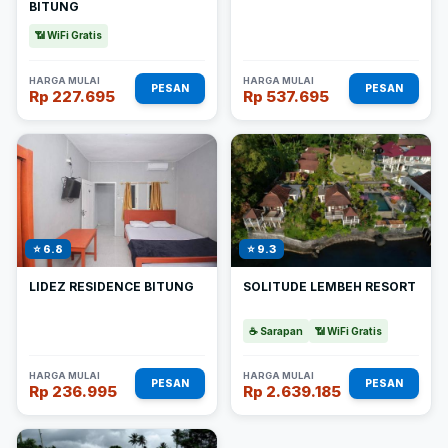
BITUNG
📶 WiFi Gratis
HARGA MULAI
HARGA MULAI
PESAN
PESAN
Rp 227.695
Rp 537.695
⭐ 6.8
⭐ 9.3
LIDEZ RESIDENCE BITUNG
SOLITUDE LEMBEH RESORT
☕ Sarapan
📶 WiFi Gratis
HARGA MULAI
HARGA MULAI
PESAN
PESAN
Rp 236.995
Rp 2.639.185