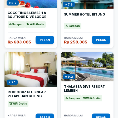
⭐ 8.7
⭐ 7.8
COCOTINOS LEMBEH A
SUMMER HOTEL BITUNG
BOUTIQUE DIVE LODGE
☕ Sarapan
📶 WiFi Gratis
☕ Sarapan
HARGA MULAI
HARGA MULAI
PESAN
PESAN
Rp 683.085
Rp 258.385
⭐ 9.2
⭐ 7.1
THALASSA DIVE RESORT
LEMBEH
REDDOORZ PLUS NEAR
PELABUHAN BITUNG
☕ Sarapan
📶 WiFi Gratis
📶 WiFi Gratis
HARGA MULAI
HARGA MULAI
PESAN
PESAN