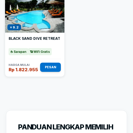
⭐ 9.2
BLACK SAND DIVE RETREAT
☕ Sarapan
📶 WiFi Gratis
HARGA MULAI
PESAN
Rp 1.822.955
PANDUAN LENGKAP MEMILIH