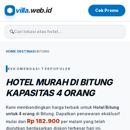
villa
.web.id
Cek Promo
🔍
HOME
/
DESTINASI
/
BITUNG
REKOMENDASI TERPOPULER
HOTEL MURAH DI BITUNG
KAPASITAS 4 ORANG
Kami membandingkan harga terbaik untuk
Hotel Bitung
untuk 4 orang
di Bitung. Dapatkan penawaran eksklusif
Rp 182.900
mulai dari
per malam yang telah
diurutkan berdasarkan diskon terbesar hari ini.