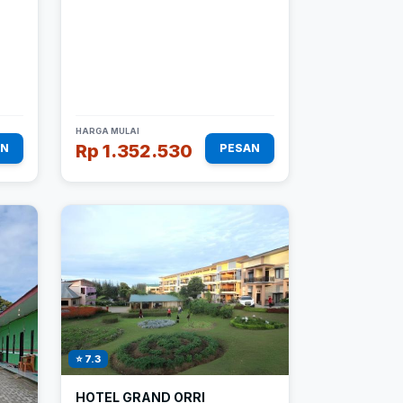
HARGA MULAI
Rp 1.352.530
AN
PESAN
⭐ 7.3
HOTEL GRAND ORRI