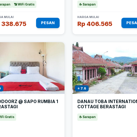
arapan
📶 WiFi Gratis
☕ Sarapan
A MULAI
HARGA MULAI
 338.675
Rp 406.565
PESAN
PES
9
⭐ 7.6
DDOORZ @ SAPO RUMBIA 1
DANAU TOBA INTERNATIO
RASTAGI
COTTAGE BERASTAGI
iFi Gratis
☕ Sarapan