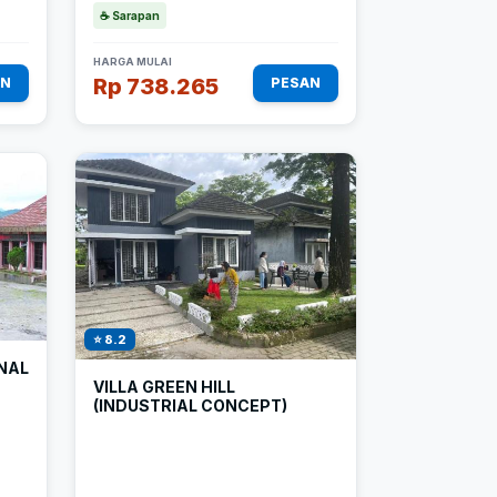
☕ Sarapan
HARGA MULAI
Rp 738.265
AN
PESAN
⭐ 8.2
NAL
VILLA GREEN HILL
(INDUSTRIAL CONCEPT)