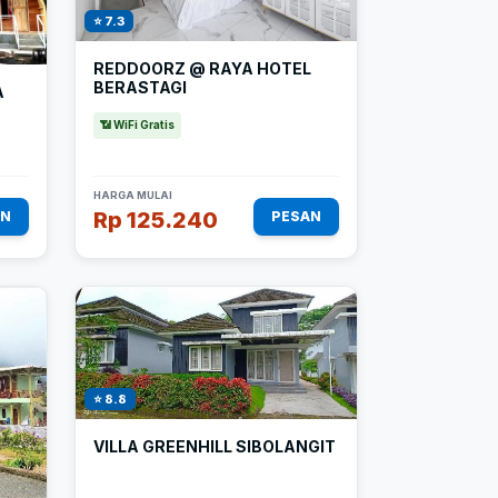
⭐ 7.3
REDDOORZ @ RAYA HOTEL
BERASTAGI
A
📶 WiFi Gratis
HARGA MULAI
Rp 125.240
AN
PESAN
⭐ 8.8
VILLA GREENHILL SIBOLANGIT