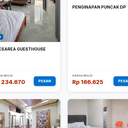
PENGINAPAN PUNCAK DP
3
ESAREA GUESTHOUSE
A MULAI
HARGA MULAI
 234.670
Rp 166.625
PESAN
PES