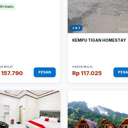
iFi Gratis
⭐ 9.1
KEMPU TIGAN HOMESTAY
A MULAI
HARGA MULAI
 157.790
Rp 117.025
PESAN
PES