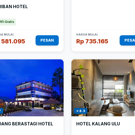
RIBAN HOTEL
iFi Gratis
A MULAI
HARGA MULAI
 581.095
Rp 735.165
PESAN
PES
7
⭐ 8.3
DANG BERASTAGI HOTEL
HOTEL KALANG ULU