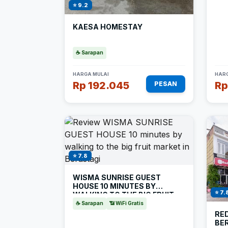
⭐ 9.2
KAESA HOMESTAY
☕ Sarapan
HARGA MULAI
HARG
Rp 192.045
Rp
PESAN
⭐ 7.8
WISMA SUNRISE GUEST
HOUSE 10 MINUTES BY
⭐ 7.
WALKING TO THE BIG FRUIT
MARKET IN BERASTAGI
☕ Sarapan
📶 WiFi Gratis
RE
BE