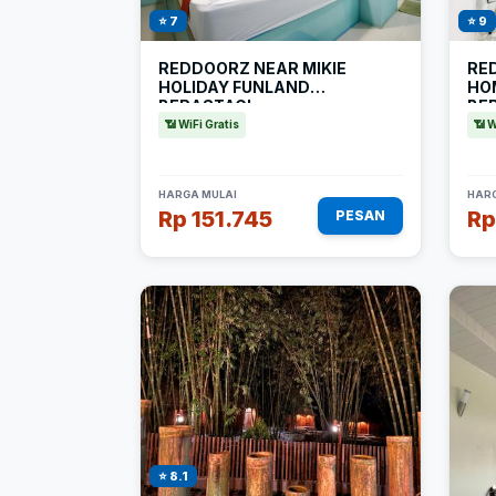
⭐ 7
⭐ 9
REDDOORZ NEAR MIKIE
RE
HOLIDAY FUNLAND
HO
BERASTAGI
BE
📶 WiFi Gratis
📶 W
HARGA MULAI
HARG
Rp 151.745
Rp
PESAN
⭐ 8.1