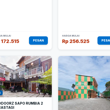
A MULAI
HARGA MULAI
 172.515
Rp 256.525
PESAN
PES
8
DDOORZ SAPO RUMBIA 2
RASTAGI