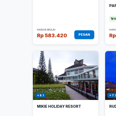
PA
📶 W
HARGA MULAI
HARG
Rp 583.420
Rp
PESAN
⭐ 8.1
⭐ 7.
MIKIE HOLIDAY RESORT
RU