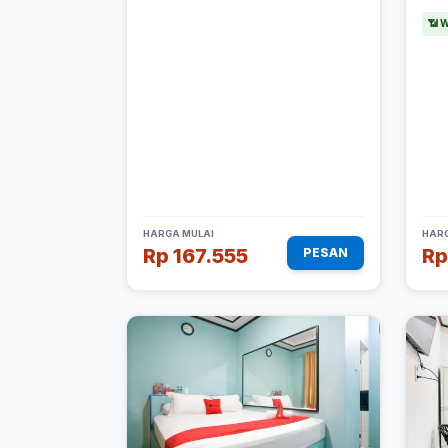
📶 W
HARGA MULAI
HARG
Rp 167.555
Rp
PESAN