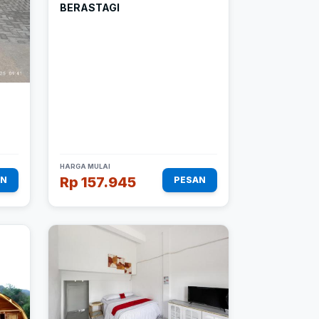
BERASTAGI
HARGA MULAI
Rp 157.945
AN
PESAN