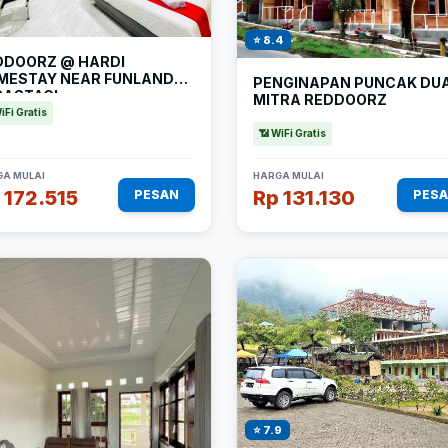
⭐ 8.4
DDOORZ @ HARDI
MESTAY NEAR FUNLAND
PENGINAPAN PUNCAK DU
RASTAGI
MITRA REDDOORZ
iFi Gratis
📶 WiFi Gratis
A MULAI
HARGA MULAI
 172.515
Rp 131.130
PESAN
PES
⭐ 7.9