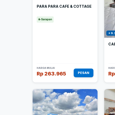
PARA PARA CAFE & COTTAGE
☕ Sarapan
⭐ 9.
CA
HARGA MULAI
HARG
Rp 263.965
Rp
PESAN