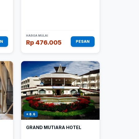
HARGA MULAI
Rp 476.005
AN
PESAN
⭐ 8.6
GRAND MUTIARA HOTEL