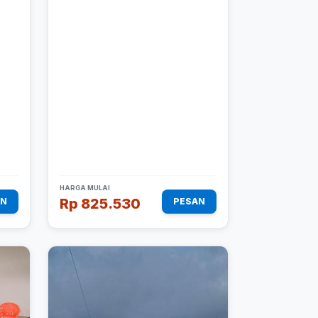
HARGA MULAI
Rp 825.530
AN
PESAN