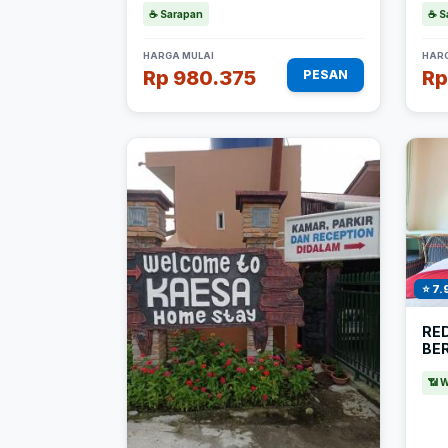
☕ Sarapan
☕ S
HARGA MULAI
HARG
Rp 980.375
Rp
PESAN
⭐ 7.
RE
BE
📶 W