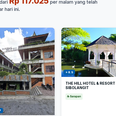
Rp 117.025
dari
per malam yang telah
 hari ini.
⭐ 8.5
THE HILL HOTEL & RESORT
SIBOLANGIT
☕ Sarapan
7