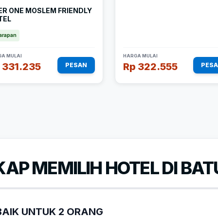
ER ONE MOSLEM FRIENDLY
TEL
arapan
A MULAI
HARGA MULAI
 331.235
Rp 322.555
PESAN
PES
AP MEMILIH HOTEL DI BA
AIK UNTUK 2 ORANG