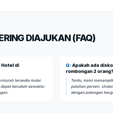
RING DIAJUKAN (FAQ)
Hotel di
Q:
Apakah ada disko
rombongan 2 orang
rmurah tersedia mulai
Tentu, kami menampilk
i dapat berubah sewaktu-
puluhan persen. Urutan
ngan.
dengan potongan harga 