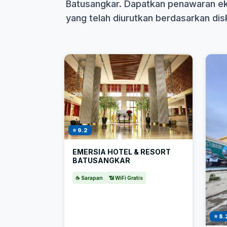
Batusangkar. Dapatkan penawaran eks
yang telah diurutkan berdasarkan disk
⭐ 9.2
EMERSIA HOTEL & RESORT
BATUSANGKAR
☕ Sarapan
📶 WiFi Gratis
⭐ 8.