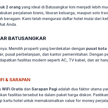
uk 2 orang
yang ideal di Batusangkar kini menjadi lebih m
akukan perjalanan bisnis, liburan keluarga, maupun solo tr
lah beragam. Kami telah mengurasi daftar hotel mulai dari k
hat Anda.
ITAR BATUSANGKAR
lanya. Memilih properti yang berdekatan dengan
pusat kota
ner, pusat perbelanjaan, dan kantor pemerintahan. Dengan p
dapatkan fasilitas modern seperti AC, TV kabel, dan air ha
FI & SARAPAN
s
WiFi Gratis
dan
Sarapan Pagi
adalah dua faktor utama yan
akan fasilitas tersebut ke dalam paket harga diskon. Pasti
ap kartu hotel untuk memaksimalkan value for money perjal