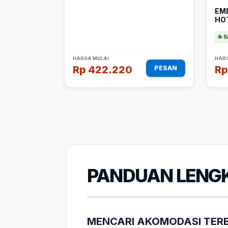
EM
HO
☕ S
HARGA MULAI
HARG
Rp 422.220
Rp
PESAN
PANDUAN LENGK
MENCARI AKOMODASI TERB