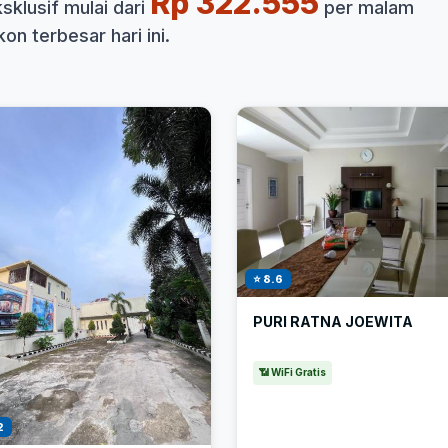
Rp 322.555
klusif mulai dari
per malam
on terbesar hari ini.
⭐ 8.6
PURI RATNA JOEWITA
📶 WiFi Gratis
2