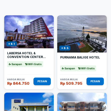
⭐ 8.1
⭐ 8.5
LABERSA HOTEL &
CONVENTION CENTER
PURNAMA BALIGE HOTEL
TOBA
☕ Sarapan
📶 WiFi Gratis
☕ Sarapan
📶 WiFi Gratis
HARGA MULAI
HARGA MULAI
PESAN
PESAN
Rp 844.750
Rp 509.795