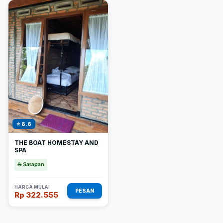
⭐ 8.6
THE BOAT HOMESTAY AND
SPA
☕ Sarapan
HARGA MULAI
PESAN
Rp 322.555