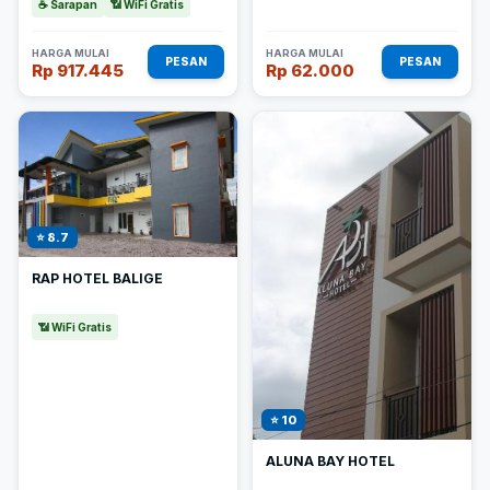
☕ Sarapan
📶 WiFi Gratis
HARGA MULAI
HARGA MULAI
PESAN
PESAN
Rp 917.445
Rp 62.000
⭐ 8.7
RAP HOTEL BALIGE
📶 WiFi Gratis
⭐ 10
ALUNA BAY HOTEL