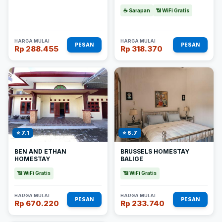
☕ Sarapan
📶 WiFi Gratis
HARGA MULAI
HARGA MULAI
PESAN
PESAN
Rp 288.455
Rp 318.370
⭐ 7.1
⭐ 6.7
BEN AND ETHAN
BRUSSELS HOMESTAY
HOMESTAY
BALIGE
📶 WiFi Gratis
📶 WiFi Gratis
HARGA MULAI
HARGA MULAI
PESAN
PESAN
Rp 670.220
Rp 233.740