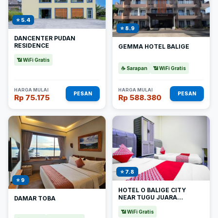
⭐ 5.4
⭐ 8.9
DANCENTER PUDAN
RESIDENCE
GEMMA HOTEL BALIGE
📶 WiFi Gratis
☕ Sarapan
📶 WiFi Gratis
HARGA MULAI
HARGA MULAI
PESAN
PESAN
Rp 75.175
Rp 588.380
⭐ 7.8
⭐ 9
HOTEL O BALIGE CITY
NEAR TUGU JUARA
DAMAR TOBA
MONANG
📶 WiFi Gratis