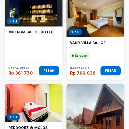
⭐ 9.1
MUTIARA BALIGE HOTEL
⭐ 7.6
VANY VILLA BALIGE
☕ Sarapan
HARGA MULAI
HARGA MULAI
PESAN
PESAN
Rp 361.770
Rp 766.630
⭐ 8.1
REDDOORZ @ MCLOS