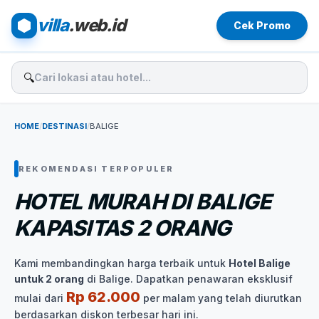
villa
.web.id
Cek Promo
🔍
HOME
/
DESTINASI
/
BALIGE
REKOMENDASI TERPOPULER
HOTEL MURAH DI BALIGE
KAPASITAS 2 ORANG
Kami membandingkan harga terbaik untuk
Hotel Balige
untuk 2 orang
di Balige. Dapatkan penawaran eksklusif
Rp 62.000
mulai dari
per malam yang telah diurutkan
berdasarkan diskon terbesar hari ini.