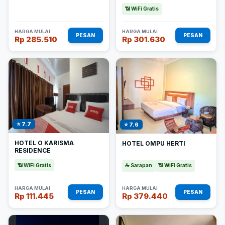
📶 WiFi Gratis
HARGA MULAI
HARGA MULAI
PESAN
PESAN
Rp 285.510
Rp 301.630
⭐ 7.7
⭐ 7.6
HOTEL O KARISMA
HOTEL OMPU HERTI
RESIDENCE
📶 WiFi Gratis
☕ Sarapan
📶 WiFi Gratis
HARGA MULAI
HARGA MULAI
PESAN
PESAN
Rp 111.445
Rp 379.440