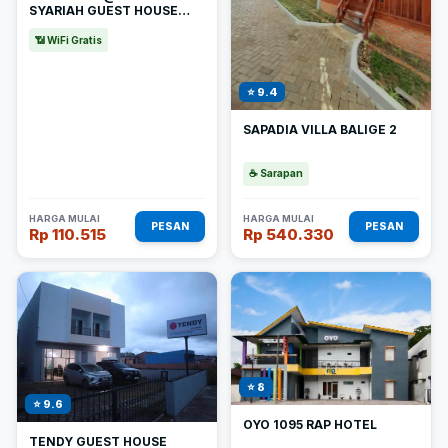
SYARIAH GUEST HOUSE
RANTAU PERAPAT
📶 WiFi Gratis
⭐ 9.4
SAPADIA VILLA BALIGE 2
☕ Sarapan
HARGA MULAI
HARGA MULAI
PESAN
PESAN
Rp 110.515
Rp 540.330
⭐ 8
⭐ 9.6
OYO 1095 RAP HOTEL
TENDY GUEST HOUSE