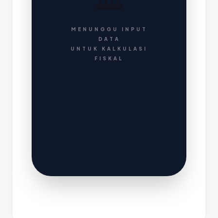
MENUNGGU INPUT
DATA
UNTUK KALKULASI
FISKAL