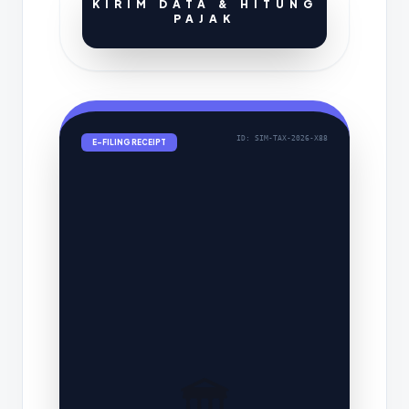
KIRIM DATA & HITUNG
PAJAK
ID: SIM-TAX-2026-X88
E-FILING RECEIPT
🏛️