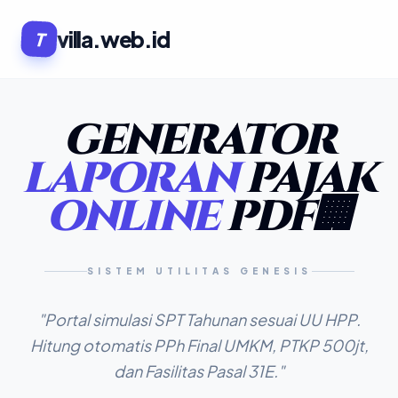
villa.web.id
T
GENERATOR
LAPORAN
PAJAK
ONLINE
PDF🏢
SISTEM UTILITAS GENESIS
"Portal simulasi SPT Tahunan sesuai UU HPP.
Hitung otomatis PPh Final UMKM, PTKP 500jt,
dan Fasilitas Pasal 31E."